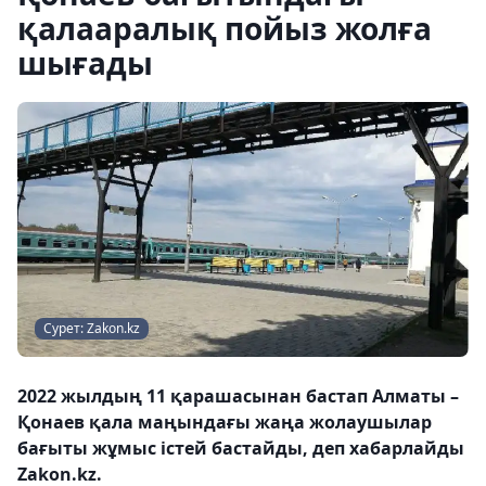
қалааралық пойыз жолға
шығады
Сурет: Zakon.kz
2022 жылдың 11 қарашасынан бастап Алматы –
Қонаев қала маңындағы жаңа жолаушылар
бағыты жұмыс істей бастайды, деп хабарлайды
Zakon.kz.