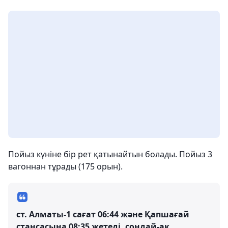
Пойыз күніне бір рет қатынайтын болады. Пойыз 3
вагоннан тұрады (175 орын).
ст. Алматы-1 сағат 06:44 және Қапшағай
стансасына 08:35 жетеді, сондай-ақ