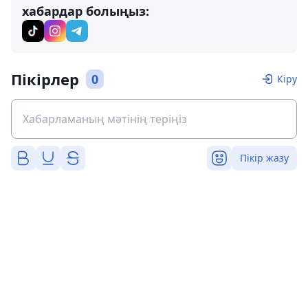
хабардар болыңыз:
Пікірлер
0
Кіру
Пікір жазу