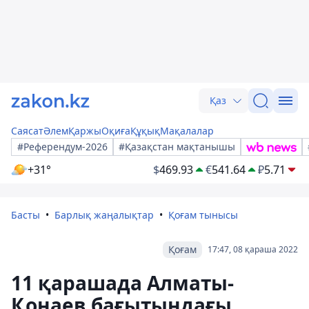
Қаз
Саясат
Әлем
Қаржы
Оқиға
Құқық
Мақалалар
#Референдум-2026
#Қазақстан мақтанышы
+31°
$
469.93
€
541.64
₽
5.71
Басты
Барлық жаңалықтар
Қоғам тынысы
Қоғам
17:47, 08 қараша 2022
11 қарашада Алматы-
Қонаев бағытындағы