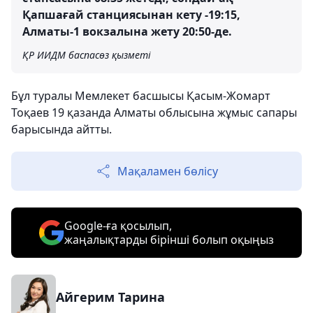
Қапшағай станциясынан кету -19:15,
Алматы-1 вокзалына жету 20:50-де.
ҚР ИИДМ баспасөз қызметі
Бұл туралы Мемлекет басшысы Қасым-Жомарт
Тоқаев 19 қазанда Алматы облысына жұмыс сапары
барысында айтты.
Мақаламен бөлісу
Google-ға қосылып,
жаңалықтарды бірінші болып оқыңыз
Айгерим Тарина