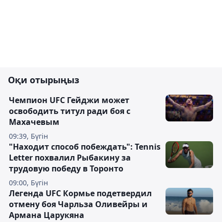
Оқи отырыңыз
Чемпион UFC Гейджи может
освободить титул ради боя с
Махачевым
09:39, Бүгін
"Находит способ побеждать": Tennis
Letter похвалил Рыбакину за
трудовую победу в Торонто
09:00, Бүгін
Легенда UFC Кормье подетвердил
отмену боя Чарльза Оливейры и
Армана Царукяна