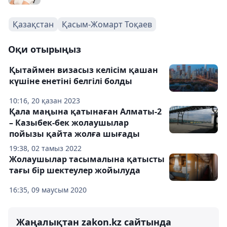
Қазақстан
Қасым-Жомарт Тоқаев
Оқи отырыңыз
Қытаймен визасыз келісім қашан
күшіне енетіні белгілі болды
10:16, 20 қазан 2023
Қала маңына қатынаған Алматы-2
– Казыбек-бек жолаушылар
пойызы қайта жолға шығады
19:38, 02 тамыз 2022
Жолаушылар тасымалына қатысты
тағы бір шектеулер жойылуда
16:35, 09 маусым 2020
Жаңалықтан zakon.kz сайтында