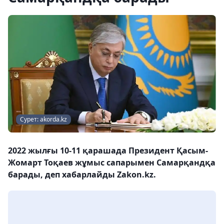
Сурет: akorda.kz
2022 жылғы 10-11 қарашада Президент Қасым-
Жомарт Тоқаев жұмыс сапарымен Самарқандқа
барады, деп хабарлайды Zakon.kz.