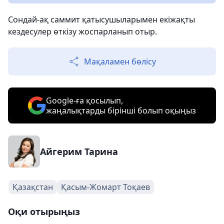
Сондай-ақ саммит қатысушыларымен екіжақты
кездесулер өткізу жоспарланып отыр.
Мақаламен бөлісу
Google-ға қосылып,
жаңалықтарды бірінші болып оқыңыз
Айгерим Тарина
Қазақстан
Қасым-Жомарт Тоқаев
Оқи отырыңыз