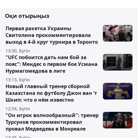
Оқи отырыңыз
Первая ракетка Украины
Свитолина прокомментировала
выход в 4-й круг турнира в Торонто
13:30, Бүгін
"UFC побоится дать нам бой за
пояс": Мендес о первом бое Усмана
Нурмагомедова в лиге
13:13, Бүгін
Новый главный тренер сборной
Казахстана по футболу Джон ван ’т
Шкип: что о нём известно
12:54, Бүгін
"Он игрок волнообразный": тренер
Турсунов прокомментировал
провал Медведева в Монреале
12:45, Бүгін