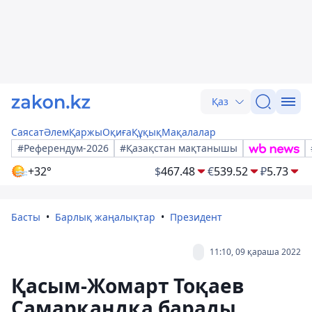
Қаз
Саясат
Әлем
Қаржы
Оқиға
Құқық
Мақалалар
#Референдум-2026
#Қазақстан мақтанышы
+32°
$
467.48
€
539.52
₽
5.73
Басты
Барлық жаңалықтар
Президент
11:10, 09 қараша 2022
Қасым-Жомарт Тоқаев
Самарқандқа барады