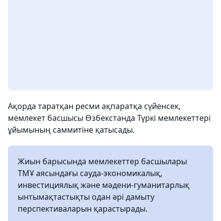
Ақорда таратқан ресми ақпаратқа сүйенсек,
мемлекет басшысы Өзбекстанда Түркі мемлекеттері
ұйымының саммитіне қатысады.
Жиын барысында мемлекеттер басшылары
ТМҰ аясындағы сауда-экономикалық,
инвестициялық және мәдени-гуманитарлық
ынтымақтастықты одан әрі дамыту
перспективаларын қарастырады.