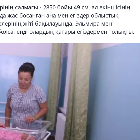
інің салмағы - 2850 бойы 49 см, ал екіншісінің
аңда жас босанған ана мен егіздер облыстық
лерінің жіті бақылауында. Эльмира мен
олса, енді олардың қатары егіздермен толықты.