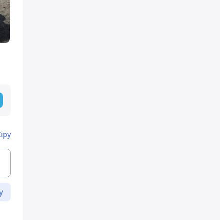
Кіру
у