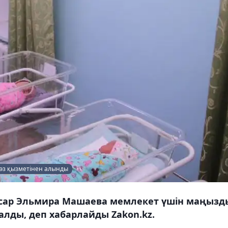
сөз қызметінен алынды
асар Эльмира Машаева мемлекет үшін маңызд
алды, деп хабарлайды Zakon.kz.