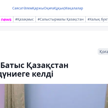
Саясат
Әлем
Қаржы
Оқиға
Құқық
Мақалалар
#Қазақмыс
#Салыстырмалы Қазақстан
#Халық бухг
Қоғ
Батыс Қазақстан
дүниеге келді