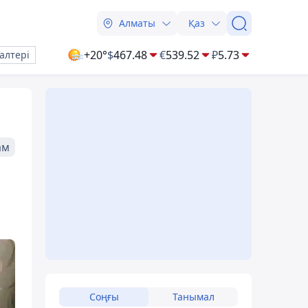
Алматы
Қаз
+20°
$
467.48
€
539.52
₽
5.73
алтері
ам
Соңғы
Танымал