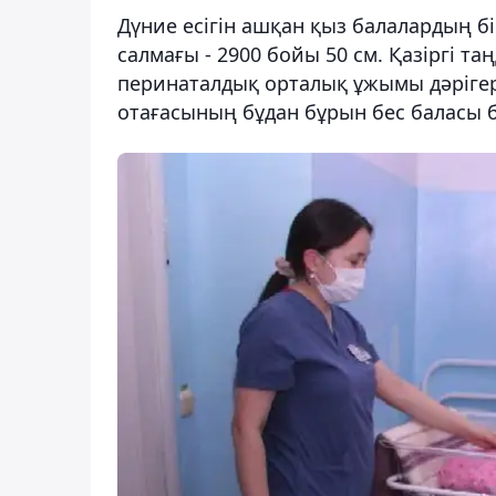
Дүние есігін ашқан қыз балалардың бір
салмағы - 2900 бойы 50 см. Қазіргі т
перинаталдық орталық ұжымы дәрігер
отағасының бұдан бұрын бес баласы б