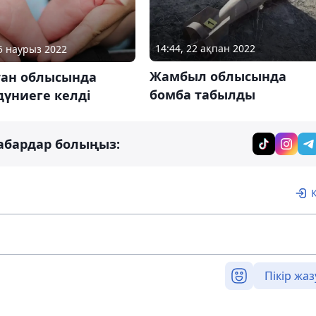
14:44, 22 ақпан 2022
05 наурыз 2022
Жамбыл облысында
тан облысында
бомба табылды
үниеге келді
абардар болыңыз:
Пікір жаз