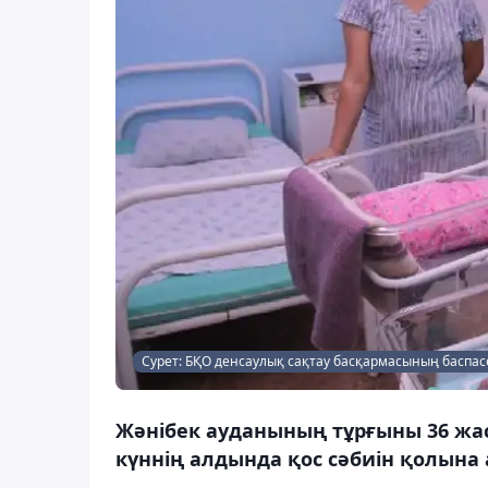
Сурет: БҚО денсаулық сақтау басқармасының баспа
Жәнібек ауданының тұрғыны 36 ж
күннің алдында қос сәбиін қолына 