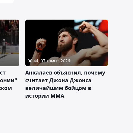
00:44, 07 тамыз 2026
ст
Анкалаев объяснил, почему
лонии"
считает Джона Джонса
ском
величайшим бойцом в
истории ММА