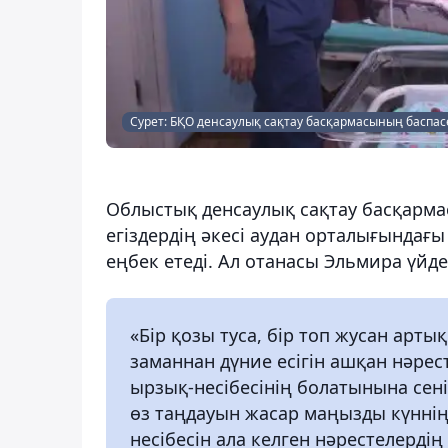
Сурет: БҚО денсаулық сақтау басқармасының баспа
Облыстық денсаулық сақтау басқарма
егіздердің әкесі аудан орталығындағ
еңбек етеді. Ал отанасы Эльмира үйд
«Бір қозы туса, бір топ жусан арт
заманнан дүние есігін ашқан нәрест
ырзық-несібесінің болатынына сені
өз таңдауын жасар маңызды күнні
несібесін ала келген нәрестелерд