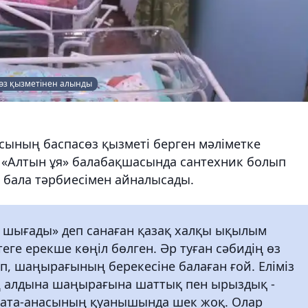
сөз қызметінен алынды
сының баспасөз қызметі берген мәліметке
ы «Алтын ұя» балабақшасында сантехник болып
е бала тәрбиесімен айналысады.
ық шығады» деп санаған қазақ халқы ықылым
еге ерекше көңіл бөлген. Әр туған сәбидің өз
п, шаңырағының берекесіне балаған ғой. Еліміз
ң алдына шаңырағына шаттық пен ырыздық -
ің ата-анасының қуанышында шек жоқ. Олар