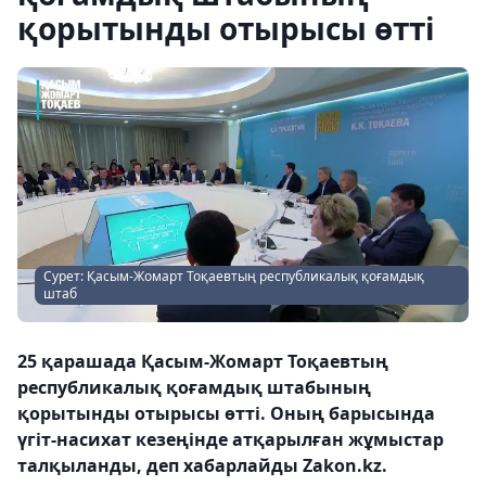
қорытынды отырысы өтті
Сурет: Қасым-Жомарт Тоқаевтың республикалық қоғамдық
штаб
25 қарашада Қасым-Жомарт Тоқаевтың
республикалық қоғамдық штабының
қорытынды отырысы өтті. Оның барысында
үгіт-насихат кезеңінде атқарылған жұмыстар
талқыланды, деп хабарлайды Zakon.kz.