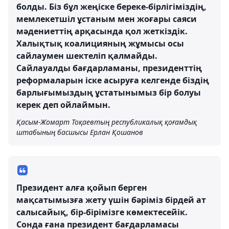
болды. Біз бұл жеңіске береке-бірлігіміздің,
мемлекетшіл ұстаным мен жоғары саяси
мәдениеттің арқасында қол жеткіздік.
Халықтық коалицияның жұмысы осы
сайлаумен шектеліп қалмайды.
Сайлауалды бағдарламаны, президенттің
реформаларын іске асыруға келгенде біздің
барлығымыздың ұстатынымыз бір болуы
керек деп ойлаймын.
Қасым-Жомарт Тоқаевтың республикалық қоғамдық
штабының басшысы Ерлан Қошанов
Президент алға қойып берген
мақсатымызға жету үшін бәріміз бірдей ат
салысайық, бір-бірімізге көмектесейік.
Сонда ғана президент бағдарламасы