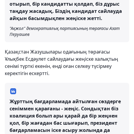
отырып, бір кандидатты қолдап, біз дұрыс
таңдау жасадық. Біздің кандидат сайлауда
айқын басымдықпен жеңіске жетті.
"Ақжол" демократиялық партиясының төрағасы Азат
Перуашев
Қазақстан Жазушылары одағының төрағасы
Ұлықбек Есдәулет сайлаудағы жеңіске халықтың
сенімі түрткі екенін, енді оған селкеу түсірмеу
керектігін ескертті.
Жұрттың бағдарламада айтылған сөздерге
сеніммен қарағаны - жеңіс. Сондықтан біз
коалиция болып ары қарай да бір жеңнен
қол, бір жағадан бас шығарып, президент
бағдарламасын іске асыру жолында да