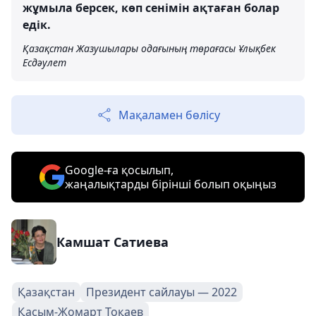
жұмыла берсек, көп сенімін ақтаған болар
едік.
Қазақстан Жазушылары одағының төрағасы Ұлықбек
Есдәулет
Мақаламен бөлісу
Google-ға қосылып,
жаңалықтарды бірінші болып оқыңыз
Камшат Сатиева
Қазақстан
Президент сайлауы — 2022
Қасым-Жомарт Тоқаев