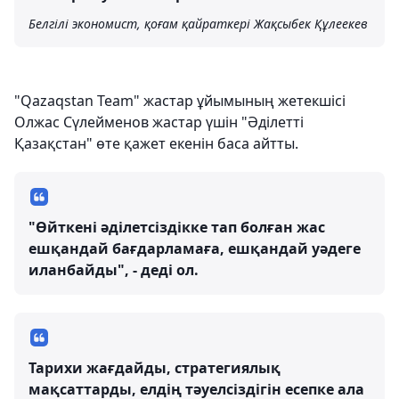
Белгілі экономист, қоғам қайраткері Жақсыбек Құлеекев
"Qazaqstan Team" жастар ұйымының жетекшісі
Олжас Сүлейменов жастар үшін "Әділетті
Қазақстан" өте қажет екенін баса айтты.
"Өйткені әділетсіздікке тап болған жас
ешқандай бағдарламаға, ешқандай уәдеге
иланбайды", - деді ол.
Тарихи жағдайды, стратегиялық
мақсаттарды, елдің тәуелсіздігін есепке ала