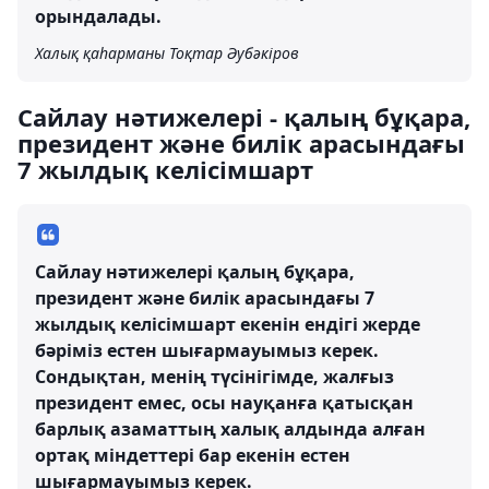
орындалады.
Халық қаһарманы Тоқтар Әубәкіров
Сайлау нәтижелері - қалың бұқара,
президент және билік арасындағы
7 жылдық келісімшарт
Сайлау нәтижелері қалың бұқара,
президент және билік арасындағы 7
жылдық келісімшарт екенін ендігі жерде
бәріміз естен шығармауымыз керек.
Сондықтан, менің түсінігімде, жалғыз
президент емес, осы науқанға қатысқан
барлық азаматтың халық алдында алған
ортақ міндеттері бар екенін естен
шығармауымыз керек.