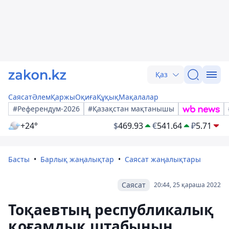
Қаз
Саясат
Әлем
Қаржы
Оқиға
Құқық
Мақалалар
#Референдум-2026
#Қазақстан мақтанышы
+24°
$
469.93
€
541.64
₽
5.71
Басты
Барлық жаңалықтар
Саясат жаңалықтары
Саясат
20:44, 25 қараша 2022
Тоқаевтың республикалық
қоғамдық штабының