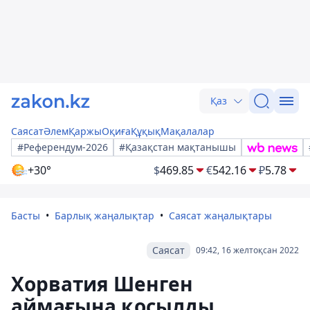
Қаз
Саясат
Әлем
Қаржы
Оқиға
Құқық
Мақалалар
#Референдум-2026
#Қазақстан мақтанышы
+30°
$
469.85
€
542.16
₽
5.78
Басты
Барлық жаңалықтар
Саясат жаңалықтары
Саясат
09:42, 16 желтоқсан 2022
Хорватия Шенген
аймағына қосылды