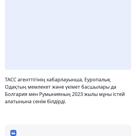
ТАСС агенттігінің хабарлауынша, Еуропалық
Одақтың мемлекет және үкімет басшылары да
Болгария мен Румынияның 2023 жылы мұны істей
алатынына сенім білдірді.