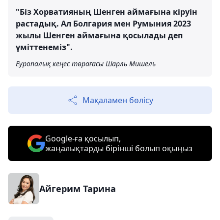
"Біз Хорватияның Шенген аймағына кіруін
растадық. Ал Болгария мен Румыния 2023
жылы Шенген аймағына қосылады деп
үміттенеміз".
Еуропалық кеңес төрағасы Шарль Мишель
Мақаламен бөлісу
Google-ға қосылып,
жаңалықтарды бірінші болып оқыңыз
Айгерим Тарина