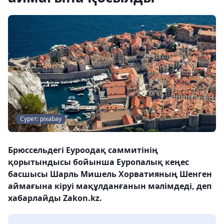
Сурет: pixabay
Брюссельдегі Еуроодақ саммитінің
қорытындысы бойынша Еуропалық кеңес
басшысы Шарль Мишель Хорватияның Шенген
аймағына кіруі мақұлданғанын мәлімдеді, деп
хабарлайды Zakon.kz.