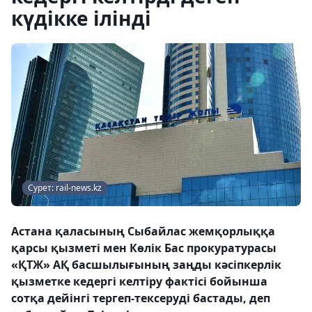
күдікке ілінді
Сурет: rail-news.kz
Астана қаласының Сыбайлас жемқорлыққа
қарсы қызметі мен Көлік Бас прокуратурасы
«ҚТЖ» АҚ басшылығының заңды кәсіпкерлік
қызметке кедергі келтіру фактісі бойынша
сотқа дейінгі тергеп-тексеруді бастады, деп