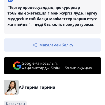
"Тергеу процессуалдық прокурорлар
тобының жетекшілігімен жүргізілуде. Тергеу
мүддесіне сай басқа мәліметтер жария етуге
жатпайды", - деді бас көлік прокуратурасы.
Мақаламен бөлісу
Google-ға қосылып,
жаңалықтарды бірінші болып оқыңыз
Айгерим Тарина
Қазақстан