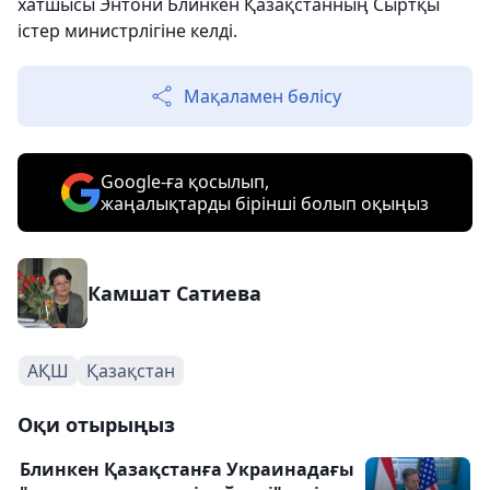
хатшысы Энтони Блинкен Қазақстанның Сыртқы
істер министрлігіне келді.
Мақаламен бөлісу
Google-ға қосылып,
жаңалықтарды бірінші болып оқыңыз
Камшат Сатиева
АҚШ
Қазақстан
Оқи отырыңыз
Блинкен Қазақстанға Украинадағы