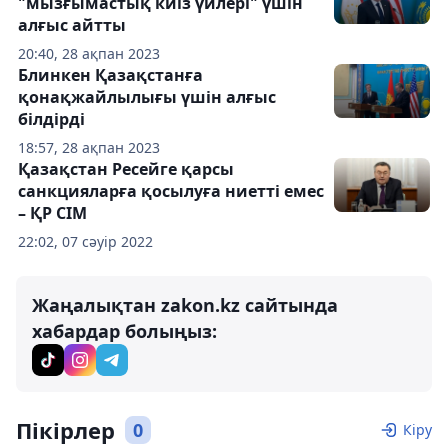
"мызғымастық киіз үйлері" үшін
алғыс айтты
20:40, 28 ақпан 2023
Блинкен Қазақстанға
қонақжайлылығы үшін алғыс
білдірді
18:57, 28 ақпан 2023
Қазақстан Ресейге қарсы
санкцияларға қосылуға ниетті емес
– ҚР СІМ
22:02, 07 сәуір 2022
Жаңалықтан zakon.kz сайтында
хабардар болыңыз:
Пікірлер
0
Кіру