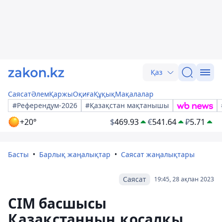
Қаз
Саясат
Әлем
Қаржы
Оқиға
Құқық
Мақалалар
#Референдум-2026
#Қазақстан мақтанышы
+20°
$
469.93
€
541.64
₽
5.71
Басты
Барлық жаңалықтар
Саясат жаңалықтары
Саясат
19:45, 28 ақпан 2023
СІМ басшысы
Қазақстанның қосалқы