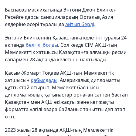
Баспасөз мәслихатында Энтони Джон Блинкен
Ресейге қарсы санкциялардың Орталық Азия
елдеріне әсері туралы да
айтып берді
.
Энтони Блинкеннің Қазақстанға келетіні туралы 24
ақпанда
белгілі болды
. Сол кезде СІМ АҚШ-тың
Мемлекеттік хатшысы Қазақстанға алғашқы ресми
сапармен 28 ақпанда келетінін нақтылады.
Қасым-Жомарт Тоқаев АҚШ-тың Мемлекеттік
хатшысын
қабылдады
. Америкалық дипломатты
құттықтай отырып, Мемлекет басшысы
дипломатиялық қатынастар орнаған сәттен бастап
Қазақстан мен АҚШ екіжақты және көпжақты
форматта үлгілі өзара байланыс танытты деп атап
өтті.
2023 жылы 28 ақпанда АҚШ-тың Мемлекеттік