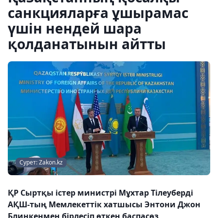
санкцияларға ұшырамас
үшін нендей шара
қолданатынын айтты
Сурет: Zakon.kz
ҚР Сыртқы істер министрі Мұхтар Тілеуберді
АҚШ-тың Мемлекеттік хатшысы Энтони Джон
Блинкенмен бірлесіп өткен баспасөз