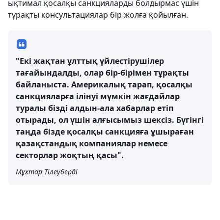
ықтимал қосалқы санкцияларды болдырмас үшін
тұрақты консультациялар бір жолға қойылған.
"Екі жақтан ұлттық үйлестірушілер
тағайындалды, олар бір-бірімен тұрақты
байланыста. Америкалық тарап, қосалқы
санкцияларға ілінуі мүмкін жағдайлар
туралы бізді алдын-ала хабарлар етіп
отырады, ол үшін алғысымыз шексіз. Бүгінгі
таңда бізде қосалқы санкцияға ұшыраған
қазақстандық компаниялар немесе
секторлар жоқтың қасы".
Мұхтар Тілеуберді