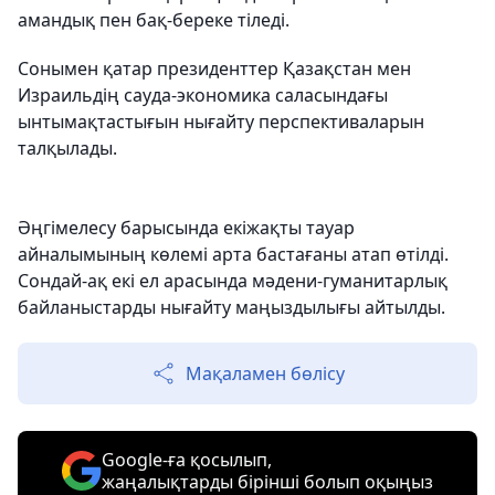
амандық пен бақ-береке тіледі.
Сонымен қатар президенттер Қазақстан мен
Израильдің сауда-экономика саласындағы
ынтымақтастығын нығайту перспективаларын
талқылады.
Әңгімелесу барысында екіжақты тауар
айналымының көлемі арта бастағаны атап өтілді.
Сондай-ақ екі ел арасында мәдени-гуманитарлық
байланыстарды нығайту маңыздылығы айтылды.
Мақаламен бөлісу
Google-ға қосылып,
жаңалықтарды бірінші болып оқыңыз