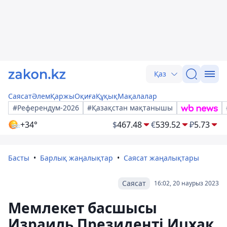
Қаз
Саясат
Әлем
Қаржы
Оқиға
Құқық
Мақалалар
#Референдум-2026
#Қазақстан мақтанышы
+34°
$
467.48
€
539.52
₽
5.73
Басты
Барлық жаңалықтар
Саясат жаңалықтары
Саясат
16:02, 20 наурыз 2023
Мемлекет басшысы
Израиль Президенті Ицхак