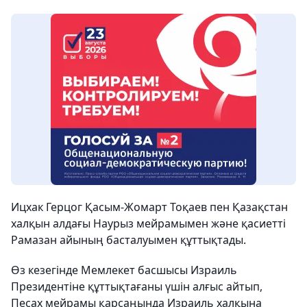
Ицхак Герцог Қасым-Жомарт Тоқаев пен Қазақстан
халқын алдағы Наурыз мейрамымен және қасиетті
Рамазан айының басталуымен құттықтады.
Өз кезегінде Мемлекет басшысы Израиль
Президентіне құттықтағаны үшін алғыс айтып,
Песах мейрамы қарсаңында Израиль халқына