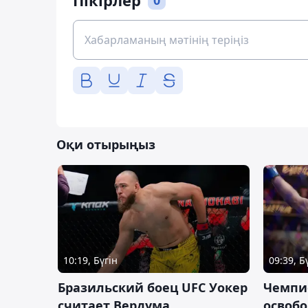
Пікірлер
0
Оқи отырыңыз
10:19, Бүгін
09:39, Б
Бразильский боец UFC Уокер
Чемпи
считает Вердума
освобо