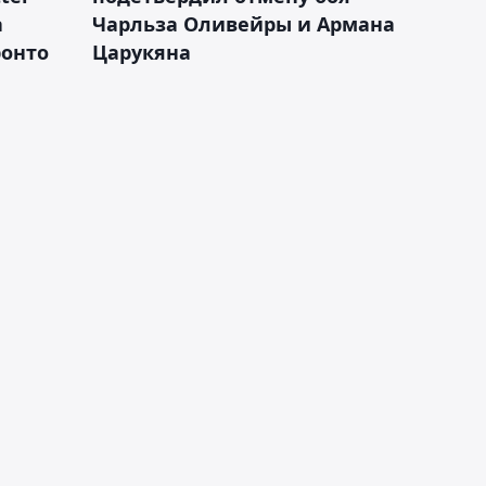
а
Чарльза Оливейры и Армана
ронто
Царукяна