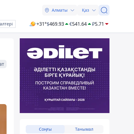
Алматы
Қаз
+31°
$
469.93
€
541.64
₽
5.71
алтері
ат
Соңғы
Танымал