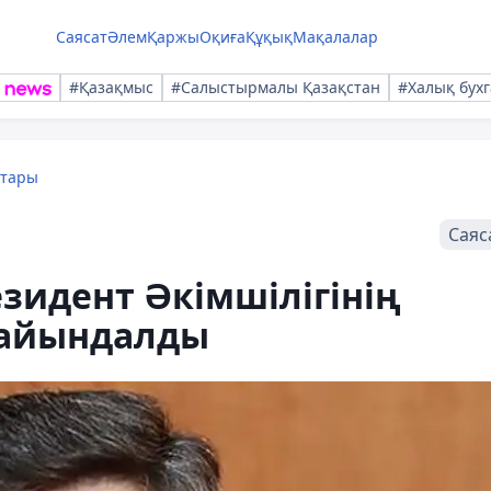
Саясат
Әлем
Қаржы
Оқиға
Құқық
Мақалалар
#Қазақмыс
#Салыстырмалы Қазақстан
#Халық бухг
қтары
Саяс
зидент Әкімшілігінің
ғайындалды