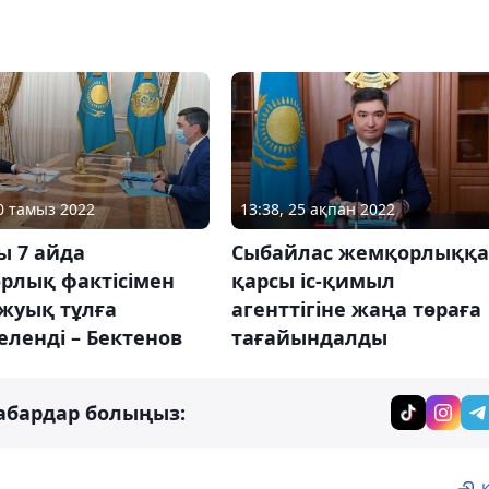
10 тамыз 2022
13:38, 25 ақпан 2022
ы 7 айда
Сыбайлас жемқорлыққа
рлық фактісімен
қарсы іс-қимыл
 жуық тұлға
агенттігіне жаңа төраға
ленді – Бектенов
тағайындалды
абардар болыңыз: