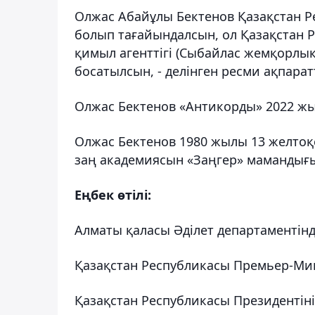
Олжас Абайұлы Бектенов Қазақстан Р
болып тағайындалсын, ол Қазақстан 
қимыл агенттігі (Сыбайлас жемқорлы
босатылсын, - делінген ресми ақпарат
Олжас Бектенов «Антикорды» 2022 жы
Олжас Бектенов 1980 жылы 13 желтоқс
заң академиясын «Заңгер» мамандығы
Еңбек өтілі:
Алматы қаласы Әділет департаментінде
Қазақстан Республикасы Премьер-Мини
Қазақстан Республикасы Президентінің