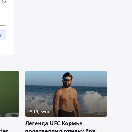
у
08:19, Бүгін
Легенда UFC Кормье
ter
подетвердил отмену боя