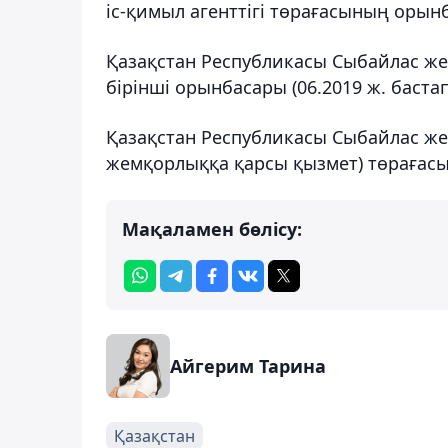
іс-қимыл агенттігі төрағасының орынба
Қазақстан Республикасы Сыбайлас же
бірінші орынбасары (06.2019 ж. бастап
Қазақстан Республикасы Сыбайлас жем
жемқорлыққа қарсы қызмет) төрағасы (
Мақаламен бөлісу:
Айгерим Тарина
Қазақстан