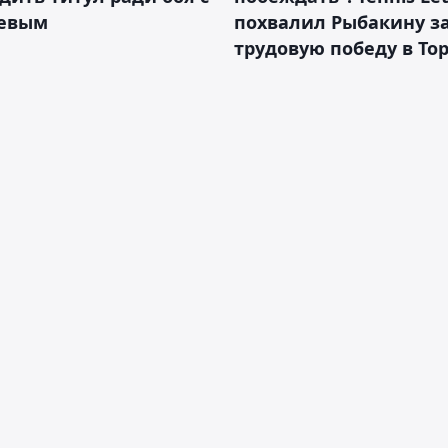
евым
похвалил Рыбакину з
трудовую победу в То