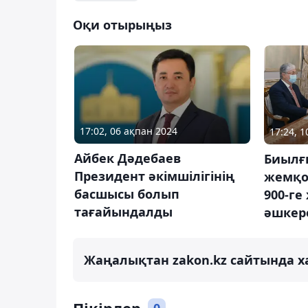
Оқи отырыңыз
17:02, 06 ақпан 2024
17:24, 
Айбек Дәдебаев
Биылғ
Президент әкімшілігінің
жемқо
басшысы болып
900-ге
тағайындалды
әшкере
Жаңалықтан zakon.kz сайтында х