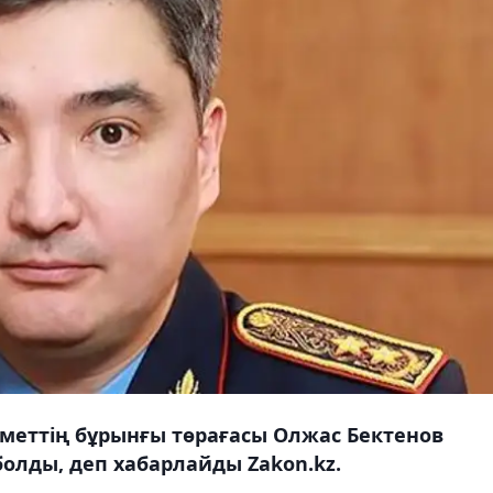
еттің бұрынғы төрағасы Олжас Бектенов
олды, деп хабарлайды Zakon.kz.