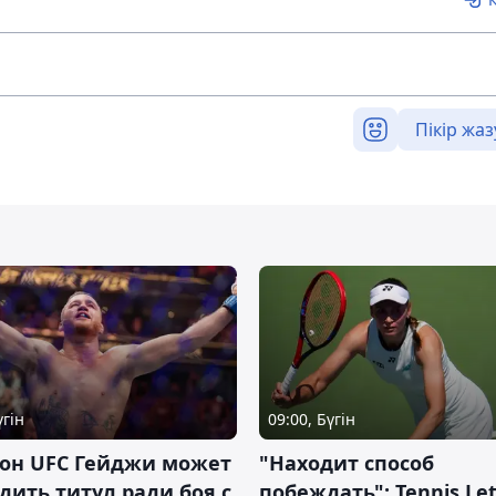
Пікір жаз
үгін
09:00, Бүгін
он UFC Гейджи может
"Находит способ
дить титул ради боя с
побеждать": Tennis Let