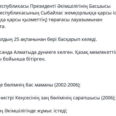
еспубликасы Президенті Әкімшілігінің Басшысы
Республикасының Сыбайлас жемқорлыққа қарсы іс
ққа қарсы қызметтің) төрағасы лауазымынан
та.
лдың 25 ақпанынан бері басқарып келеді.
анда Алматыда дүниеге келген. Қазақ мемлекетті
 бойынша бітірген.
 бөлімнің бас маманы (2002-2006);
стрі Кеңсесінің заң бөлімінің сарапшысы (2006);
 Әкімшілігінде жұмыс істеді;