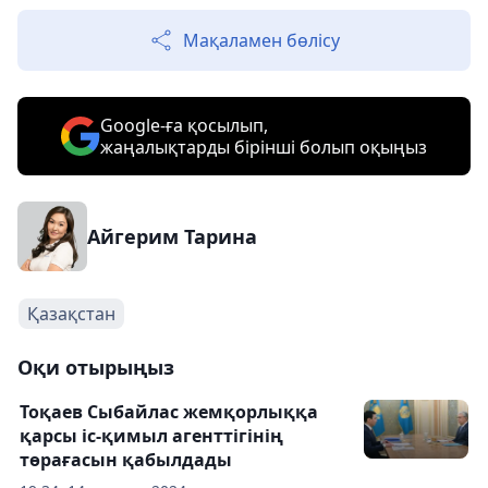
Мақаламен бөлісу
Google-ға қосылып,
жаңалықтарды бірінші болып оқыңыз
Айгерим Тарина
Қазақстан
Оқи отырыңыз
Тоқаев Сыбайлас жемқорлыққа
қарсы іс-қимыл агенттігінің
төрағасын қабылдады