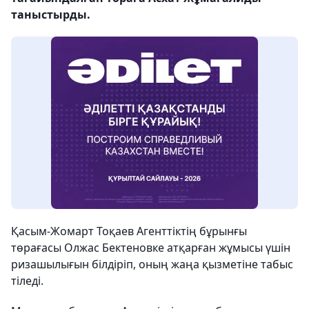
таныстырды.
Қасым-Жомарт Тоқаев Агенттіктің бұрынғы
төрағасы Олжас Бектеновке атқарған жұмысы үшін
ризашылығын білдіріп, оның жаңа қызметіне табыс
тіледі.