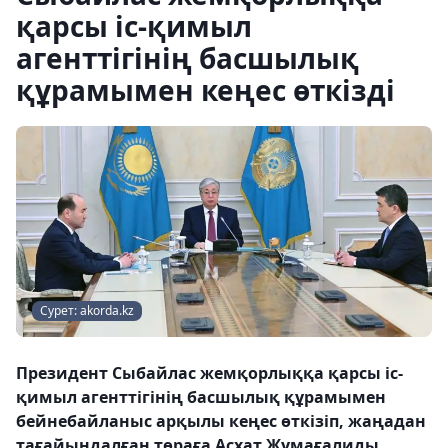
қарсы іс-қимыл
агенттігінің басшылық
құрамымен кеңес өткізді
Сурет: akorda.kz
Президент Сыбайлас жемқорлыққа қарсы іс-
қимыл агенттігінің басшылық құрамымен
бейнебайланыс арқылы кеңес өткізіп, жаңадан
тағайындалған төраға Асхат Жұмағалиды