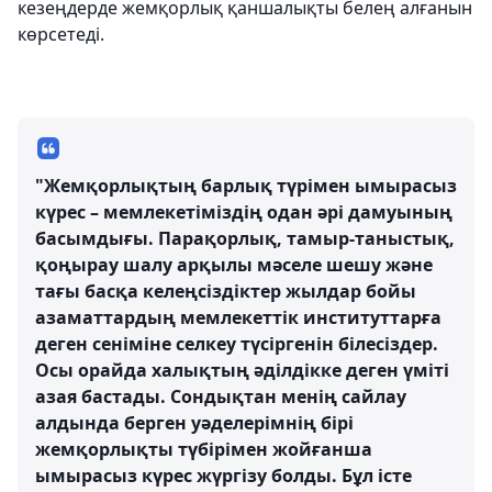
кезеңдерде жемқорлық қаншалықты белең алғанын
көрсетеді.
"Жемқорлықтың барлық түрімен ымырасыз
күрес – мемлекетіміздің одан әрі дамуының
басымдығы. Парақорлық, тамыр-таныстық,
қоңырау шалу арқылы мәселе шешу және
тағы басқа келеңсіздіктер жылдар бойы
азаматтардың мемлекеттік институттарға
деген сеніміне селкеу түсіргенін білесіздер.
Осы орайда халықтың әділдікке деген үміті
азая бастады. Сондықтан менің сайлау
алдында берген уәделерімнің бірі
жемқорлықты түбірімен жойғанша
ымырасыз күрес жүргізу болды. Бұл істе