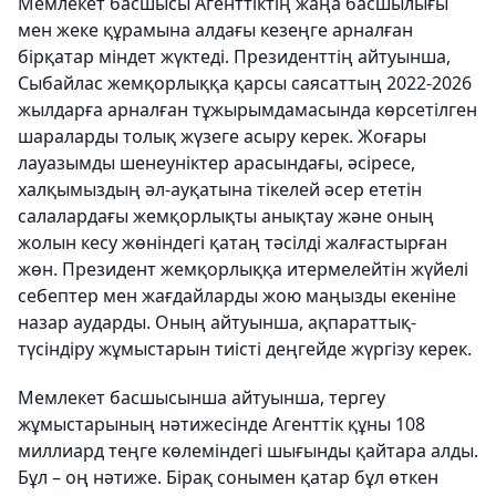
Мемлекет басшысы Агенттіктің жаңа басшылығы
мен жеке құрамына алдағы кезеңге арналған
бірқатар міндет жүктеді. Президенттің айтуынша,
Сыбайлас жемқорлыққа қарсы саясаттың 2022-2026
жылдарға арналған тұжырымдамасында көрсетілген
шараларды толық жүзеге асыру керек. Жоғары
лауазымды шенеуніктер арасындағы, әсіресе,
халқымыздың әл-ауқатына тікелей әсер ететін
салалардағы жемқорлықты анықтау және оның
жолын кесу жөніндегі қатаң тәсілді жалғастырған
жөн. Президент жемқорлыққа итермелейтін жүйелі
себептер мен жағдайларды жою маңызды екеніне
назар аударды. Оның айтуынша, ақпараттық-
түсіндіру жұмыстарын тиісті деңгейде жүргізу керек.
Мемлекет басшысынша айтуынша, тергеу
жұмыстарының нәтижесінде Агенттік құны 108
миллиард теңге көлеміндегі шығынды қайтара алды.
Бұл – оң нәтиже. Бірақ сонымен қатар бұл өткен