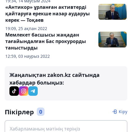
19:34, 14 маусым 2024
«Антикор» ұрланған активтерді
қайтаруға ерекше назар аударуы
керек — Тоқаев
19:09, 25 ақпан 2022
Мемлекет басшысы жаңадан
тағайындалған Бас прокурорды
таныстырды
12:59, 03 наурыз 2022
Жаңалықтан zakon.kz сайтында
хабардар болыңыз:
Пікірлер
0
Кіру