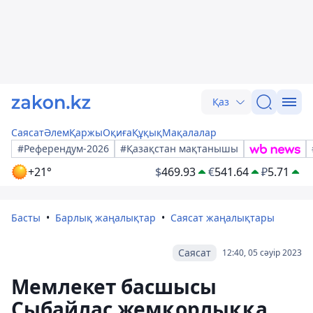
Қаз
Саясат
Әлем
Қаржы
Оқиға
Құқық
Мақалалар
#Референдум-2026
#Қазақстан мақтанышы
+21°
$
469.93
€
541.64
₽
5.71
Басты
Барлық жаңалықтар
Саясат жаңалықтары
Саясат
12:40, 05 сәуір 2023
Мемлекет басшысы
Сыбайлас жемқорлыққа