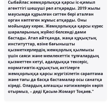
Сыбайлас жемқорлыққа қарсы іс-қимыл
агенттігі шешуші рөл атқарады. 2019 жылы
маусымда құрылған сәттен бері аталған
орган көптеген жұмыс атқарды. Оны
мойындау керек. Жемқорлыққа қарсы күрес
шараларының жүйесі белсенді дами
бастады. Атап айтқанда, жаңа құқықтық
институттар, өзіне бағынышты
қызметкерлердің жемқорлық қылмысы
үшін саяси және мемлекеттік тұлғалардың
қызметтен кетуі, адалдыққа тексеріс,
нормативтік-құқықтық актілерге
жемқорлыққа қарсы жүргізілетін сараптама
және тағы да басқа бастамалар осы санатқа
кіреді. Олардың алғашқы нәтижелерін көріп
отырмыз, – деді Қасым-Жомарт Тоқаев."