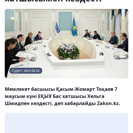
Сурет: akorda.kz
Мемлекет басшысы Қасым-Жомарт Тоқаев 7
маусым күні ЕҚЫҰ Бас хатшысы Хельга
Шмидпен кездесті, деп хабарлайды Zakon.kz.