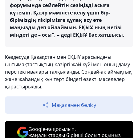
форумында сөйлейтін сөзіңізді асыға
күтемін. Қазір мәмілеге келу үшін бір-
біріміздің пікірімізге құлақ асу өте
маңызды деп ойлаймын. ЕҚЫҰ-ның негізі
міндеті де – осы", – деді ЕҚЫҰ Бас хатшысы.
Кездесуде Қазақстан мен ЕҚЫҰ арасындағы
ынтымақтастықтың қазіргі жай-күйі мен оның даму
перспективалары талқыланды. Сондай-ақ аймақтық
және жаһандық күн тәртібіндегі өзекті мәселелер
қарастырылды.
Мақаламен бөлісу
Google-ға қосылып,
жаңалықтарды бірінші болып оқыңыз