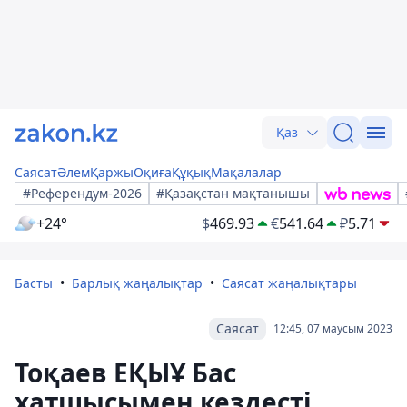
Қаз
Саясат
Әлем
Қаржы
Оқиға
Құқық
Мақалалар
#Референдум-2026
#Қазақстан мақтанышы
+24°
$
469.93
€
541.64
₽
5.71
Басты
Барлық жаңалықтар
Саясат жаңалықтары
Саясат
12:45, 07 маусым 2023
Тоқаев ЕҚЫҰ Бас
хатшысымен кездесті