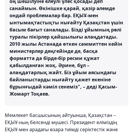
оң шешілуіне елеулі үлес қосады деп
санаймын. Өкінішке қарай, қазір әлемде
ондай проблемалар бар. ЕҚЫҰ-мен
ынтымақтастықты нығайту Қазақстан үшін
басым бағыт саналады. Бізді ұйымның рөлі
туралы пікірлер қайшылығы алаңдатады.
2010 жылы Астанада өткен саммиттен кейін
министерлер деңгейінде де, басқа
форматта да бірде-бір ресми құжат
қабылданған жоқ. Әрине, бұл –
алаңдатарлық жайт. Біз ұйым аясындағы
байланыстарды нығайту қажет екеніне
бұрынғыдай кәміл сенеміз", – деді Қасым-
Жомарт Тоқаев.
Мемлекет басшысының айтуынша, Қазақстан –
ЕҚЫҰ-ның белсенді мүшесі. Президент еліміздің
ЕҚЫҰ-мен арадағы өзара тиімді серіктестік және