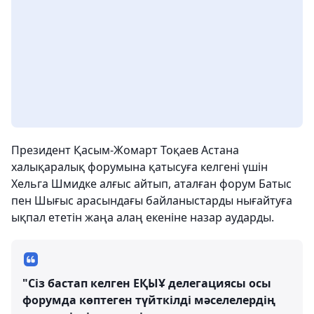
Президент Қасым-Жомарт Тоқаев Астана
халықаралық форумына қатысуға келгені үшін
Хельга Шмидке алғыс айтып, аталған форум Батыс
пен Шығыс арасындағы байланыстарды нығайтуға
ықпал ететін жаңа алаң екеніне назар аударды.
"Сіз бастап келген ЕҚЫҰ делегациясы осы
форумда көптеген түйткілді мәселелердің