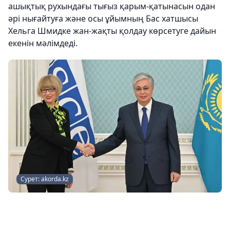
ашықтық рухындағы тығыз қарым-қатынасын одан
әрі нығайтуға және осы ұйымның Бас хатшысы
Хельга Шмидке жан-жақты қолдау көрсетуге дайын
екенін мәлімдеді.
Сурет: akorda.kz