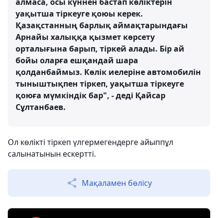
алмаса, осы күннен бастап көліктерін
уақытша тіркеуге қоюы керек.
Қазақстанның барлық аймақтарындағы
Арнайы халыққа қызмет көрсету
орталығына барып, тіркей алады. Бір ай
бойы оларға ешқандай шара
қолданбаймыз. Көлік иелеріне автомобилін
тыныштықпен тіркеп, уақытша тіркеуге
қоюға мүмкіндік бар", - деді Қайсар
Сұлтанбаев.
Ол көлікті тіркеп үлгермегендерге айыппұл
салынатынын ескертті.
Мақаламен бөлісу