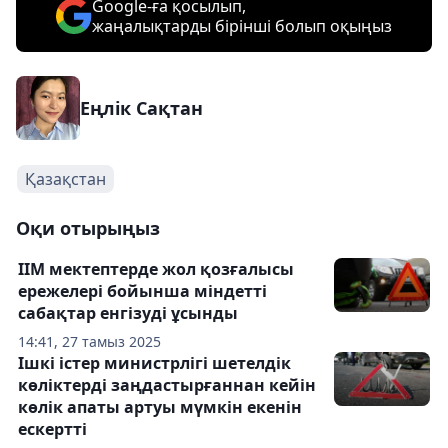
Google-ға қосылып,
жаңалықтарды бірінші болып оқыңыз
Еңлік Сақтан
Қазақстан
Оқи отырыңыз
ІІМ мектептерде жол қозғалысы
ережелері бойынша міндетті
сабақтар енгізуді ұсынды
14:41, 27 тамыз 2025
Ішкі істер министрлігі шетелдік
көліктерді заңдастырғаннан кейін
көлік апаты артуы мүмкін екенін
ескертті