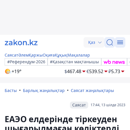
Қаз
Саясат
Әлем
Қаржы
Оқиға
Құқық
Мақалалар
#Референдум-2026
#Қазақстан мақтанышы
+19°
$
467.48
€
539.52
₽
5.73
Басты
Барлық жаңалықтар
Саясат жаңалықтары
Саясат
17:44, 13 шілде 2023
ЕАЭО елдерінде тіркеуден
шығарылмаған көліктерді