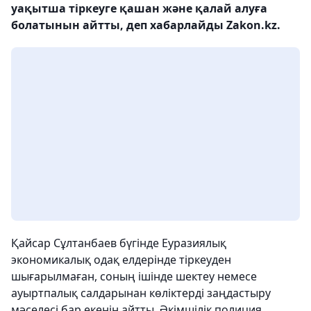
уақытша тіркеуге қашан және қалай алуға
болатынын айтты, деп хабарлайды Zakon.kz.
Қайсар Сұлтанбаев бүгінде Еуразиялық
экономикалық одақ елдерінде тіркеуден
шығарылмаған, соның ішінде шектеу немесе
ауыртпалық салдарынан көліктерді заңдастыру
мәселесі бар екенін айтты. Әкімшілік полиция