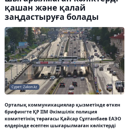
қашан және қалай
заңдастыруға болады
Сурет: Zakon.kz
Орталық коммуникациялар қызметінде өткен
брифингте ҚР ІІМ Әкімшілік полиция
комитетінің төрағасы Қайсар Сұлтанбаев ЕАЭО
елдерінде есептен шығарылмаған көліктерді