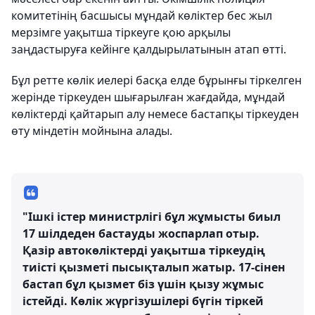
комитетінің басшысы мұндай көліктер бес жыл
мерзімге уақытша тіркеуге қою арқылы
заңдастыруға кейінге қалдырылатынын атап өтті.
Бұл ретте көлік иелері басқа елде бұрынғы тіркелген
жерінде тіркеуден шығарылған жағдайда, мұндай
көліктерді қайтарып алу немесе бастапқы тіркеуден
өту міндетін мойнына алады.
"Ішкі істер министрлігі бұл жұмысты биыл
17 шілдеден бастауды жоспарлап отыр.
Қазір автокөліктерді уақытша тіркеудің
тиісті қызметі пысықталып жатыр. 17-сінен
бастап бұл қызмет біз үшін қызу жұмыс
істейді. Көлік жүргізушілері бүгін тіркей