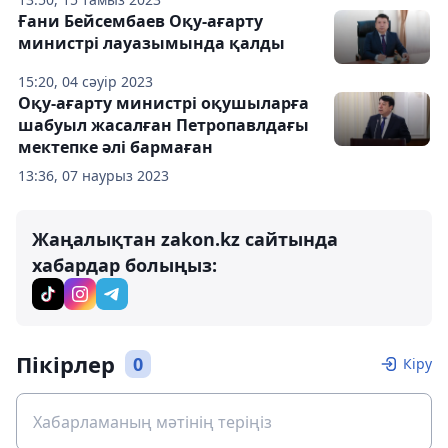
Ғани Бейсембаев Оқу-ағарту
министрі лауазымында қалды
15:20, 04 сәуір 2023
Оқу-ағарту министрі оқушыларға
шабуыл жасалған Петропавлдағы
мектепке әлі бармаған
13:36, 07 наурыз 2023
Жаңалықтан zakon.kz сайтында
хабардар болыңыз:
Пікірлер
0
Кіру