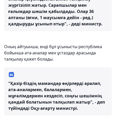
жүргізіліп жатыр. Сарапшылар мен
ғалымдар шешім қабылдады. Олар 36
аптаны (яғни, 1 маусымға дейін - ред.)
қалдыруды ұсынып отыр", - деді министр.
Оның айтуынша, енді бұл ұсынысты республика
бойынша ата-аналар мен ұстаздар арасында
талқылау қажет болады.
"Қазір біздің мамандар өңірлерді аралап,
ата-аналармен, балалармен,
мұғалімдермен кездесіп, соңғы шешімнің
қандай болатынын талқылап жатыр", - деп
түйіндеді Оқу-ағарту министрі.