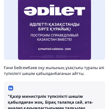
Ғани Бейсембаев оқу жылының ұзақтығы туралы әлі
түпкілікті шешім қабылданбағанын айтты.
"Қазір министрлік түпкілікті шешім
қабылдаған жоқ. Бірақ талапқа сай, ата-
аналар қауымдастығымен талқылау