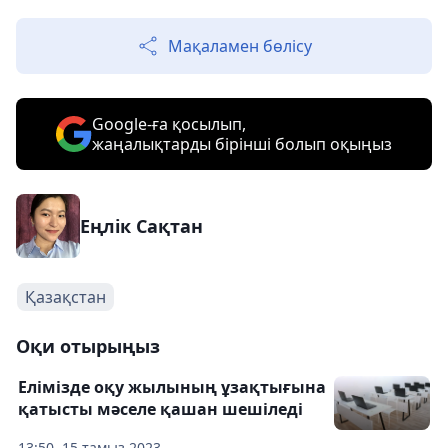
Мақаламен бөлісу
Google-ға қосылып,
жаңалықтарды бірінші болып оқыңыз
Еңлік Сақтан
Қазақстан
Оқи отырыңыз
Елімізде оқу жылының ұзақтығына
қатысты мәселе қашан шешіледі
13:50, 15 тамыз 2023