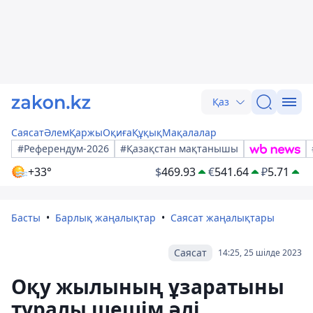
Қаз
Саясат
Әлем
Қаржы
Оқиға
Құқық
Мақалалар
#Референдум-2026
#Қазақстан мақтанышы
+33°
$
469.93
€
541.64
₽
5.71
Басты
Барлық жаңалықтар
Саясат жаңалықтары
Саясат
14:25, 25 шілде 2023
Оқу жылының ұзаратыны
туралы шешім әлі