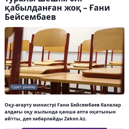
қабылданған жоқ – Ғани
Бейсембаев
Сурет: pixabay
Оқу-ағарту министрі Ғани Бейсембаев балалар
алдағы оқу жылында қанша апта оқитынын
айтты, деп хабарлайды Zakon.kz.