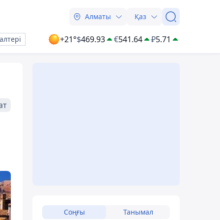
Алматы
Қаз
+21°
$
469.93
€
541.64
₽
5.71
алтері
ат
Соңғы
Танымал