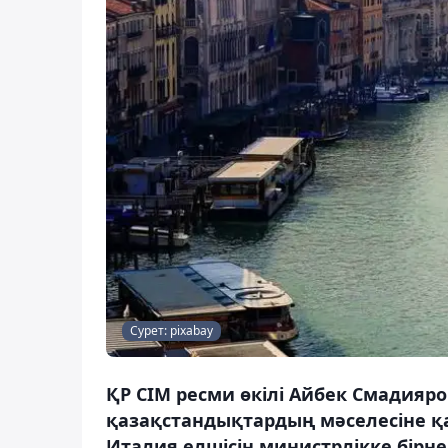
Сурет: pixabay
ҚР СІМ ресми өкілі Айбек Смадияр
қазақстандықтардың мәселесіне қа
Италия елшісін министрлікке бірне