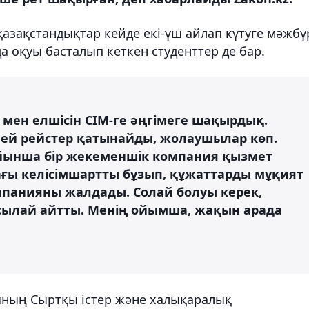
азақстандықтар кейде екі-үш айлап күтуге мәжбү
да оқуы басталып кеткен студенттер де бар.
ы мен елшісін СІМ-ге әңгімеге шақырдық.
ей рейстер қатынайды, жолаушылар көп.
ойынша бір жекеменшік компания қызмет
ағы келісімшартты бұзып, құжаттарды мұқият
панияны жалдады. Солай болуы керек,
сылай айтты. Менің ойымша, жақын арада
яның Сыртқы істер және халықаралық