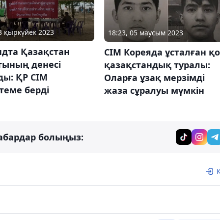
03 қыркүйек 2023
18:23, 05 маусым 2023
ндта Қазақстан
СІМ Кореяда ұсталған қо
тының денесі
қазақстандық туралы:
ды: ҚР СІМ
Оларға ұзақ мерзімді
ктеме берді
жаза сұралуы мүмкін
абардар болыңыз: