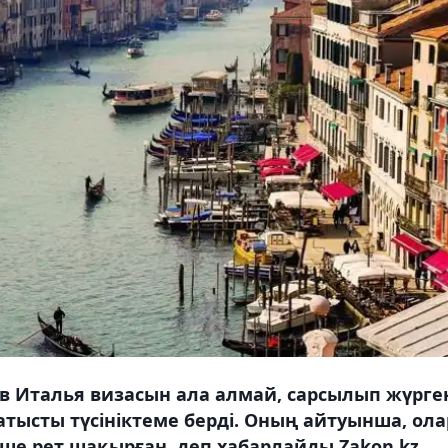
ов Италья визасын ала алмай, сарсылып жүрге
тысты түсініктеме берді. Оның айтуынша, ола
ше рет шақырған, деп хабарлайды Zakon.kz.