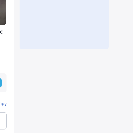
с
Кіру