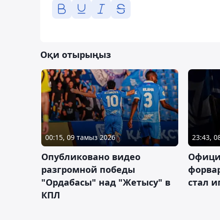
Оқи отырыңыз
00:15, 09 тамыз 2026
23:43, 
Опубликовано видео
Офици
разгромной победы
форва
"Ордабасы" над "Жетысу" в
стал 
КПЛ