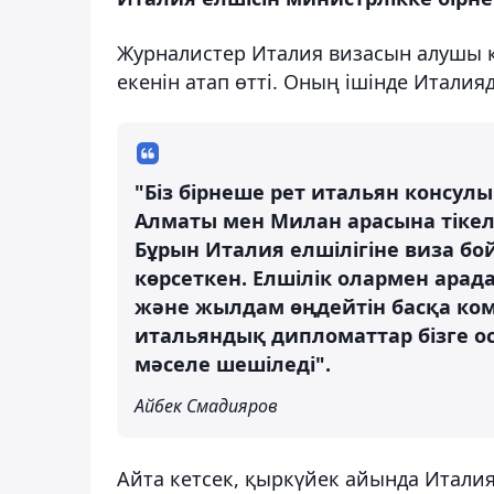
Журналистер Италия визасын алушы қ
екенін атап өтті. Оның ішінде Италия
"Біз бірнеше рет итальян консул
Алматы мен Милан арасына тікел
Бұрын Италия елшілігіне виза б
көрсеткен. Елшілік олармен арад
және жылдам өңдейтін басқа ком
итальяндық дипломаттар бізге о
мәселе шешіледі".
Айбек Смадияров
Айта кетсек, қыркүйек айында Итали