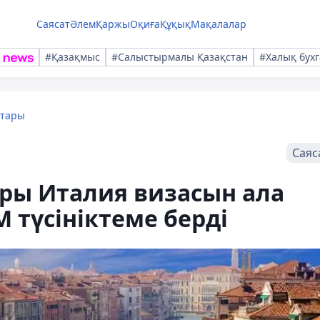
Саясат
Әлем
Қаржы
Оқиға
Құқық
Мақалалар
#Қазақмыс
#Салыстырмалы Қазақстан
#Халық бухг
қтары
Саяс
ры Италия визасын ала
М түсініктеме берді