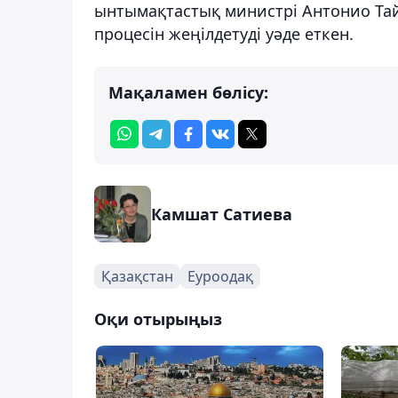
ынтымақтастық министрі Антонио Та
процесін жеңілдетуді уәде еткен.
Мақаламен бөлісу:
Камшат Сатиева
Қазақстан
Еуроодақ
Оқи отырыңыз