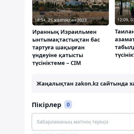
12:09, 
18:54, 25 желтоқсан 2023
Таила
Иранның Израильмен
азама
ынтымақтастықтан бас
табыл
тартуға шақырған
түсіні
үндеуіне қатысты
түсініктеме – СІМ
Жаңалықтан zakon.kz сайтында х
Пікірлер
0