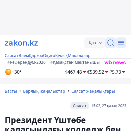
Қаз
Саясат
Әлем
Қаржы
Оқиға
Құқық
Мақалалар
#Референдум-2026
#Қазақстан мақтанышы
+30°
$
467.48
€
539.52
₽
5.73
Басты
Барлық жаңалықтар
Саясат жаңалықтары
Саясат
15:02, 27 қазан 2023
Президент Үштөбе
қаласындағы колледж бен