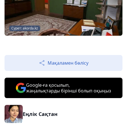
Сурет: akorda.kz
Мақаламен бөлісу
Google-ға қосылып,
жаңалықтарды бірінші болып оқыңыз
Еңлік Сақтан