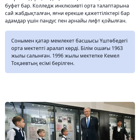
буфет бар. Колледж инклюзивті орта талаптарына
сай жабдықталған, яғни ерекше қажеттіліктері бар
адамдар үшін пандус пен арнайы лифт қойылған.
Сонымен қатар мемлекет басшысы Үштөбедегі
орта мектепті аралап көрді. Білім ошағы 1963
жылы салынған. 1996 жылы мектепке Кемел
Тоқаевтың есімі берілген.