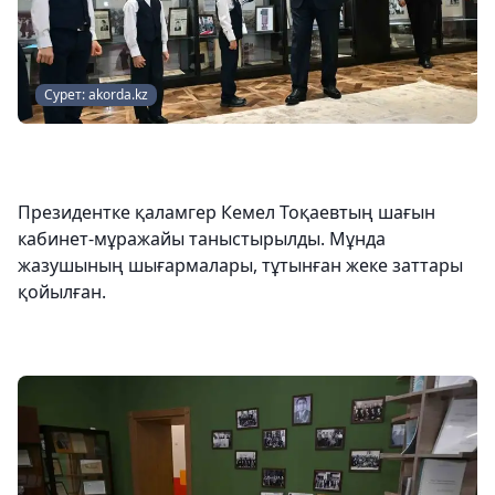
Сурет: akorda.kz
Президентке қаламгер Кемел Тоқаевтың шағын
кабинет-мұражайы таныстырылды. Мұнда
жазушының шығармалары, тұтынған жеке заттары
қойылған.