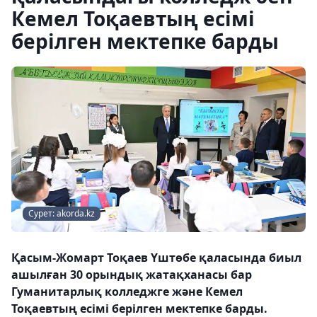
Кемел Тоқаевтың есімі
берілген мектепке барды
Сурет: akorda.kz
Қасым-Жомарт Тоқаев Үштөбе қаласында биыл
ашылған 30 орындық жатақханасы бар
Гуманитарлық колледжге және Кемел
Тоқаевтың есімі берілген мектепке барды.