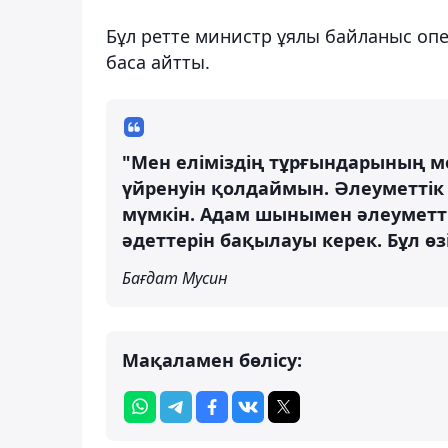
Бұл ретте министр ұялы байланыс оп
баса айтты.
"Мен еліміздің тұрғындарының м
үйренуін қолдаймын. Әлеуметтік 
мүмкін. Адам шынымен әлеуметтік
әдеттерін бақылауы керек. Бұл өзін
Бағдат Мусин
Мақаламен бөлісу: