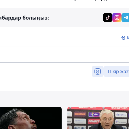
абардар болыңыз:
Пікір жаз