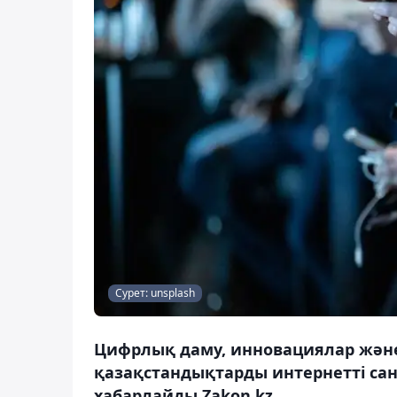
Сурет: unsplash
Цифрлық даму, инновациялар және 
қазақстандықтарды интернетті са
хабарлайды Zakon.kz.