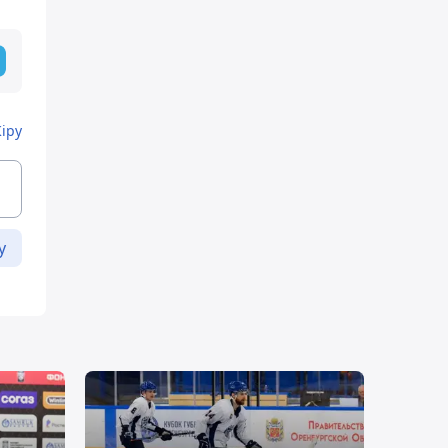
Кіру
у