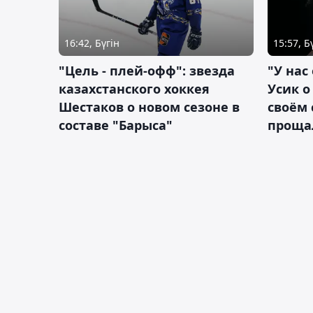
16:42, Бүгін
15:57, Б
"Цель - плей-офф": звезда
"У нас
казахстанского хоккея
Усик 
Шестаков о новом сезоне в
своём 
составе "Барыса"
проща