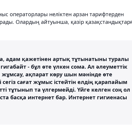
ыс операторлары неліктен арзан тарифтерден
ұрады. Олардың айтуынша, қазір қазақстандықтар
лса, адам қажетінен артық тұтынатыны туралы
гигабайт - бұл өте үлкен сома. Ал әлеуметтік
 жұмсау, ақпарат көру шын мәнінде өте
і сегіз сағат жұмыс істейтін елдің қарапайым
ті тұтынып та үлгермейді. Үйге келген соң ол
ыста басқа интернет бар. Интернет гигиенасы