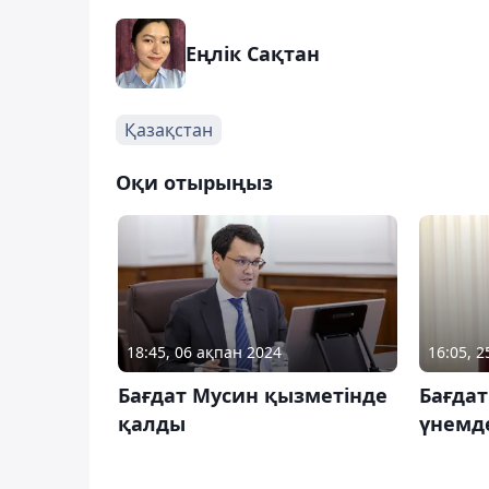
Еңлік Сақтан
Қазақстан
Оқи отырыңыз
18:45, 06 ақпан 2024
16:05, 
Бағдат Мусин қызметінде
Бағдат
қалды
үнемд