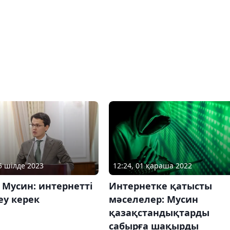
25 шілде 2023
12:24, 01 қараша 2022
 Мусин: интернетті
Интернетке қатысты
еу керек
мәселелер: Мусин
қазақстандықтарды
сабырға шақырды