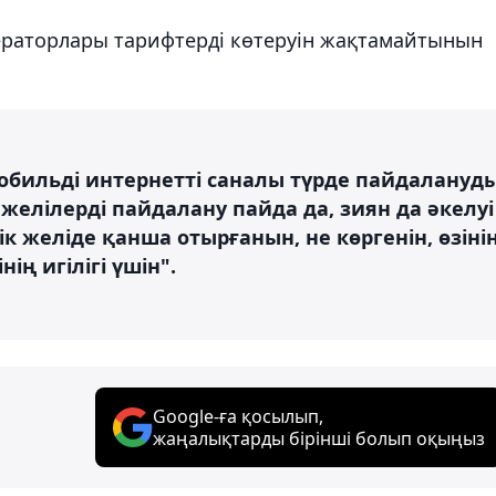
ераторлары тарифтерді көтеруін жақтамайтынын
обильді интернетті саналы түрде пайдалануд
желілерді пайдалану пайда да, зиян да әкелуі
 желіде қанша отырғанын, не көргенін, өзіні
ің игілігі үшін".
Google-ға қосылып,
жаңалықтарды бірінші болып оқыңыз