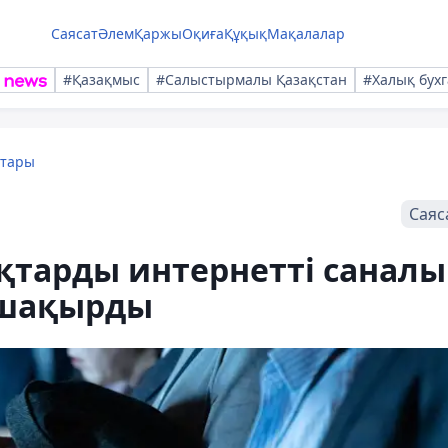
Саясат
Әлем
Қаржы
Оқиға
Құқық
Мақалалар
#Қазақмыс
#Салыстырмалы Қазақстан
#Халық бухг
қтары
Саяс
қтарды интернетті саналы
 шақырды