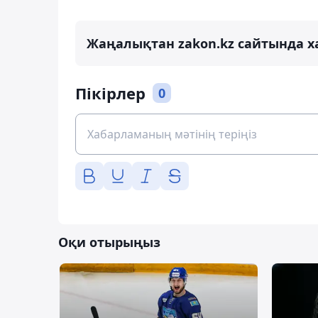
Жаңалықтан zakon.kz сайтында х
Пікірлер
0
Оқи отырыңыз