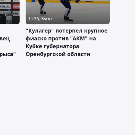
14:36, Бүгін
"Кулагер" потерпел крупное
вец
фиаско против "АКМ" на
Кубке губернатора
арыса"
Оренбургской области