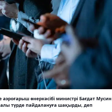
аэроғарыш өнеркәсібі министрі Бағдат Мусин
налы түрде пайдалануға шақырды, деп