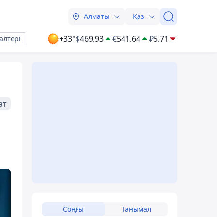
Алматы
Қаз
+33°
$
469.93
€
541.64
₽
5.71
алтері
ат
Соңғы
Танымал