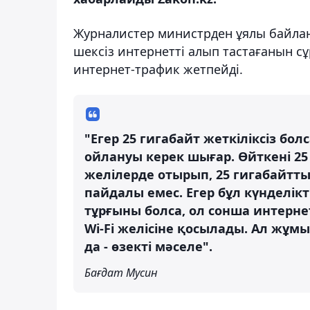
Журналистер министрден ұялы байлан
шексіз интернетті алып тастағанын с
интернет-трафик жетпейді.
"Егер 25 гигабайт жеткіліксіз бо
ойлануы керек шығар. Өйткені 25 
желілерде отырып, 25 гигабайтты
пайдалы емес. Егер бұл күнделікт
тұрғыны болса, ол сонша интернет
Wi-Fi желісіне қосылады. Ал жұм
да - өзекті мәселе".
Бағдат Мусин