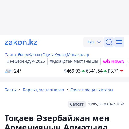
Қаз
Саясат
Әлем
Қаржы
Оқиға
Құқық
Мақалалар
#Референдум-2026
#Қазақстан мақтанышы
+24°
$
469.93
€
541.64
₽
5.71
Басты
Барлық жаңалықтар
Саясат жаңалықтары
Саясат
13:05, 01 мамыр 2024
Тоқаев Әзербайжан мен
Арменияның Алматыда