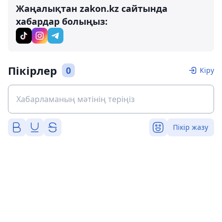
Жаңалықтан zakon.kz сайтында
хабардар болыңыз:
Пікірлер
0
Кіру
Пікір жазу