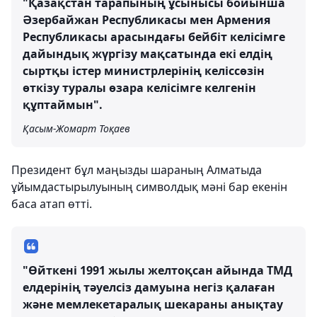
"Қазақстан тарапының ұсынысы бойынша
Әзербайжан Республикасы мен Армения
Республикасы арасындағы бейбіт келісімге
дайындық жүргізу мақсатында екі елдің
сыртқы істер министрлерінің келіссөзін
өткізу туралы өзара келісімге келгенін
құптаймын".
Қасым-Жомарт Тоқаев
Президент бұл маңызды шараның Алматыда
ұйымдастырылуының символдық мәні бар екенін
баса атап өтті.
"Өйткені 1991 жылы желтоқсан айында ТМД
елдерінің тәуелсіз дамуына негіз қалаған
және мемлекетаралық шекараны анықтау