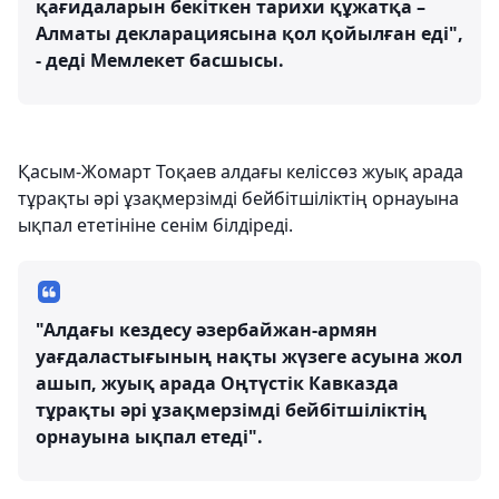
қағидаларын бекіткен тарихи құжатқа –
Алматы декларациясына қол қойылған еді",
- деді Мемлекет басшысы.
Қасым-Жомарт Тоқаев алдағы келіссөз жуық арада
тұрақты әрі ұзақмерзімді бейбітшіліктің орнауына
ықпал ететініне сенім білдіреді.
"Алдағы кездесу әзербайжан-армян
уағдаластығының нақты жүзеге асуына жол
ашып, жуық арада Оңтүстік Кавказда
тұрақты әрі ұзақмерзімді бейбітшіліктің
орнауына ықпал етеді".