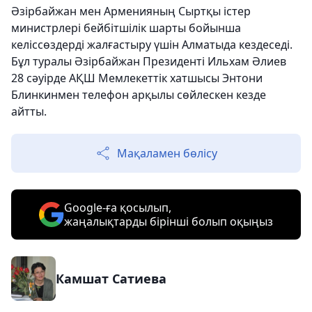
Әзірбайжан мен Арменияның Сыртқы істер
министрлері бейбітшілік шарты бойынша
келіссөздерді жалғастыру үшін Алматыда кездеседі.
Бұл туралы Әзірбайжан Президенті Ильхам Әлиев
28 сәуірде АҚШ Мемлекеттік хатшысы Энтони
Блинкинмен телефон арқылы сөйлескен кезде
айтты.
Мақаламен бөлісу
Google-ға қосылып,
жаңалықтарды бірінші болып оқыңыз
Камшат Сатиева