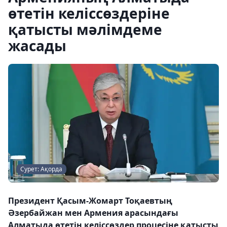
өтетін келіссөздеріне
қатысты мәлімдеме
жасады
Сурет: Ақорда
Президент Қасым-Жомарт Тоқаевтың
Әзербайжан мен Армения арасындағы
Алматыда өтетін келіссөздер процесіне қатысты