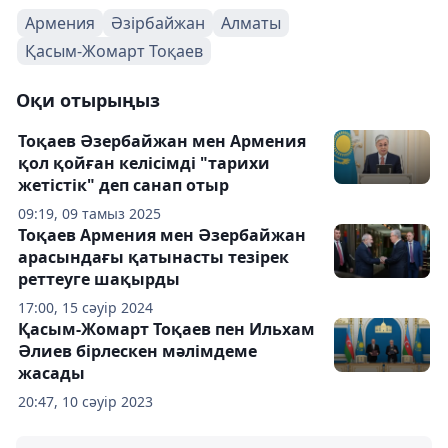
Армения
Әзірбайжан
Алматы
Қасым-Жомарт Тоқаев
Оқи отырыңыз
Тоқаев Әзербайжан мен Армения
қол қойған келісімді "тарихи
жетістік" деп санап отыр
09:19, 09 тамыз 2025
Тоқаев Армения мен Әзербайжан
арасындағы қатынасты тезірек
реттеуге шақырды
17:00, 15 сәуір 2024
Қасым-Жомарт Тоқаев пен Ильхам
Әлиев бірлескен мәлімдеме
жасады
20:47, 10 сәуір 2023