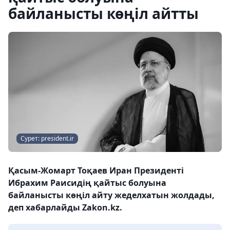
байланысты көңіл айтты
Сурет: president.ir
Қасым-Жомарт Тоқаев Иран Президенті
Ибрахим Раисидің қайтыс болуына
байланысты көңіл айту жеделхатын жолдады,
деп хабарлайды Zakon.kz.