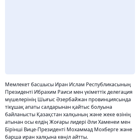
Мемлекет басшысы Иран Ислам Республикасының
Президенті Ибрахим Раиси мен үкіметтік делегация
мүшелерінің Шығыс Әзербайжан провинциясында
тікұшақ апаты салдарынан қайтыс болуына
байланысты Қазақстан халқының және жеке өзінің
атынан осы елдің Жоғары лидері Әли Хаменеи мен
Бірінші Вице-Президенті Мохаммад Мохберге және
барша иран халқына көңіл айтты.