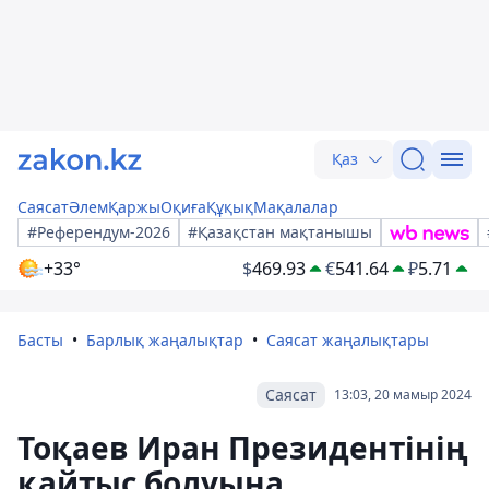
Қаз
Саясат
Әлем
Қаржы
Оқиға
Құқық
Мақалалар
#Референдум-2026
#Қазақстан мақтанышы
+33°
$
469.93
€
541.64
₽
5.71
Басты
Барлық жаңалықтар
Саясат жаңалықтары
Саясат
13:03, 20 мамыр 2024
Тоқаев Иран Президентінің
қайтыс болуына