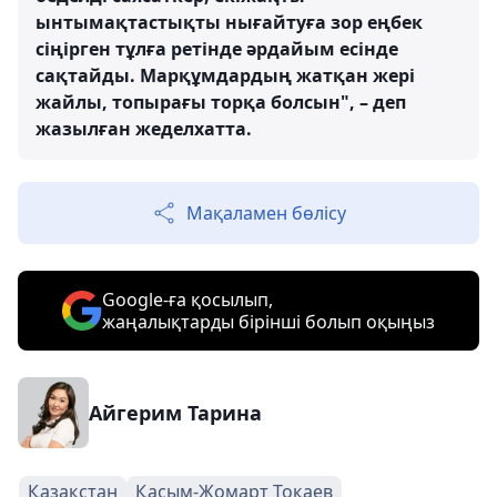
ынтымақтастықты нығайтуға зор еңбек
сіңірген тұлға ретінде әрдайым есінде
сақтайды. Марқұмдардың жатқан жері
жайлы, топырағы торқа болсын", – деп
жазылған жеделхатта.
Мақаламен бөлісу
Google-ға қосылып,
жаңалықтарды бірінші болып оқыңыз
Айгерим Тарина
Қазақстан
Қасым-Жомарт Тоқаев