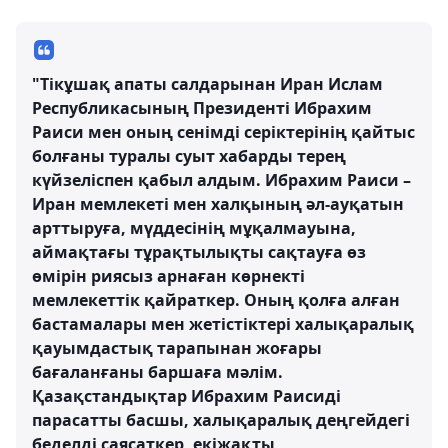
"Тікұшақ апаты салдарынан Иран Ислам
Республикасының Президенті Ибрахим
Раиси мен оның сенімді серіктерінің қайтыс
болғаны туралы суыт хабарды терең
күйзеліспен қабыл алдым. Ибрахим Раиси –
Иран мемлекеті мен халқының әл-ауқатын
арттыруға, мүддесінің мұқалмауына,
аймақтағы тұрақтылықты сақтауға өз
өмірін риясыз арнаған көрнекті
мемлекеттік қайраткер. Оның қолға алған
бастамалары мен жетістіктері халықаралық
қауымдастық тарапынан жоғары
бағаланғаны баршаға мәлім.
Қазақстандықтар Ибрахим Раисиді
парасатты басшы, халықаралық деңгейдегі
беделді саясаткер, екіжақты