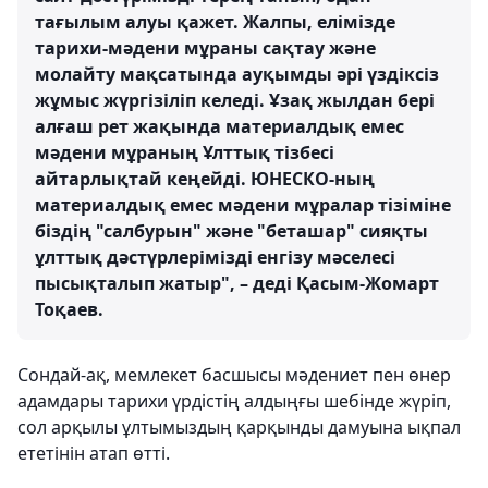
тағылым алуы қажет. Жалпы, елімізде
тарихи-мәдени мұраны сақтау және
молайту мақсатында ауқымды әрі үздіксіз
жұмыс жүргізіліп келеді. Ұзақ жылдан бері
алғаш рет жақында материалдық емес
мәдени мұраның Ұлттық тізбесі
айтарлықтай кеңейді. ЮНЕСКО-ның
материалдық емес мәдени мұралар тізіміне
біздің "салбурын" және "беташар" сияқты
ұлттық дәстүрлерімізді енгізу мәселесі
пысықталып жатыр", – деді Қасым-Жомарт
Тоқаев.
Сондай-ақ, мемлекет басшысы мәдениет пен өнер
адамдары тарихи үрдістің алдыңғы шебінде жүріп,
сол арқылы ұлтымыздың қарқынды дамуына ықпал
ететінін атап өтті.