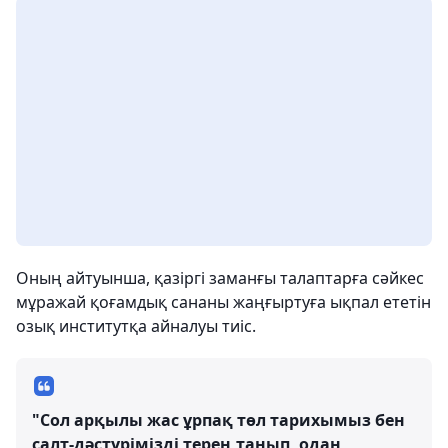
Оның айтуынша, қазіргі заманғы талаптарға сәйкес
мұражай қоғамдық сананы жаңғыртуға ықпал ететін
озық институтқа айналуы тиіс.
"Сол арқылы жас ұрпақ төл тарихымыз бен
салт-дәстүрімізді терең танып, одан