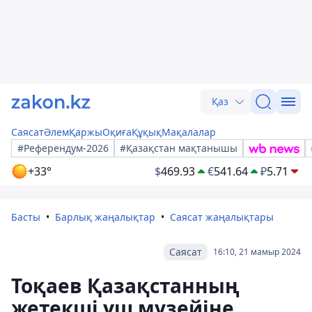
Қаз
Саясат
Әлем
Қаржы
Оқиға
Құқық
Мақалалар
#Референдум-2026
#Қазақстан мақтанышы
+33°
$
469.93
€
541.64
₽
5.71
Басты
Барлық жаңалықтар
Саясат жаңалықтары
Саясат
16:10, 21 мамыр 2024
Тоқаев Қазақстанның
жетекші үш музейіне