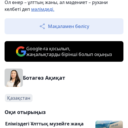
Ол өнер – ұлттың жаны, ал мәдениет – рухани
келбеті деп
мәлімдеді.
Мақаламен бөлісу
Google-ға қосылып,
жаңалықтарды бірінші болып оқыңыз
Ботагөз Ақиқат
Қазақстан
Оқи отырыңыз
Еліміздегі Ұлттық музейге жаңа