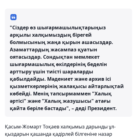
"Сіздер өз шығармашылықтарыңыз
арқылы халқымыздың бірегей
болмысының жаңа қырын ашасыздар.
Азаматтардың жасампаз қуатын
оятасыздар. Сондықтан мемлекет
шығармашылық өкілдерінің беделін
арттыру үшін тиісті шараларды
қабылдайды. Мәдениет және архив ісі
қызметкерлерінің жалақысы айтарлықтай
көбейді. Менің тапсырмаммен "Халық
әртісі" және "Халық жазушысы" атағы
қайта беріле бастады", – деді Президент.
Қасым-Жомарт Тоқаев халқымыз дарынды ұл-
қыздарын қашанда қадірлей білгеніне назар