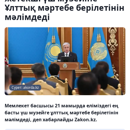
Ұлттық мәртебе берілетінін
мәлімдеді
Сурет: akorda.kz
Мемлекет басшысы 21 мамырда еліміздегі ең
басты үш музейге ұлттық мәртебе берілетінін
мәлімдеді, деп хабарлайды Zakon.kz.