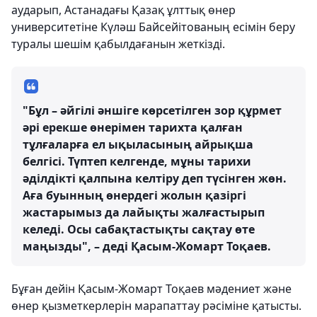
аударып, Астанадағы Қазақ ұлттық өнер
университетіне Күләш Байсейітованың есімін беру
туралы шешім қабылдағанын жеткізді.
"Бұл – әйгілі әншіге көрсетілген зор құрмет
әрі ерекше өнерімен тарихта қалған
тұлғаларға ел ықыласының айрықша
белгісі. Түптеп келгенде, мұны тарихи
әділдікті қалпына келтіру деп түсінген жөн.
Аға буынның өнердегі жолын қазіргі
жастарымыз да лайықты жалғастырып
келеді. Осы сабақтастықты сақтау өте
маңызды", – деді Қасым-Жомарт Тоқаев.
Бұған дейін Қасым-Жомарт Тоқаев мәдениет және
өнер қызметкерлерін марапаттау рәсіміне қатысты.