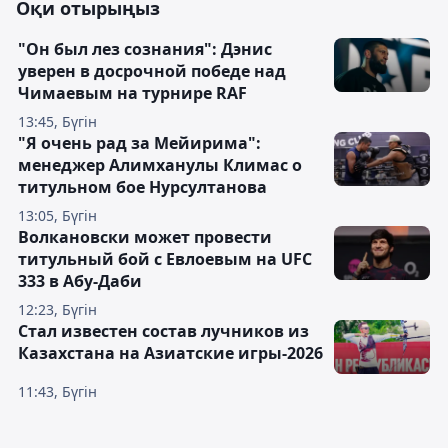
Оқи отырыңыз
"Он был лез сознания": Дэнис
уверен в досрочной победе над
Чимаевым на турнире RAF
13:45, Бүгін
"Я очень рад за Мейирима":
менеджер Алимханулы Климас о
титульном бое Нурсултанова
13:05, Бүгін
Волкановски может провести
титульный бой с Евлоевым на UFC
333 в Абу-Даби
12:23, Бүгін
Стал известен состав лучников из
Казахстана на Азиатские игры-2026
11:43, Бүгін