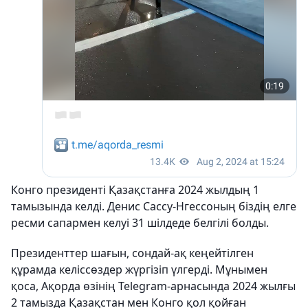
Конго президенті Қазақстанға 2024 жылдың 1
тамызында келді. Денис Сассу-Нгессоның біздің елге
ресми сапармен келуі 31 шілдеде белгілі болды.
Президенттер шағын, сондай-ақ кеңейтілген
құрамда келіссөздер жүргізіп үлгерді. Мұнымен
қоса, Ақорда өзінің Telegram-арнасында 2024 жылғы
2 тамызда Қазақстан мен Конго қол қойған