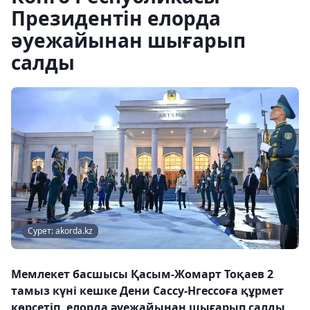
Президентін елорда
әуежайынан шығарып
салды
Сурет: akorda.kz
Мемлекет басшысы Қасым-Жомарт Тоқаев 2
тамыз күні кешке Дени Сассу-Нгессоға құрмет
көрсетіп, елорда әуежайынан шығарып салды,