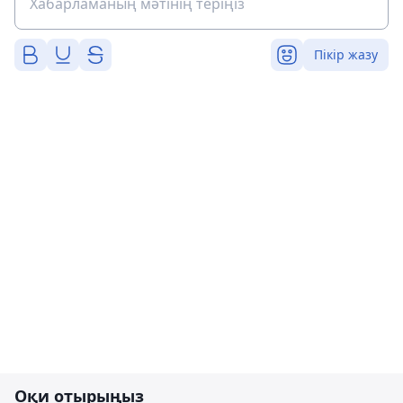
Пікір жазу
Оқи отырыңыз