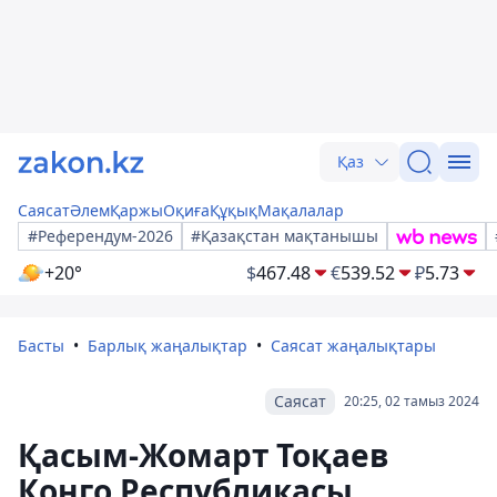
Қаз
Саясат
Әлем
Қаржы
Оқиға
Құқық
Мақалалар
#Референдум-2026
#Қазақстан мақтанышы
+20°
$
467.48
€
539.52
₽
5.73
Басты
Барлық жаңалықтар
Саясат жаңалықтары
Саясат
20:25, 02 тамыз 2024
Қасым-Жомарт Тоқаев
Конго Республикасы