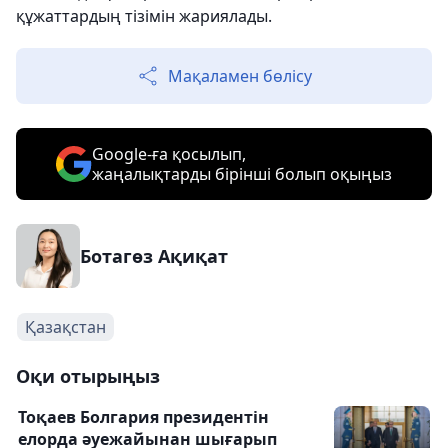
құжаттардың тізімін жариялады.
Мақаламен бөлісу
Google-ға қосылып,
жаңалықтарды бірінші болып оқыңыз
Ботагөз Ақиқат
Қазақстан
Оқи отырыңыз
Тоқаев Болгария президентін
елорда әуежайынан шығарып