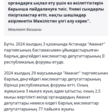
органдарға ықпал ету үшін өз өкілеттіктерін
барынша пайдалануға тиіс. Үнемі сындарлы
пікірталастар өтіп, нақты шешімдер
әзірленетін Мәжілістен үлгі алу керек".
Мемлекет басшысы
Бүгін, 2024 жылдың 3 қазанында Астанада "Аманат"
партиясының бастамасымен ұйымдастырылған
барлық деңгейдегі мәслихаттар депутаттарының ІІ
республикалық форумы өтуде.
2024 жылдың 29 маусымында "Аманат" партиясынан
барлық деңгейдегі мәслихаттар депутаттарының
бірінші республикалық форумы өтті. Оның
жұмысына 3 мыңға жуық адам қатысты, оның 2,5
мыңы жергілікті өкілді органдардың Аманат
депутаттары немесе елдегі барлық мәслихаттар
депутаттарының 77 пайызға жуығы.