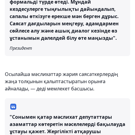
формальді түрде өтеді. Мұндай
кездесулерге тыңғылықты дайындалып,
сапалы өткізуге ерекше мән берген дұрыс.
Саясат дағдыларын меңгеру, адамдармен
сөйлесе алу және ашық диалог кезінде өз
ұстанымын дәлелдей білу өте маңызды".
Президент
Осылайша мәслихаттар жария саясаткерлердің
жаңа толқынын қалыптастыратын орынға
айналады, — деді мемлекет басшысы.
"Сонымен қатар мәслихат депутаттары
азаматтар көтеретін мәселелерді бақылауда
ұстауы қажет. Жергілікті атқарушы