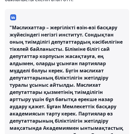
"Мәслихаттар – жергілікті өзін-өзі басқару
жүйесіндегі негізгі институт. Сондықтан
оның тиімділігі депутаттардың кәсібилігіне
тікелей байланысты. Біліміне білігі сай
депутаттар корпусын жасақтауға, ең
алдымен, оларды ұсынған партиялар
мүдделі болуы керек. Бүгін мәслихат
депутаттарының біліктілігін жетілдіру
туралы ұсыныс айтылды. Мәслихат
депутаттары қызметінің тиімділігін
арттыру үшін бұл бағытқа ерекше назар
аудару қажет. Бұған Мемлекеттік басқару
академиясын тарту керек. Партиялар өз
депутаттарының біліктілігін жетілдіру
мақсатында Академиямен ынтымақтастық