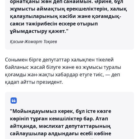
орнатқаны жөн деп санаймын. Әрине, бұл
жұмысты аймақтың ерекшеліктерін, халық
қалаулыларының кәсіби және қоғамдық-
саяси тәжірибесін ескере отырып
ұйымдастыру қажет."
Қасым-Жомарт Тоқаев
Сонымен бірге депутаттар халықпен тікелей
байланыс жасай білуге және өз жұмысы туралы
қоғамды жан-жақты хабардар етуге тиіс, — деп
қадап айтты президент.
"Мойындауымыз керек, бұл істе көзге
көрініп тұрған кемшіліктер бар. Атап
айтқанда, мәслихат депутаттарының
сайлаушылар алдындағы есебі көбіне