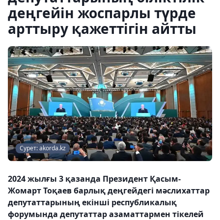
деңгейін жоспарлы түрде
арттыру қажеттігін айтты
Сурет: akorda.kz
2024 жылғы 3 қазанда Президент Қасым-
Жомарт Тоқаев барлық деңгейдегі мәслихаттар
депутаттарының екінші республикалық
форумында депутаттар азаматтармен тікелей