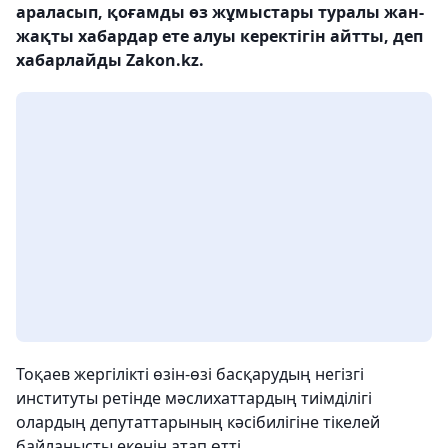
араласып, қоғамды өз жұмыстары туралы жан-
жақты хабардар ете алуы керектігін айтты, деп
хабарлайды Zakon.kz.
Тоқаев жергілікті өзін-өзі басқарудың негізгі
институты ретінде мәслихаттардың тиімділігі
олардың депутаттарының кәсібилігіне тікелей
байланысты екенін атап өтті.