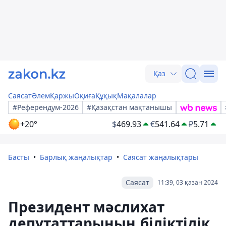
Қаз
Саясат
Әлем
Қаржы
Оқиға
Құқық
Мақалалар
#Референдум-2026
#Қазақстан мақтанышы
+20°
$
469.93
€
541.64
₽
5.71
Басты
Барлық жаңалықтар
Саясат жаңалықтары
Саясат
11:39, 03 қазан 2024
Президент мәслихат
депутаттарының біліктілік