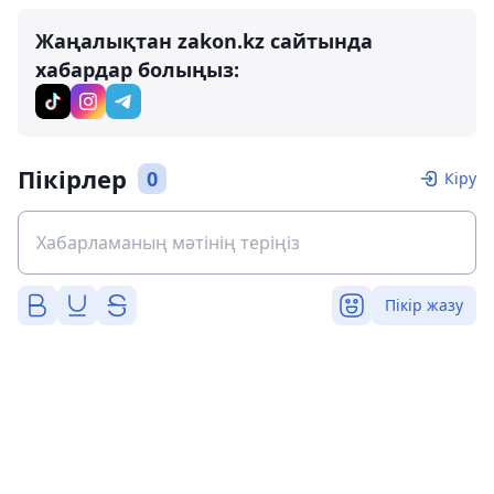
Жаңалықтан zakon.kz сайтында
хабардар болыңыз:
Пікірлер
0
Кіру
Пікір жазу