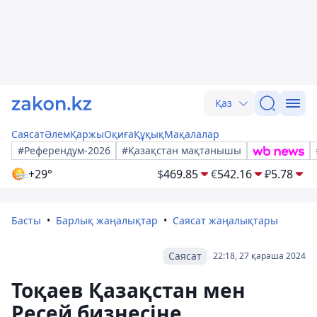
Қаз
Саясат
Әлем
Қаржы
Оқиға
Құқық
Мақалалар
#Референдум-2026
#Қазақстан мақтанышы
+29°
$
469.85
€
542.16
₽
5.78
Басты
Барлық жаңалықтар
Саясат жаңалықтары
Саясат
22:18, 27 қараша 2024
Тоқаев Қазақстан мен
Ресей бизнесіне