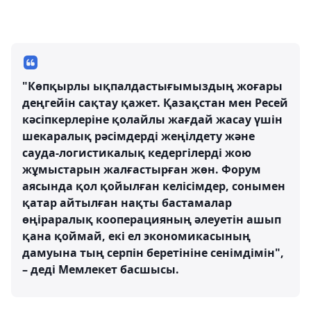
"Көпқырлы ықпалдастығымыздың жоғары
деңгейін сақтау қажет. Қазақстан мен Ресей
кәсіпкерлеріне қолайлы жағдай жасау үшін
шекаралық рәсімдерді жеңілдету және
сауда-логистикалық кедергілерді жою
жұмыстарын жалғастырған жөн. Форум
аясында қол қойылған келісімдер, сонымен
қатар айтылған нақты бастамалар
өңіраралық кооперацияның әлеуетін ашып
қана қоймай, екі ел экономикасының
дамуына тың серпін беретініне сенімдімін",
– деді Мемлекет басшысы.