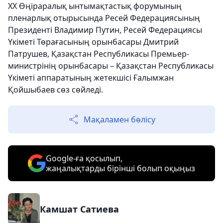
ХХ Өңіраралық ынтымақтастық форумының
пленарлық отырысында Ресей Федерациясының
Президенті Владимир Путин, Ресей Федерациясы
Үкіметі Төрағасының орынбасары Дмитрий
Патрушев, Қазақстан Республикасы Премьер-
министрінің орынбасары – Қазақстан Республикасы
Үкіметі аппаратының жетекшісі Ғалымжан
Қойшыбаев сөз сөйледі.
Мақаламен бөлісу
Google-ға қосылып,
жаңалықтарды бірінші болып оқыңыз
Камшат Сатиева