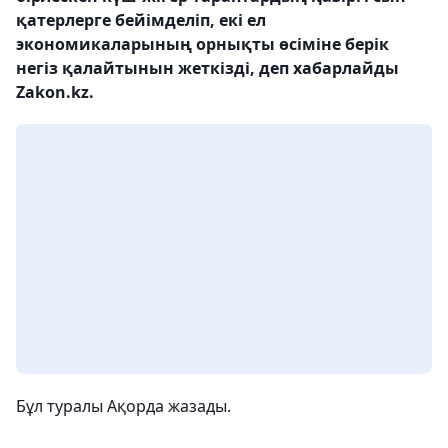
қатерлерге бейімделіп, екі ел
экономикаларының орнықты өсіміне берік
негіз қалайтынын жеткізді, деп хабарлайды
Zakon.kz.
Бұл туралы Ақорда жазады.