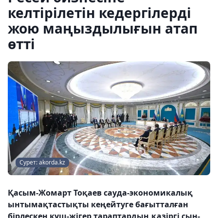
келтірілетін кедергілерді
жою маңыздылығын атап
өтті
Сурет: akorda.kz
Қасым-Жомарт Тоқаев сауда-экономикалық
ынтымақтастықты кеңейтуге бағытталған
бірлескен күш-жігер тараптардың қазіргі сын-