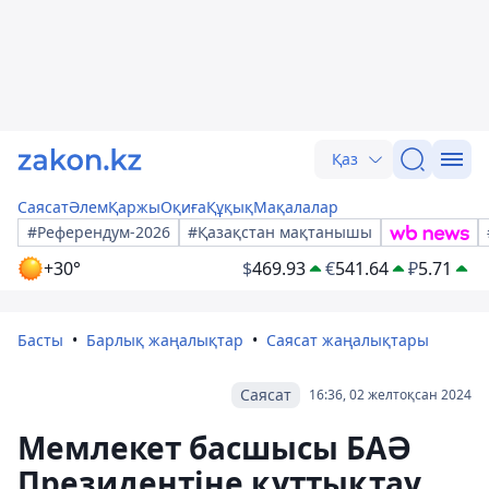
Қаз
Саясат
Әлем
Қаржы
Оқиға
Құқық
Мақалалар
#Референдум-2026
#Қазақстан мақтанышы
+30°
$
469.93
€
541.64
₽
5.71
Басты
Барлық жаңалықтар
Саясат жаңалықтары
Саясат
16:36, 02 желтоқсан 2024
Мемлекет басшысы БАӘ
Президентіне құттықтау