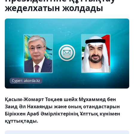
жеделхатын жолдады
Сурет: akorda.kz
Қасым-Жомарт Тоқаев шейх Мұхаммед бен
Заид Әл Нахаянды және оның отандастарын
Біріккен Араб Әмірліктерінің Ұлттық күнімен
құттықтады.