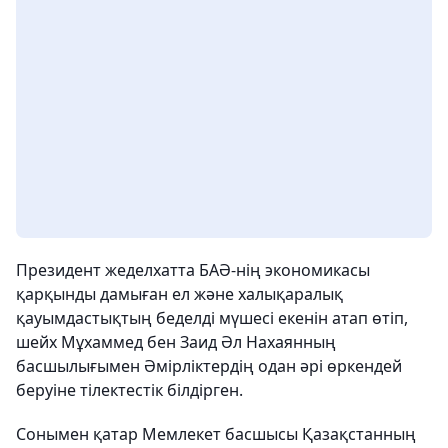
Президент жеделхатта БАӘ-нің экономикасы
қарқынды дамыған ел және халықаралық
қауымдастықтың беделді мүшесі екенін атап өтіп,
шейх Мұхаммед бен Заид Әл Нахаянның
басшылығымен Әмірліктердің одан әрі өркендей
беруіне тілектестік білдірген.
Сонымен қатар Мемлекет басшысы Қазақстанның