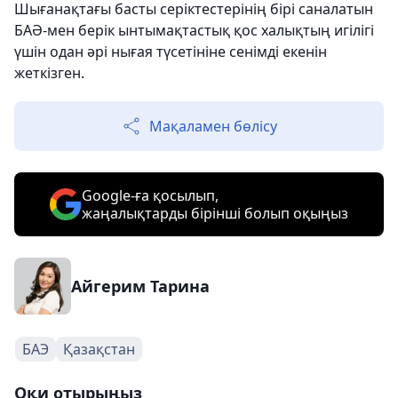
Шығанақтағы басты серіктестерінің бірі саналатын
БАӘ-мен берік ынтымақтастық қос халықтың игілігі
үшін одан әрі нығая түсетініне сенімді екенін
жеткізген.
Мақаламен бөлісу
Google-ға қосылып,
жаңалықтарды бірінші болып оқыңыз
Айгерим Тарина
БАЭ
Қазақстан
Оқи отырыңыз