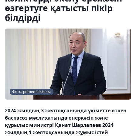
өзгертуге қатысты пікір
білдірді
Фото: primeminister.kz
2024 жылдың 3 желтоқсанында үкіметте өткен
баспасөз мәслихатында өнеркәсіп және
құрылыс министрі Қанат Шарлапаев 2024
жылдың 1 желтоқсанында жұмыс істей