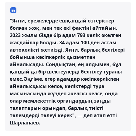
"Яғни, ережелерде ешқандай өзгерістер
болған жоқ, мен тек екі фактіні айтайын.
2023 жылы бізде бір адам 793 көлік әкелген
жағдайлар болды. 34 адам 100-ден астам
автокөлікті жеткізді. Яғни, барлық белгілері
бойынша кәсіпкерлік қызметпен
айналысады. Сондықтан, ең алдымен, бұл
қандай да бір шектеулерді белгілеу туралы
емес.Әңгіме, егер адамдар кәсіпкерлікпен
айналысқысы келсе, көліктерді тура
мағынасында жүздеп әкелгісі келсе, онда
олар мемлекеттік органдардың заңды
талаптарын орындап, барлық тиісті
төлемдерді төлеуі керек", — деп атап өтті
Шарлапаев.