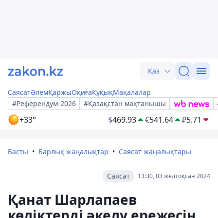
Қаз
Саясат
Әлем
Қаржы
Оқиға
Құқық
Мақалалар
#Референдум-2026
#Қазақстан мақтанышы
+33°
$
469.93
€
541.64
₽
5.71
Басты
Барлық жаңалықтар
Саясат жаңалықтары
Саясат
13:30, 03 желтоқсан 2024
Қанат Шарлапаев
көліктерді әкелу ережесін