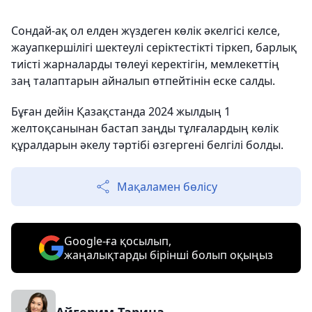
Сондай-ақ ол елден жүздеген көлік әкелгісі келсе,
жауапкершілігі шектеулі серіктестікті тіркеп, барлық
тиісті жарналарды төлеуі керектігін, мемлекеттің
заң талаптарын айналып өтпейтінін еске салды.
Бұған дейін Қазақстанда 2024 жылдың 1
желтоқсанынан бастап заңды тұлғалардың көлік
құралдарын әкелу тәртібі өзгергені белгілі болды.
Мақаламен бөлісу
Google-ға қосылып,
жаңалықтарды бірінші болып оқыңыз