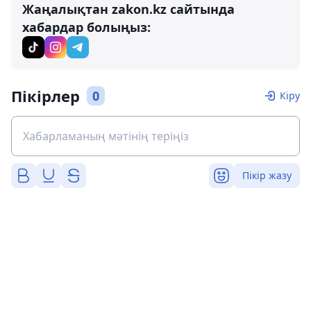
Жаңалықтан zakon.kz сайтында
хабардар болыңыз:
Пікірлер
0
Кіру
Пікір жазу