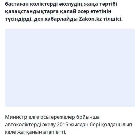
бастаған көліктерді әкелудің жаңа тәртібі
қазақстандықтарға қалай әсер ететінін
түсіндірді, деп хабарлайды Zakon.kz тілшісі.
Министр елге осы ережелер бойынша
автокөліктерді әкелу 2015 жылдан бері қолданылып
келе жатқанын атап өтті.