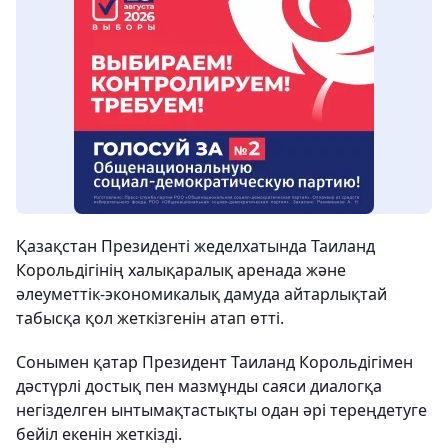
Қазақстан Президенті жеделхатында Таиланд
Корольдігінің халықаралық аренада және
әлеуметтік-экономикалық дамуда айтарлықтай
табысқа қол жеткізгенін атап өтті.
Сонымен қатар Президент Таиланд Корольдігімен
дәстүрлі достық пен мазмұнды саяси диалогқа
негізделген ынтымақтастықты одан әрі тереңдетуге
бейіл екенін жеткізді.