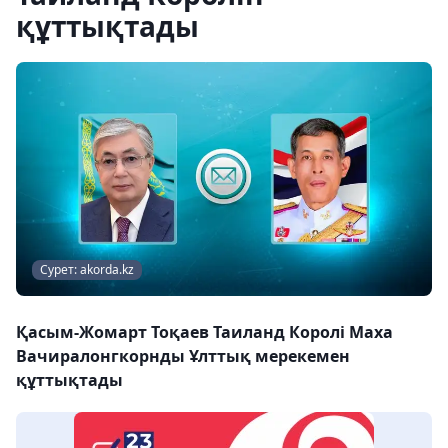
құттықтады
Сурет: akorda.kz
Қасым-Жомарт Тоқаев Таиланд Королі Маха
Вачиралонгкорнды Ұлттық мерекемен
құттықтады