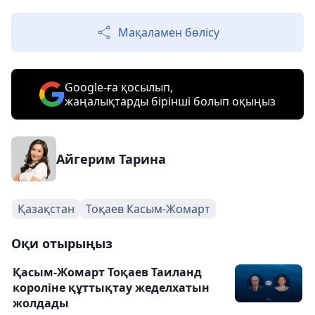
Мақаламен бөлісу
Google-ға қосылып,
жаңалықтарды бірінші болып оқыңыз
Айгерим Тарина
Қазақстан
Тоқаев Касым-Жомарт
Оқи отырыңыз
Қасым-Жомарт Тоқаев Таиланд
короліне құттықтау жеделхатын
жолдады