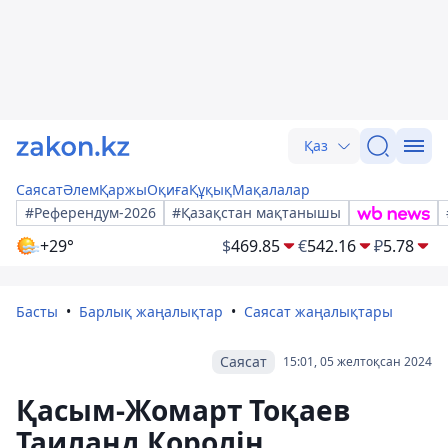
Қаз
Саясат
Әлем
Қаржы
Оқиға
Құқық
Мақалалар
#Референдум-2026
#Қазақстан мақтанышы
+29°
$
469.85
€
542.16
₽
5.78
Басты
Барлық жаңалықтар
Саясат жаңалықтары
Саясат
15:01, 05 желтоқсан 2024
Қасым-Жомарт Тоқаев
Таиланд Королін