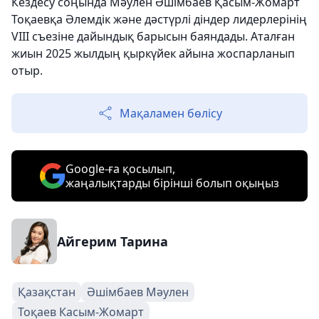
Кездесу соңында Мәулен Әшімбаев Қасым-Жомарт
Тоқаевқа Әлемдік және дәстүрлі діндер лидерлерінің
VIII съезіне дайындық барысын баяндады. Аталған
жиын 2025 жылдың қыркүйек айына жоспарланып
отыр.
Мақаламен бөлісу
Google-ға қосылып,
жаңалықтарды бірінші болып оқыңыз
Айгерим Тарина
Қазақстан
Әшімбаев Мәулен
Тоқаев Касым-Жомарт