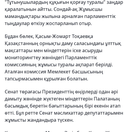
"Тұтынушылардың құқығын қорғау туралы" заңдар
қаралатынын айтты. Сондай-ақ Жұмысшы
мамандықтары жылына арналған парламенттік
тыңдаулар өткізу жоспарланып отыр.
Бұдан бөлек, Қасым-Жомарт Тоқаевқа
Қазақстанның орнықты даму саласындағы ұлттық
мақсаттары мен міндеттерін іске асыруды
мониторингтеу жөніндегі Парламенттік
комиссияның жұмысы туралы ақпарат берілді.
Аталған комиссия Мемлекет басшысының
тапсырмасымен құрылған болатын.
Сенат төрағасы Президенттің өңірлерді одан әрі
дамыту жөнінде жүктеген міндеттерін Палатаның
басымдық беретін бағыттарының бірі екенін атап
өтті. Бұл ретте Сенат мәслихаттар депутаттарымен
жұмысты жандандыра түскен.