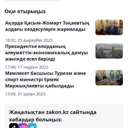
Оқи отырыңыз
Ақорда Қасым-Жомарт Тоқаевтың
алдағы кездесулерін жариялады
16:02, 25 қыркүйек 2025
Президентке елорданың
әлеуметтік-экономикалық дамуы
жөнінде есеп берілді
17:46, 17 наурыз 2022
Мемлекет басшысы Туризм және
спорт министрі Ермек
Маржықпаевты қабылдады
13:09, 31 қазан 2023
Жаңалықтан zakon.kz сайтында
хабардар болыңыз: