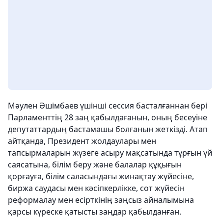
Мәулен Әшімбаев үшінші сессия басталғаннан бері
Парламенттің 28 заң қабылдағанын, оның бесеуіне
депутаттардың бастамашы болғанын жеткізді. Атап
айтқанда, Президент жолдаулары мен
тапсырмаларын жүзеге асыру мақсатында тұрғын үй
саясатына, білім беру және балалар құқығын
қорғауға, білім саласындағы жинақтау жүйесіне,
биржа саудасы мен кәсіпкерлікке, сот жүйесін
реформалау мен есірткінің заңсыз айналымына
қарсы күреске қатысты заңдар қабылданған.