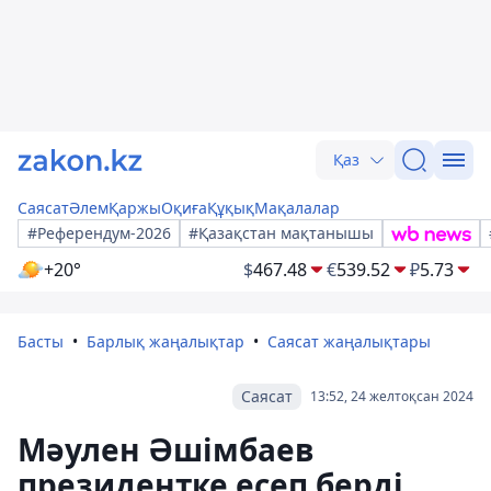
Қаз
Саясат
Әлем
Қаржы
Оқиға
Құқық
Мақалалар
#Референдум-2026
#Қазақстан мақтанышы
+20°
$
467.48
€
539.52
₽
5.73
Басты
Барлық жаңалықтар
Саясат жаңалықтары
Саясат
13:52, 24 желтоқсан 2024
Мәулен Әшімбаев
президентке есеп берді