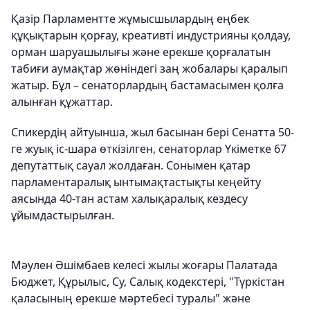
Қазір Парламентте жұмысшылардың еңбек
құқықтарын қорғау, креативті индустрияны қолдау,
орман шаруашылығы және ерекше қорғалатын
табиғи аумақтар жөніндегі заң жобалары қаралып
жатыр. Бұл – сенаторлардың бастамасымен қолға
алынған құжаттар.
Спикердің айтуынша, жыл басынан бері Сенатта 50-
ге жуық іс-шара өткізілген, сенаторлар Үкіметке 67
депутаттық сауал жолдаған. Сонымен қатар
парламентаралық ынтымақтастықты кеңейту
аясында 40-тан астам халықаралық кездесу
ұйымдастырылған.
Мәулен Әшімбаев келесі жылы жоғары Палатада
Бюджет, Құрылыс, Су, Салық кодекстері, "Түркістан
қаласының ерекше мәртебесі туралы" және