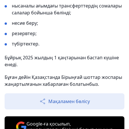
нысаналы ағымдағы трансферттердің сомалары
салалар бойынша бөлінді;
несие беру;
резервтер;
түбіртектер.
Бұйрық 2025 жылдың 1 қаңтарынан бастап күшіне
енеді.
Бұған дейін Қазақстанда Бірыңғай шоттар жоспары
жаңартылғанын хабарлаған болатынбыз.
Мақаламен бөлісу
Google-ға қосылып,