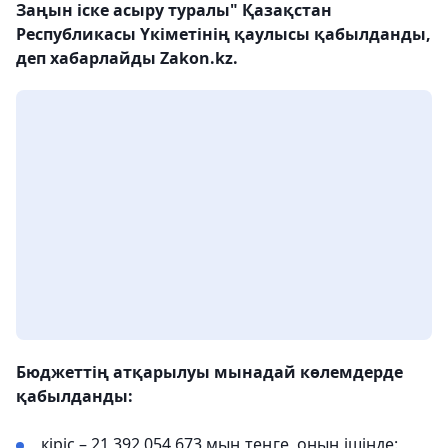
Заңын іске асыру туралы" Қазақстан
Республикасы Үкіметінің қаулысы қабылданды,
деп хабарлайды Zakon.kz.
Бюджеттің атқарылуы мынадай көлемдерде
қабылданды:
кіріс – 21 392 054 673 мың теңге, оның ішінде: