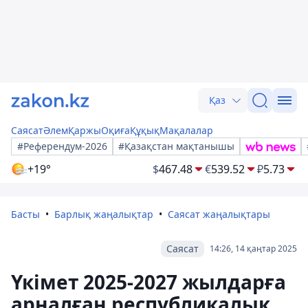
Қаз
Саясат
Әлем
Қаржы
Оқиға
Құқық
Мақалалар
#Референдум-2026
#Қазақстан мақтанышы
+19°
$
467.48
€
539.52
₽
5.73
Басты
Барлық жаңалықтар
Саясат жаңалықтары
Саясат
14:26, 14 қаңтар 2025
Үкімет 2025-2027 жылдарға
арналған республикалық