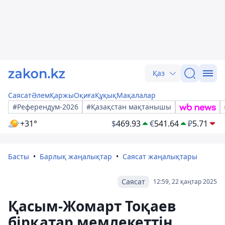
Қаз
Саясат
Әлем
Қаржы
Оқиға
Құқық
Мақалалар
#Референдум-2026
#Қазақстан мақтанышы
+31°
$
469.93
€
541.64
₽
5.71
Басты
Барлық жаңалықтар
Саясат жаңалықтары
Саясат
12:59, 22 қаңтар 2025
Қасым-Жомарт Тоқаев
бірқатар мемлекеттің