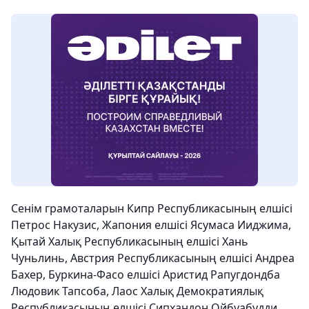
Сенім грамоталарын Кипр Республикасының елшісі
Петрос Накузис, Жапония елшісі Ясумаса Ииджима,
Қытай Халық Республикасының елшісі Хань
Чуньлинь, Австрия Республикасының елшісі Андреа
Бахер, Буркина-Фасо елшісі Аристид Рапугдондба
Людовик Тапсоба, Лаос Халық Демократиялық
Республикасының елшісі Сипхандон Ойбуабудди,