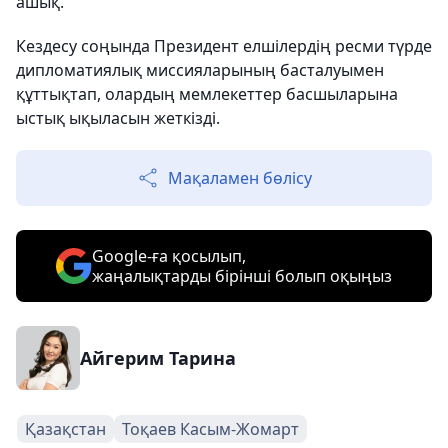
ашық.
Кездесу соңында Президент елшілердің ресми түрде
дипломатиялық миссияларының басталуымен
құттықтап, олардың мемлекеттер басшыларына
ыстық ықыласын жеткізді.
Мақаламен бөлісу
Google-ға қосылып,
жаңалықтарды бірінші болып оқыңыз
Айгерим Тарина
Қазақстан
Тоқаев Касым-Жомарт