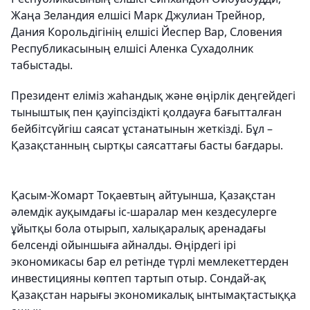
Жаңа Зеландия елшісі Марк Джулиан Трейнор,
Дания Корольдігінің елшісі Йеспер Вар, Словения
Республикасының елшісі Аленка Сухадолник
табыстады.
Президент еліміз жаһандық және өңірлік деңгейдегі
тыныштық пен қауіпсіздікті қолдауға бағытталған
бейбітсүйгіш саясат ұстанатынын жеткізді. Бұл –
Қазақстанның сыртқы саясаттағы басты бағдары.
Қасым-Жомарт Тоқаевтың айтуынша, Қазақстан
әлемдік ауқымдағы іс-шаралар мен кездесулерге
ұйытқы бола отырып, халықаралық аренадағы
белсенді ойыншыға айналды. Өңірдегі ірі
экономикасы бар ел ретінде түрлі мемлекеттерден
инвестицияны көптеп тартып отыр. Сондай-ақ
Қазақстан нарығы экономикалық ынтымақтастыққа