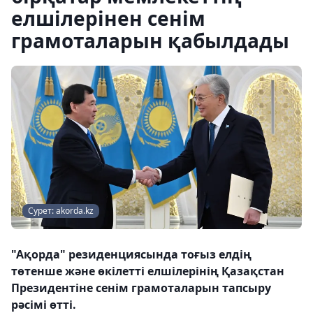
елшілерінен сенім
грамоталарын қабылдады
Сурет: akorda.kz
"Ақорда" резиденциясында тоғыз елдің
төтенше және өкілетті елшілерінің Қазақстан
Президентіне сенім грамоталарын тапсыру
рәсімі өтті.