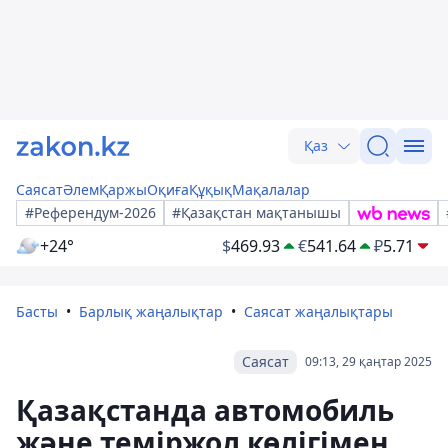
Қаз
Саясат
Әлем
Қаржы
Оқиға
Құқық
Мақалалар
#Референдум-2026
#Қазақстан мақтанышы
+24°
$
469.93
€
541.64
₽
5.71
Басты
Барлық жаңалықтар
Саясат жаңалықтары
Саясат
09:13, 29 қаңтар 2025
Қазақстанда автомобиль
және теміржол көлігімен