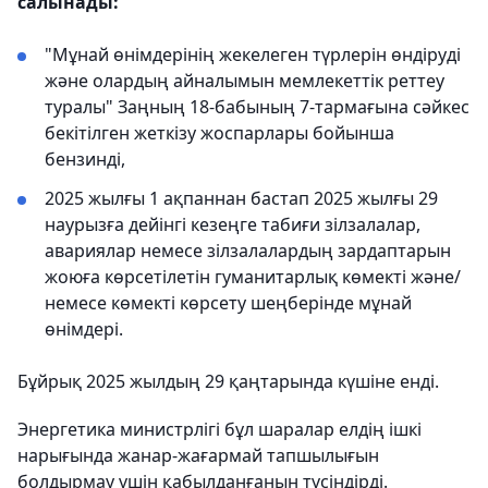
салынады:
"Мұнай өнімдерінің жекелеген түрлерін өндіруді
және олардың айналымын мемлекеттік реттеу
туралы" Заңның 18-бабының 7-тармағына сәйкес
бекітілген жеткізу жоспарлары бойынша
бензинді,
2025 жылғы 1 ақпаннан бастап 2025 жылғы 29
наурызға дейінгі кезеңге табиғи зілзалалар,
авариялар немесе зілзалалардың зардаптарын
жоюға көрсетілетін гуманитарлық көмекті және/
немесе көмекті көрсету шеңберінде мұнай
өнімдері.
Бұйрық 2025 жылдың 29 қаңтарында күшіне енді.
Энергетика министрлігі бұл шаралар елдің ішкі
нарығында жанар-жағармай тапшылығын
болдырмау үшін қабылданғанын түсіндірді.