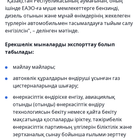
"Қазақстан Республикасының аумағынан, оның
ішінде ЕАЭО-ға мүше мемлекеттерге бензинді,
дизель отынын және мұнай өнімдерінің жекелеген
түрлерін автомобильмен тасымалдауға тыйым салу
енгізілсін", – делінген мәтінде.
Ерекшелік мыналарды экспорттау болып
табылады:
майлау майлары;
автокөлік құралдарын өндіруші ұсынған газ
цистерналарында шығару;
өнеркәсіптік өндіріске енгізу, авиациялық
отынды (отынды) өнеркәсіптік өндіру
технологиясын бекіту немесе қайта бекіту
мақсатында қоспаларды іріктеу, тәжірибелік
өнеркәсіптік партияның үлгілерін біліктілік және
зертханалық сынау бойынша ғылыми-зерттеу