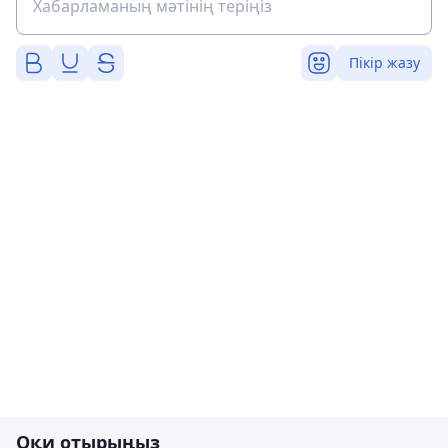
Пікір жазу
Оқи отырыңыз