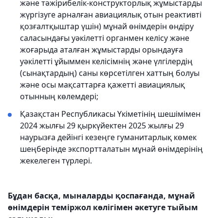
және тәжірибелік-конструкторлық жұмыстарды
жүргізуге арналған авиациялық отын реактивті
қозғалтқыштар үшін) мұнай өнімдерін өндіру
саласындағы уәкілетті органмен келісу және
жоғарыда аталған жұмыстарды орындауға
уәкілетті ұйыммен келісімнің және үлгілердің
(сынақтардың) саны көрсетілген хаттың болуы
және осы мақсаттарға қажетті авиациялық
отынның көлемдері;
Қазақстан Республикасы Үкіметінің шешімімен
2024 жылғы 29 қыркүйектен 2025 жылғы 29
наурызға дейінгі кезеңге гуманитарлық көмек
шеңберінде экспортталатын мұнай өнімдерінің
жекелеген түрлері.
Бұдан басқа, мыналарды қоспағанда, мұнай
өнімдерін теміржол көлігімен әкетуге тыйым