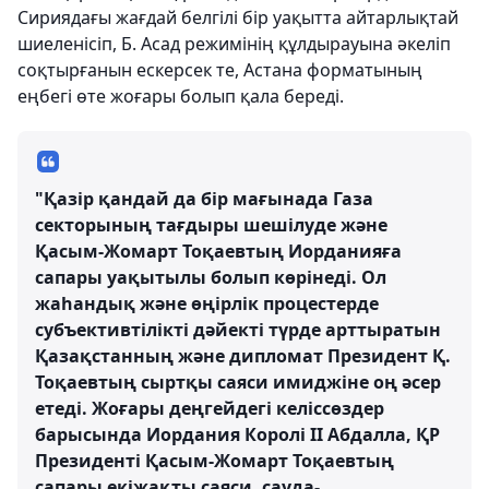
Сириядағы жағдай белгілі бір уақытта айтарлықтай
шиеленісіп, Б. Асад режимінің құлдырауына әкеліп
соқтырғанын ескерсек те, Астана форматының
еңбегі өте жоғары болып қала береді.
"Қазір қандай да бір мағынада Газа
секторының тағдыры шешілуде және
Қасым-Жомарт Тоқаевтың Иорданияға
сапары уақытылы болып көрінеді. Ол
жаһандық және өңірлік процестерде
субъективтілікті дәйекті түрде арттыратын
Қазақстанның және дипломат Президент Қ.
Тоқаевтың сыртқы саяси имиджіне оң әсер
етеді. Жоғары деңгейдегі келіссөздер
барысында Иордания Королі II Абдалла, ҚР
Президенті Қасым-Жомарт Тоқаевтың
сапары екіжақты саяси, сауда-