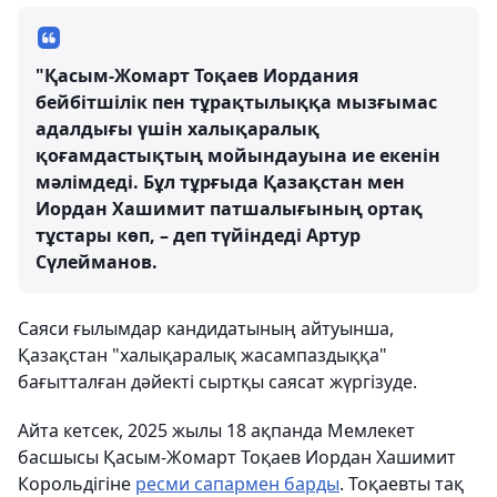
"Қасым-Жомарт Тоқаев Иордания
бейбітшілік пен тұрақтылыққа мызғымас
адалдығы үшін халықаралық
қоғамдастықтың мойындауына ие екенін
мәлімдеді. Бұл тұрғыда Қазақстан мен
Иордан Хашимит патшалығының ортақ
тұстары көп, – деп түйіндеді Артур
Сүлейманов.
Саяси ғылымдар кандидатының айтуынша,
Қазақстан "халықаралық жасампаздыққа"
бағытталған дәйекті сыртқы саясат жүргізуде.
Айта кетсек, 2025 жылы 18 ақпанда Мемлекет
басшысы Қасым-Жомарт Тоқаев Иордан Хашимит
Корольдігіне
ресми сапармен барды
. Тоқаевты тақ