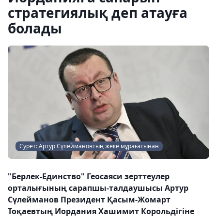
стратегиялық деп атауға
болады
Сурет: Артур Сүлеймановтың жеке мұрағатынан
"Берлек-Единство" Геосаяси зерттеулер
орталығының сарапшы-талдаушысы Артур
Сүлейманов Президент Қасым-Жомарт
Тоқаевтың Иордания Хашимит Корольдігіне