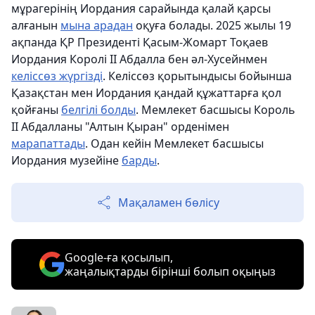
мұрагерінің Иордания сарайында қалай қарсы
алғанын
мына арадан
оқуға болады. 2025 жылы 19
ақпанда ҚР Президенті Қасым-Жомарт Тоқаев
Иордания Королі II Абдалла бен әл-Хусейнмен
келіссөз жүргізді
. Келіссөз қорытындысы бойынша
Қазақстан мен Иордания қандай құжаттарға қол
қойғаны
белгілі болды
. Мемлекет басшысы Король
II Абдалланы "Алтын Қыран" орденімен
марапаттады
. Одан кейін Мемлекет басшысы
Иордания музейіне
барды
.
Мақаламен бөлісу
Google-ға қосылып,
жаңалықтарды бірінші болып оқыңыз