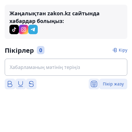
Жаңалықтан zakon.kz сайтында
хабардар болыңыз:
Пікірлер
0
Кіру
Пікір жазу