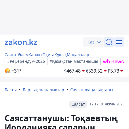
Қаз
Саясат
Әлем
Қаржы
Оқиға
Құқық
Мақалалар
#Референдум-2026
#Қазақстан мақтанышы
+31°
$
467.48
€
539.52
₽
5.73
Басты
Барлық жаңалықтар
Саясат жаңалықтары
Саясат
12:12, 20 ақпан 2025
Саясаттанушы: Тоқаевтың
Иорданияға сапарын