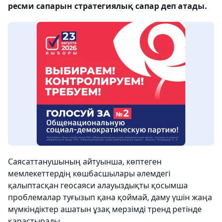
ресми сапарын стратегиялық сапар деп атады.
Саясаттанушының айтуынша, көптеген
мемлекеттердің көшбасшылары әлемдегі
қалыптасқан геосаяси алауыздықты қосымша
проблемалар туғызып қана қоймай, даму үшін жаңа
мүмкіндіктер ашатын ұзақ мерзімді тренд ретінде
қарастырады.