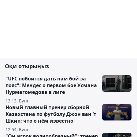
Оқи отырыңыз
"UFC побоится дать нам бой за
пояс": Мендес о первом бое Усмана
Нурмагомедова в лиге
13:13, Бүгін
Новый главный тренер сборной
Казахстана по футболу Джон ван ’т
Шкип: что о нём известно
12:54, Бүгін
"Он игрок волнообразный": тренер