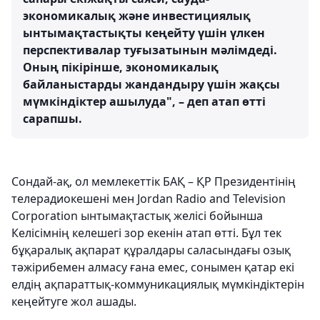
экономикалық және инвестициялық
ынтымақтастықты кеңейту үшін үлкен
перспективалар туғызатынын мәлімдеді.
Оның пікірінше, экономикалық
байланыстарды жандандыру үшін жақсы
мүмкіндіктер ашылуда", – деп атап өтті
сарапшы.
Сондай-ақ, ол мемлекеттік БАҚ – ҚР Президентінің
телерадиокешені мен Jordan Radio and Television
Corporation ынтымақтастық желісі бойынша
Келісімнің келешегі зор екенін атап өтті. Бұл тек
бұқаралық ақпарат құралдары саласындағы озық
тәжірибемен алмасу ғана емес, сонымен қатар екі
елдің ақпараттық-коммуникациялық мүмкіндіктерін
кеңейтуге жол ашады.