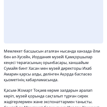
Мемлекет басшысын аталған нысанда ханзада Әли
бен әл-Хусейн, Иордания музейі Қамқоршылар
кеңесі төрағасының орынбасары, ханшайым
Сумайя бинт Хасан мен музей директоры Ихаб
Амарин қарсы алды, делінген Ақорда баспасөз
қызметінің хабарламасында.
Қасым-Жомарт Тоқаев көрме залдарын аралап
көріп, музей қорында сақталып тұрған сирек
жәдігерлермен және экспонаттармен танысты.