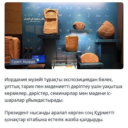
Сурет: Ақорда
Иордания музейі тұрақты экспозициядан бөлек,
ұлттық тарих пен мәдениетті дәріптеу үшін уақытша
көрмелер, дәрістер, семинарлар мен мәдени іс-
шаралар ұйымдастырады.
Президент нысанды аралап көрген соң Құрметті
қонақтар кітабына естелік жазба қалдырды.