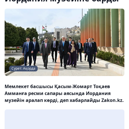
Сурет: Ақорда
Мемлекет басшысы Қасым-Жомарт Тоқаев
Амманға ресми сапары аясында Иордания
музейін аралап көрді, деп хабарлайды Zakon.kz.