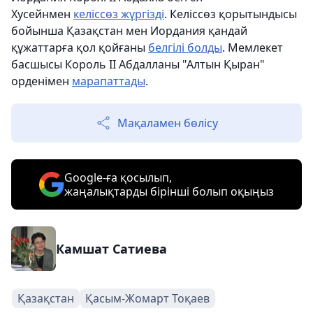
Хусейнмен
келіссөз жүргізді
. Келіссөз қорытындысы
бойынша Қазақстан мен Иордания қандай
құжаттарға қол қойғаны
белгілі болды
. Мемлекет
басшысы Король II Абдалланы "Алтын Қыран"
орденімен
марапаттады
.
Мақаламен бөлісу
Google-ға қосылып,
жаңалықтарды бірінші болып оқыңыз
Камшат Сатиева
Қазақстан
Қасым-Жомарт Тоқаев