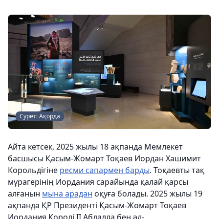
Сурет: Ақорда
Айта кетсек, 2025 жылы 18 ақпанда Мемлекет
басшысы Қасым-Жомарт Тоқаев Иордан Хашимит
Корольдігіне
ресми сапармен барды
. Тоқаевты тақ
мұрагерінің Иордания сарайында қалай қарсы
алғанын
мына арадан
оқуға болады. 2025 жылы 19
ақпанда ҚР Президенті Қасым-Жомарт Тоқаев
Иордания Королі II Абдалла бен әл-