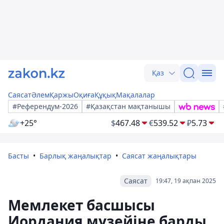
Қаз
Саясат
Әлем
Қаржы
Оқиға
Құқық
Мақалалар
#Референдум-2026
#Қазақстан мақтанышы
+25°
$
467.48
€
539.52
₽
5.73
Басты
Барлық жаңалықтар
Саясат жаңалықтары
Саясат
19:47, 19 ақпан 2025
Мемлекет басшысы
Иордания музейіне барды