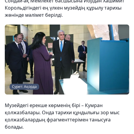
Сондай-ақ Мемлекет басшысына Иордан Хашимит
Корольдігіндегі ең үлкен музейдің құрылу тарихы
жөнінде мәлімет берілді.
Сурет: Ақорда
Музейдегі ерекше көрменің бірі – Кумран
қолжазбалары. Онда тарихи құндылығы зор мыс
қолжазбалардың фрагменттерімен танысуға
болады.