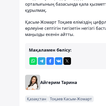
орталығының базасында қала қызметте
құрылмақ.
Қасым-Жомарт Тоқаев еліміздің циф
өрлеуіне септігін тигізетін негізгі 
маңызды екенін айтты.
Мақаламен бөлісу:
Айгерим Тарина
Қазақстан
Тоқаев Касым-Жомарт