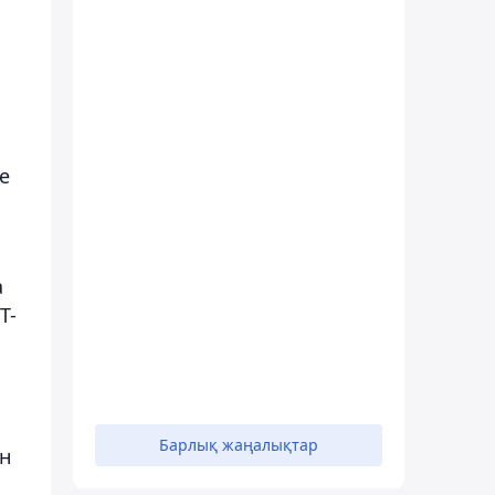
е
а
T-
Барлық жаңалықтар
н