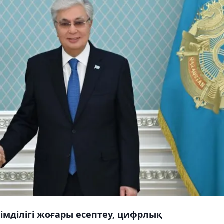
імділігі жоғары есептеу, цифрлық