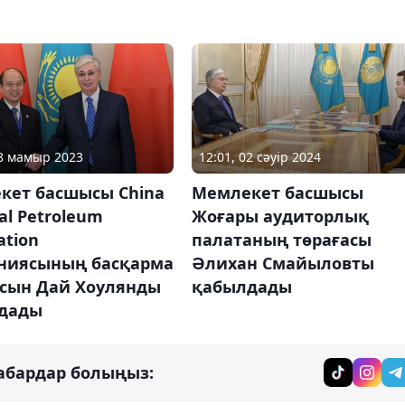
18 мамыр 2023
12:01, 02 сәуір 2024
кет басшысы China
Мемлекет басшысы
al Petroleum
Жоғары аудиторлық
ation
палатаның төрағасы
ниясының басқарма
Әлихан Смайыловты
асын Дай Хоулянды
қабылдады
дады
абардар болыңыз: