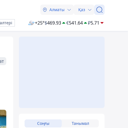
Алматы
Қаз
+25°
$
469.93
€
541.64
₽
5.71
алтері
ат
Соңғы
Танымал