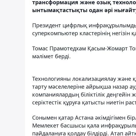
трансформация және озық техноло
ынтымақтастықты одан әрі нығайт
Президент цифрлық инфрақұрылымды 
суперкомпьютер кластерінің негізін қ
Томас Прамотедхам Қасым-Жомарт То
мәлімет берді.
Технологияны локализациялау және қ
тарту мәселелеріне айрықша назар ауд
компаниялардың біліктілік деңгейін 
серіктестік құруға қатысты ниетін ра
Сонымен қатар Астана әкімдігімен бі
Мемлекет басшысы қала инфрақұрылы
пайдалануға қолдау білдірді. Атап ай