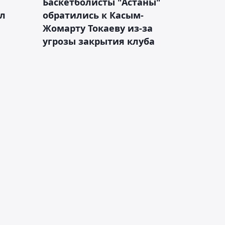
ч
Баскетболисты "Астаны"
л
обратились к Касым-
Жомарту Токаеву из-за
угрозы закрытия клуба