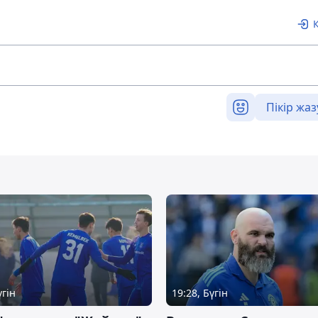
Пікір жаз
үгін
19:28, Бүгін