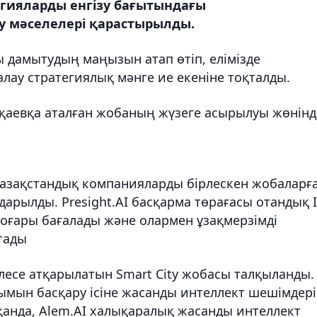
гияларды енгізу бағытындағы
у мәселелері қарастырылды.
дамытудың маңызын атап өтіп, елімізде
алау стратегиялық мәнге ие екеніне тоқталды.
қаевқа аталған жобаның жүзеге асырылуы жөнінд
азақстандық компанияларды бірлескен жобаларғ
арылды. Presight.AI басқарма төрағасы отандық I
жоғары бағалады және олармен ұзақмерзімді
стады
рлесе атқарылатын Smart City жобасы талқыланды.
мын басқару ісіне жасанды интеллект шешімдері
тқанда, Alem.AI халықаралық жасанды интеллект