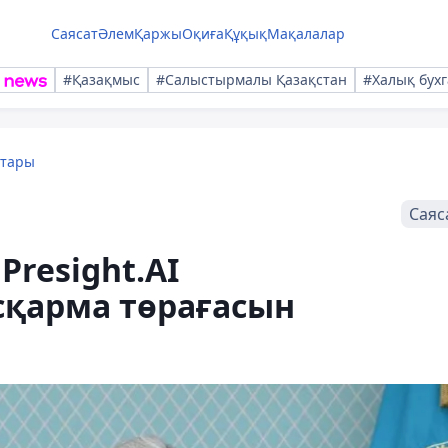
Саясат
Әлем
Қаржы
Оқиға
Құқық
Мақалалар
#Қазақмыс
#Салыстырмалы Қазақстан
#Халық бухг
қтары
Саяс
resight.AI
қарма төрағасын