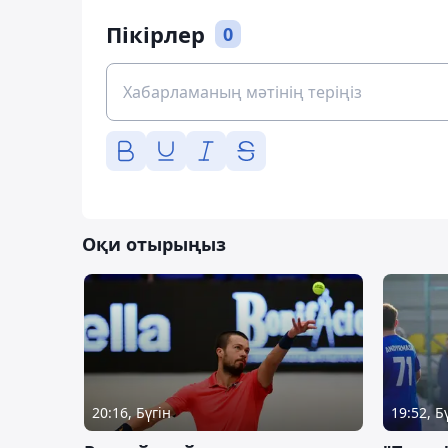
Пікірлер
0
Оқи отырыңыз
20:16, Бүгін
19:52, Б