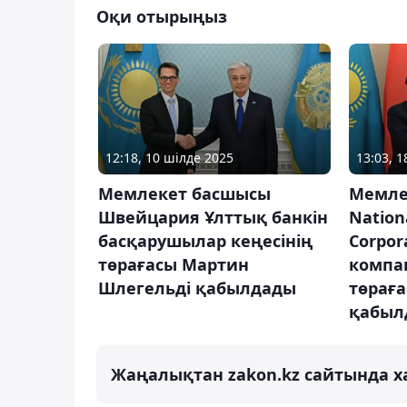
Оқи отырыңыз
12:18, 10 шілде 2025
13:03, 
Мемлекет басшысы
Мемле
Швейцария Ұлттық банкін
Nation
басқарушылар кеңесінің
Corpor
төрағасы Мартин
компа
Шлегельді қабылдады
төрағ
қабыл
Жаңалықтан zakon.kz сайтында х