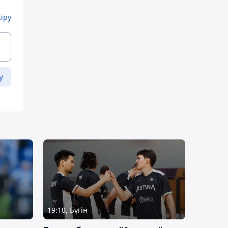
Кіру
у
19:10, Бүгін