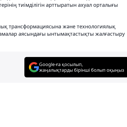
рінің тиімділігін арттыратын ахуал орталығы
рлық трансформациясына және технологиялық
бастамалар аясындағы ынтымақтастықты жалғастыру
Google-ға қосылып,
жаңалықтарды бірінші болып оқыңыз