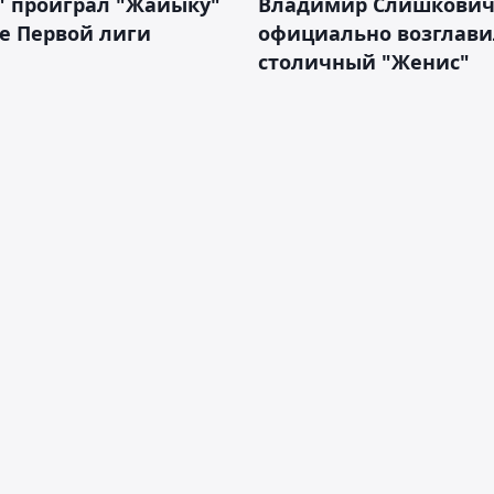
" проиграл "Жайыку"
Владимир Слишкови
е Первой лиги
официально возглави
столичный "Женис"