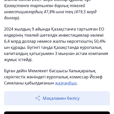
Қазақстанға тартылған барлық тікелей
инвестициялардың 47,8%-ына тең (419,5 млрд
доллар).
2024 жылдың 9 айында Қазақстанға тартылған ЕО
елдерінің тікелей шетелдік инвестициялар көлемі
6,4 млрд доллар немесе жалпы көрсеткіштің 50,4%-
ын құрады. Бүгінгі таңда Қазақстанда еуропалық
капиталдың қатысуымен 3 мыңнан астам компания
жұмыс істейді.
Бұған дейін Мемлекет басшысы Халықаралық
серіктестік жөніндегі еуропалық комиссар Йозеф
Сикеланы қабылдағанын
жазғанбыз
.
Мақаламен бөлісу