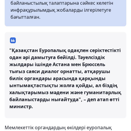
байланыстылық талаптарына сәйкес келетін
инфрақұрылымдық жобаларды ілгерілетуге
бағытталған.
"Қазақстан Еуропалық одақпен серіктестікті
одан әрі дамытуға бейілді. Тәуелсіздік
жылдары ішінде Астана мен Брюссель
тығыз саяси диалог орнатты, атқарушы
билік органдары арасында қарқынды
ынтымақтастықты жолға қойды, ал біздің
халықтарымыз мәдени және гуманитарлық
байланыстарды нығайтуда", – деп атап өтті
министр.
Мемлекеттік органдардың өкілдері еуропалық