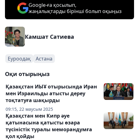
Google-ға қосылып,
жаңалықтарды бірінші болып оқыңыз
Камшат Сатиева
Еуроодақ
Астана
Оқи отырыңыз
Қазақстан ИЫҰ отырысында Иран
мен Израильды атысты дереу
тоқтатуға шақырды
09:15, 22 маусым 2025
Қазақстан мен Кипр әуе
қатынасына қатысты өзара
түсіністік туралы меморандумға
қол қойды