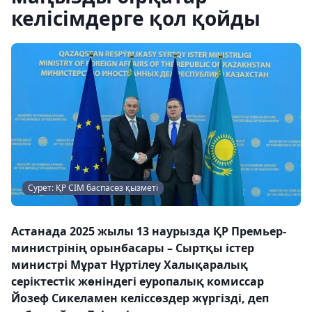
келісімдерге қол қойды
Сурет: ҚР СІМ баспасөз қызметі
Астанада 2025 жылы 13 наурызда ҚР Премьер-
министрінің орынбасары – Сыртқы істер
министрі Мұрат Нұртілеу Халықаралық
серіктестік жөніндегі еуропалық комиссар
Йозеф Сикеламен келіссөздер жүргізді, деп