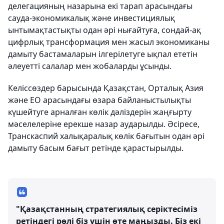
делегацияның назарына екі тарап арасындағы
сауда-экономикалық және инвестициялық
ынтымақтастықты одан әрі нығайтуға, сондай-ақ
цифрлық трансформация мен жасыл экономиканы
дамыту бастамаларын ілгерілетуге ықпал ететін
әлеуетті салалар мен жобаларды ұсынды.
Келіссөздер барысында Қазақстан, Орталық Азия
және ЕО арасындағы өзара байланыстылықты
күшейтуге арналған көлік дәліздерін жаңғырту
мәселелеріне ерекше назар аударылды. Әсіресе,
Транскаспий халықаралық көлік бағытын одан әрі
дамыту басым бағыт ретінде қарастырылды.
"Қазақстанның стратегиялық серіктесіміз
ретіндегі рөлі біз үшін өте маңызды. Біз екі