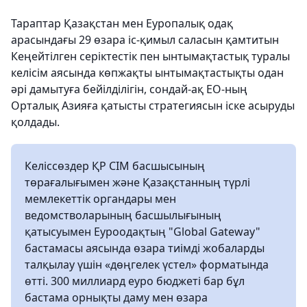
Тараптар Қазақстан мен Еуропалық одақ
арасындағы 29 өзара іс-қимыл саласын қамтитын
Кеңейтілген серіктестік пен ынтымақтастық туралы
келісім аясында көпжақты ынтымақтастықты одан
әрі дамытуға бейілділігін, сондай-ақ ЕО-ның
Орталық Азияға қатысты стратегиясын іске асыруды
қолдады.
Келіссөздер ҚР СІМ басшысының
төрағалығымен және Қазақстанның түрлі
мемлекеттік органдары мен
ведомстволарының басшылығының
қатысуымен Еуроодақтың "Global Gateway"
бастамасы аясында өзара тиімді жобаларды
талқылау үшін «дөңгелек үстел» форматында
өтті. 300 миллиард еуро бюджеті бар бұл
бастама орнықты даму мен өзара