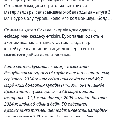
Орталық Азиядағы стратегиялық шикізат
материалдары саласындағы жобаларды дамытуға 3
млн еуро бөлу туралы келісімге қол қойылуы болды.
Сонымен қатар Сикела іскерлік қоғамдастық
өкілдерімен кездесу өткізіп, Еуропалық одақтың
экономикалық ынтымақтастықты одан әрі
кеңейтуге және инвестициялық серіктестікті
нығайтуға дайын екенін растады.
Айта кетсек, Еуропалық одақ – Қазақстан
Республикасының негізгі сауда және инвестициялық
серіктесі. 2024 жылы екіжақты сауда көлемі 49,7
млрд АҚШ долларын құрады (+16,9%), оның ішінде
Қазақстанның экспорты – 38,6 млрд доллар,
импорты – 11,1 млрд доллар. 2005 жылдан бастап
2024 жылдың 9 айына дейін ЕО елдерінен
Қазақстанға тікелей шетелдік инвестициялардың
жалпы көлемі 200,7 млрд доллар құрады, бұл