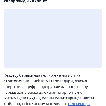
хабарлайды Zakon.kz.
Кездесу барысында көлік және логистика,
стратегиялық шикізат материалдары, жасыл
энергетика, цифрландыру, климаттың өзгеруі,
ғарыш және басқа да екіжақты әрі өңірлік
ынтымақтастықтың басым бағыттарында нақты
жобаларды іске асыру мәселелері
талқыланды
.