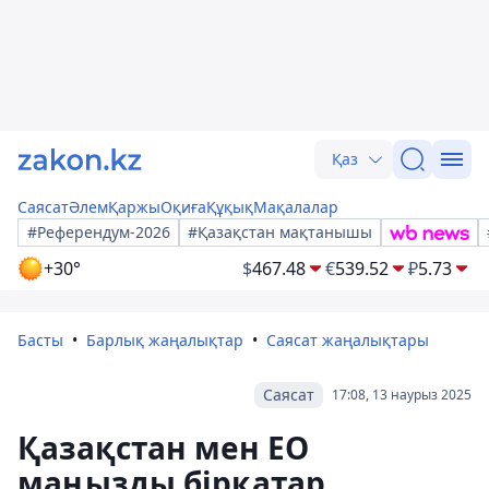
Қаз
Саясат
Әлем
Қаржы
Оқиға
Құқық
Мақалалар
#Референдум-2026
#Қазақстан мақтанышы
+30°
$
467.48
€
539.52
₽
5.73
Басты
Барлық жаңалықтар
Саясат жаңалықтары
Саясат
17:08, 13 наурыз 2025
Қазақстан мен ЕО
маңызды бірқатар