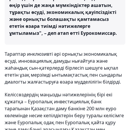
өңір үшін де жаңа мүмкіндіктер ашатын,
тұрақты өсуді, экономикалық қауіпсіздікті
және орнықты болашақты қамтамасыз
ететін өзара тиімді нәтижелерге
ұмтыламыз", – деп атап өтті Еурокомиссар.
Тараптар инклюзивті әрі орнықты экономикалық
өсуді, инновациялық дамуды нығайтуға және
жаһандық сын-қатерлерді бірлесіп шешуге ықпал
ететін ұзақ мерзімді ынтымақтастық пен сындарлы
диалогты жалғастыруға өзара мүдделілігін білдірді.
Келіссөздердің маңызды нәтижелерінің бірі екі
құжатқа – Еуропалық инвестициялық банк
тарапынан Қазақстан даму банкіне 200 млн еуро
көлемінде несие кепілдіктерін беру туралы келісімге
және Еуропалық одақ пен Еуропалық қайта құру
және даму банкі арасындағы Қазақстан мен