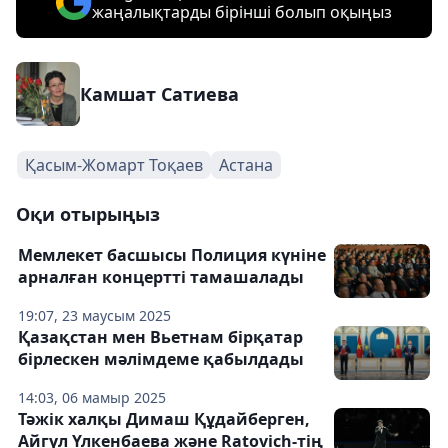
жаңалықтарды бірінші болып оқыңыз
Камшат Сатиева
Қасым-Жомарт Тоқаев
Астана
Оқи отырыңыз
Мемлекет басшысы Полиция күніне
арналған концертті тамашалады
19:07, 23 маусым 2025
Қазақстан мен Вьетнам бірқатар
бірлескен мәлімдеме қабылдады
14:03, 06 мамыр 2025
Тәжік халқы Димаш Құдайберген,
Айгүл Үлкенбаева және Ratovich-тің