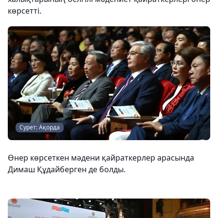
көрсетті.
Сурет: Ақорда
Өнер көрсеткен мәдени қайраткерлер арасында
Димаш Құдайберген де болды.