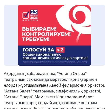
Ақорданың хабарлауынша, "Астана Опера"
театрының сахнасында мәртебелі қонақтар мен
елорда жұртшылығына Ханой филармония оркестрі,
"Астана Балет" театрының симфониялық оркестрі,
"Астана Опера" Мемлекеттік опера және балет
театрының хоры, сондай-ақ қазақ және вьетнам
халықтарының белгілі мәдениет қайраткерлері өнер