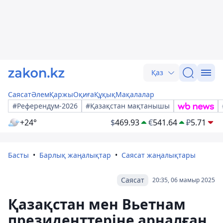
Қаз
Саясат
Әлем
Қаржы
Оқиға
Құқық
Мақалалар
#Референдум-2026
#Қазақстан мақтанышы
+24°
$
469.93
€
541.64
₽
5.71
Басты
Барлық жаңалықтар
Саясат жаңалықтары
Саясат
20:35, 06 мамыр 2025
Қазақстан мен Вьетнам
президенттеріне арналған