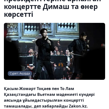
концертте Димаш та өнер
көрсетті
Сурет: Ақорда
Қасым-Жомарт Тоқаев пен То Лам
Қазақстандағы Вьетнам мәдениеті күндері
аясында ұйымдастырылған концертті
тамашалады, деп хабарлайды Zakon.kz.