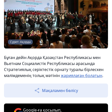
Сурет: Ақорда
Бұған дейін Ақорда Қазақстан Республикасы мен
Вьетнам Социалистік Республикасы арасында
Стратегиялық серіктестік орнату туралы бірлескен
мәлімдеменің толық мәтінін
жариялаған болатын
.
Мақаламен бөлісу
Google-ға қосылып,