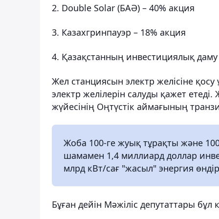
2. Double Solar (БАӘ) – 40% акция
3. Казахгринпауэр – 18% акция
4. Қазақстанның инвестициялық даму 
Жел станциясын электр желісіне қос
электр желілерін салуды қажет етеді
жүйесінің Оңтүстік аймағының транзит
Жоба 100-ге жуық тұрақты және 1
шамамен 1,4 миллиард доллар инве
млрд кВт/сағ "жасыл" энергия өндірі
Бұған дейін Мәжіліс депутаттары бұл 