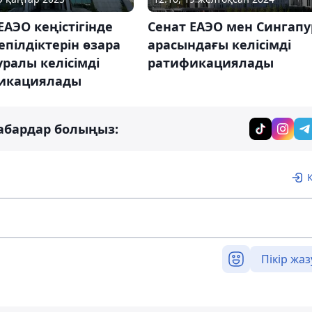
ЕАЭО кеңістігінде
Сенат ЕАЭО мен Сингапу
епілдіктерін өзара
арасындағы келісімді
уралы келісімді
ратификациялады
икациялады
абардар болыңыз:
Пікір жаз