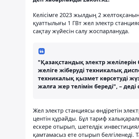
Келісімге 2023 жылдың 2 желтоқсаны
қуаттылығы 1 ГВт жел электр станция
сақтау жүйесін салу жоспарлануда.
"Қазақстандық электр желілерін
желіге жіберуді техникалық дисп
техникалық қызмет көрсетуді жү
жалға жер телімін береді", – дед
Жел электр станциясы өндіретін элек
центін құрайды. Бұл тариф халықара
ескере отырып, шетелдік инвестиция
қамтамасыз ете отырып белгіленеді. Т