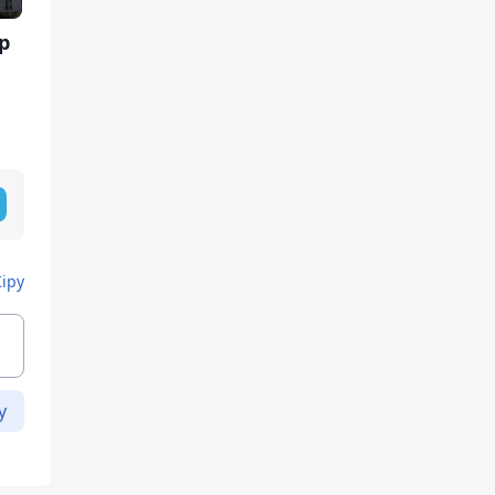
р
Кіру
у