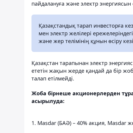
пайдалануға және электр энергиясын
Қазақстандық тарап инвесторға ке
мен электр желілері ережелеріндег
және жер телімінің құнын өсіру кезі
Қазақстан тарапынан электр энергия
ететін жақын жерде қандай да бір жо
талап етілмейді.
Жоба бірнеше акционерлерден тұ
асырылуда:
1. Masdar (БАӘ) – 40% акция, Masdar