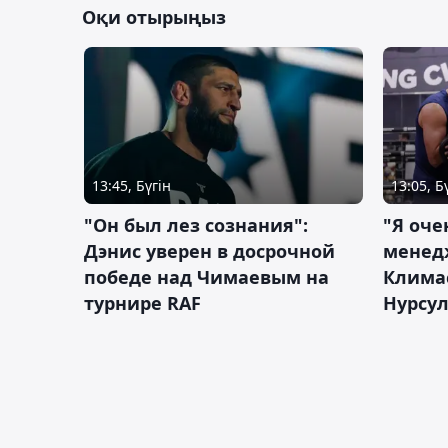
Оқи отырыңыз
13:45, Бүгін
13:05, Б
"Он был лез сознания":
"Я оче
Дэнис уверен в досрочной
менед
победе над Чимаевым на
Климас
турнире RAF
Нурсу