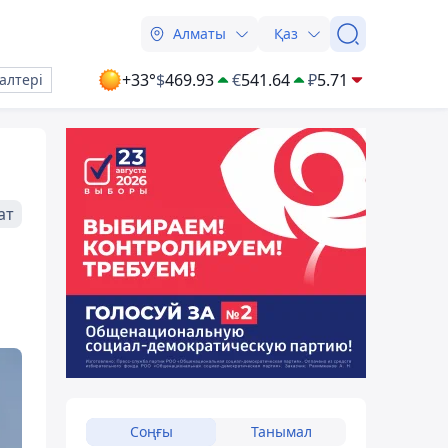
Алматы
Қаз
+33°
$
469.93
€
541.64
₽
5.71
алтері
ат
Соңғы
Танымал