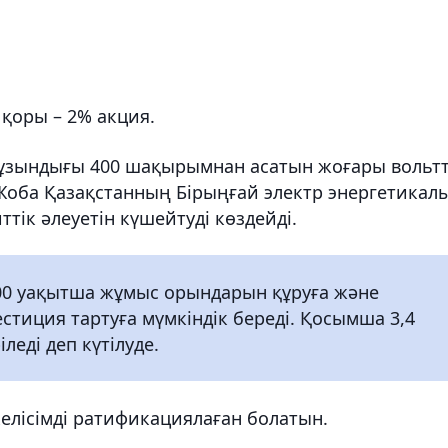
қоры – 2% акция.
у ұзындығы 400 шақырымнан асатын жоғары вольт
. Жоба Қазақстанның Бірыңғай электр энергетикал
тік әлеуетін күшейтуді көздейді.
000 уақытша жұмыс орындарын құруға және
стиция тартуға мүмкіндік береді. Қосымша 3,4
леді деп күтілуде.
келісімді ратификациялаған болатын.