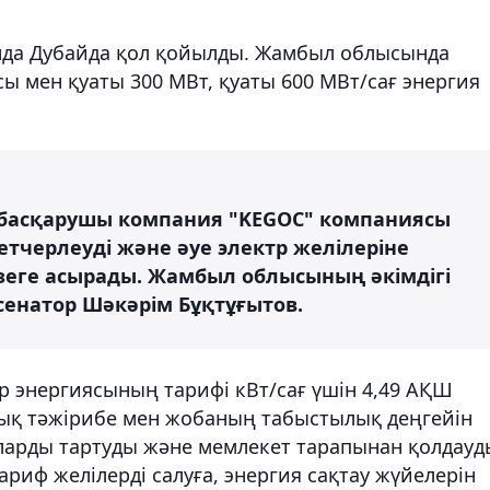
нда Дубайда қол қойылды. Жамбыл облысында
сы мен қуаты 300 МВт, қуаты 600 МВт/сағ энергия
 басқарушы компания "KEGOC" компаниясы
етчерлеуді және әуе электр желілеріне
зеге асырады. Жамбыл облысының әкімдігі
і сенатор Шәкәрім Бұқтұғытов.
тр энергиясының тарифі кВт/сағ үшін 4,49 АҚШ
лық тәжірибе мен жобаның табыстылық деңгейін
ларды тартуды және мемлекет тарапынан қолдауд
ариф желілерді салуға, энергия сақтау жүйелерін