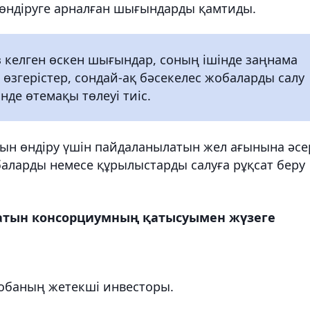
 өндіруге арналған шығындарды қамтиды.
з келген өскен шығындар, соның ішінде заңнама
і өзгерістер, сондай-ақ бәсекелес жобаларды салу
нде өтемақы төлеуі тиіс.
сын өндіру үшін пайдаланылатын жел ағынына әсе
баларды немесе құрылыстарды салуға рұқсат беру
ратын консорциумның қатысуымен жүзеге
 жобаның жетекші инвесторы.