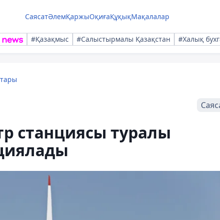
Саясат
Әлем
Қаржы
Оқиға
Құқық
Мақалалар
#Қазақмыс
#Салыстырмалы Қазақстан
#Халық бухг
қтары
Саяс
тр станциясы туралы
ациялады