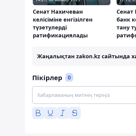
Сенат Нахичеван
Сенат 
келісіміне енгізілген
банк к
түзетулерді
тану т
ратификациялады
ратиф
Жаңалықтан zakon.kz сайтында х
Пікірлер
0