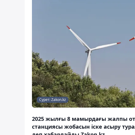
Сурет: Zakon.kz
2025 жылғы 8 мамырдағы жалпы от
станциясы жобасын іске асыру тур
деп хабарлайды Zakon.kz.