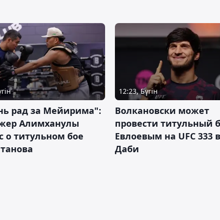
үгін
12:23, Бүгін
нь рад за Мейирима":
Волкановски может
жер Алимханулы
провести титульный б
 о титульном бое
Евлоевым на UFC 333 в
лтанова
Даби