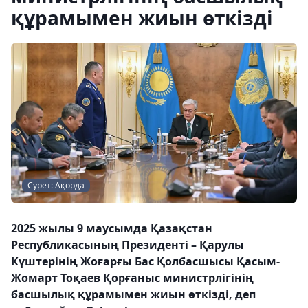
құрамымен жиын өткізді
Сурет: Ақорда
2025 жылы 9 маусымда Қазақстан
Республикасының Президенті – Қарулы
Күштерінің Жоғарғы Бас Қолбасшысы Қасым-
Жомарт Тоқаев Қорғаныс министрлігінің
басшылық құрамымен жиын өткізді, деп