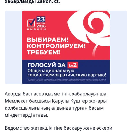
хабарлайды Zakon.kz.
Ақорда баспасөз қызметінің хабарлауынша,
Мемлекет басшысы Қарулы Күштер жоғары
қолбасшылығының алдында тұрған басым
міндеттерді атады.
Ведомство жетекшілігіне басқару және әскери