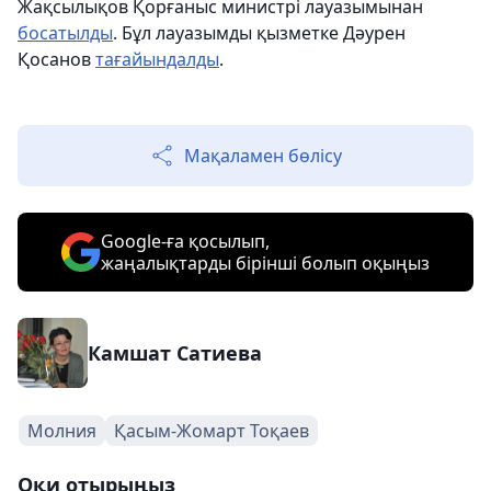
Жақсылықов Қорғаныс министрі лауазымынан
босатылды
. Бұл лауазымды қызметке Дәурен
Қосанов
тағайындалды
.
Мақаламен бөлісу
Google-ға қосылып,
жаңалықтарды бірінші болып оқыңыз
Камшат Сатиева
Молния
Қасым-Жомарт Тоқаев
Оқи отырыңыз