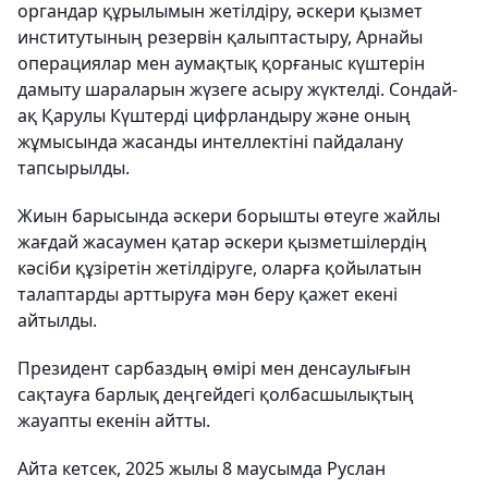
органдар құрылымын жетілдіру, әскери қызмет
институтының резервін қалыптастыру, Арнайы
операциялар мен аумақтық қорғаныс күштерін
дамыту шараларын жүзеге асыру жүктелді. Сондай-
ақ Қарулы Күштерді цифрландыру және оның
жұмысында жасанды интеллектіні пайдалану
тапсырылды.
Жиын барысында әскери борышты өтеуге жайлы
жағдай жасаумен қатар әскери қызметшілердің
кәсіби құзіретін жетілдіруге, оларға қойылатын
талаптарды арттыруға мән беру қажет екені
айтылды.
Президент сарбаздың өмірі мен денсаулығын
сақтауға барлық деңгейдегі қолбасшылықтың
жауапты екенін айтты.
Айта кетсек, 2025 жылы 8 маусымда Руслан