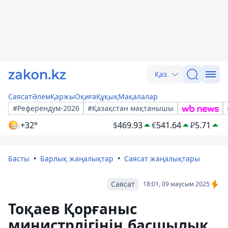
Қаз
Саясат
Әлем
Қаржы
Оқиға
Құқық
Мақалалар
#Референдум-2026
#Қазақстан мақтанышы
+32°
$
469.93
€
541.64
₽
5.71
Басты
Барлық жаңалықтар
Саясат жаңалықтары
Саясат
18:01, 09 маусым 2025
Тоқаев Қорғаныс
министрлігінің басшылық