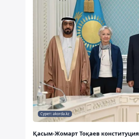
Сурет: akorda.kz
Қасым-Жомарт Тоқаев конституциял