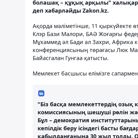
болашақ – құқық арқылы" халықа
деп хабарлайды Zakon.kz.
Ақорда мәліметінше, 11 қыркүйекте 
Клэр Бази Малори, БАӘ Жоғарғы фед
Мұхаммед әл Бади әл Захри, Африка
конференциясының төрағасы Люк Мал
Байасгалан Гунгаа қатысты.
Мемлекет басшысы елімізге сапармен 
"Біз басқа мемлекеттердің озық 
комиссиясының шешуші рөлін жән
Бұл – демократия институттары
кепілдік беру ісіндегі басты ба
қабылданғанына 30 жыл толды. О