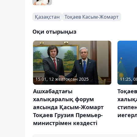
Қазақстан
Тоқаев Касым-Жомарт
Оқи отырыңыз
15:01, 12 желтоқсан 2025
11:25, 
Ашхабадтағы
Тоқае
халықаралық форум
халық
аясында Қасым-Жомарт
стипе
Тоқаев Грузия Премьер-
иегерл
министрімен кездесті