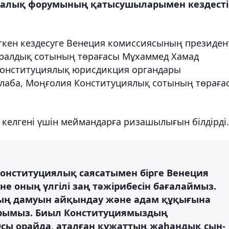
ралық форумының қатысушыларымен кездесті
өткен кездесуге Венеция комиссиясының президен
ералдық сотының төрағасы Мұхаммед Хамад
 конституциялық юрисдикция органдары
аба, Моңғолия Конституциялық сотының төраға
келгені үшін меймандарға ризашылығын білдірді.
конституциялық саясатымен бірге Венеция
е оның үлгілі заң тәжірибесін бағалаймыз.
ның дамуын айқындау және адам құқығына
ғдарымыз. Биыл Конституциямыздың
сы орайда, аталған құжаттың жаһандық сын-