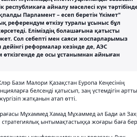
к республикаға айналу мәселесі күн тәртібінд
қпалды Парламент – есеп беретін Үкімет"
қ референдум өткізу туралы ұсыныс бұл
рсетеді. Еліміздің болашағына қатысты
жет. Сол себепті мен саяси жоспарларымыз
 дейінгі реформалар кезінде де, АЭС
 өткізгенде де осы ұстанымнан айныған
лэр Бази Малори Қазақстан Еуропа Кеңесінің
енцияларға белсенді қатысып, заң үстемдігін артт
үргізіп жатқанын атап өтті.
рағасы Мұхаммед Хамад Мұхаммед әл Бади әл За
 стратегиялық ынтымақтастыққа жоғары баға бер
 органдары конференциясының төрағасы Люк