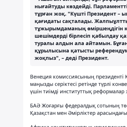
нығайтуды көздейді. Парламентті
тұрған жоқ. "Күшті Президент – ы
қағидаты сақталады. Жалпыұлтты
тұжырымдаманың өміршеңдігін кө
шешімдерді бірлесіп қабылдау қа
туралы алдын ала айтамын. Бұған
құрылысына қатысты референдум
жоқпыз", – деді Президент.
Венеция комиссиясының президенті К
маңызды серіктесі ретінде түрлі конв
үшін тиімді институттық реформалар ж
БАӘ Жоғарғы федералдық сотының тө
Қазақстан мен Әмірліктер арасындағы
Африка конституциялық юрисдикция