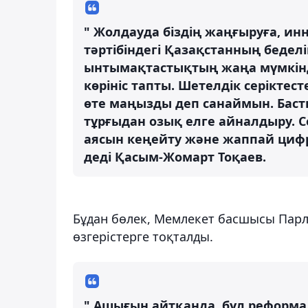
" Жолдауда біздің жаңғыруға, ин
тәртібіндегі Қазақстанның бедел
ынтымақтастықтың жаңа мүмкінд
көрініс тапты. Шетелдік серіктес
өте маңызды деп санаймын. Баст
тұрғыдан озық елге айналдыру. 
аясын кеңейту және жаппай цифр
деді Қасым-Жомарт Тоқаев.
Бұдан бөлек, Мемлекет басшысы Парл
өзгерістерге тоқталды.
" Ашығын айтқанда, бұл реформа