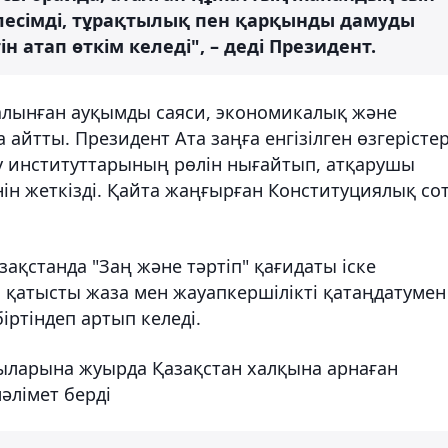
йлесімді, тұрақтылық пен қарқынды дамуды
н атап өткім келеді", – деді Президент.
 алынған ауқымды саяси, экономикалық және
йтты. Президент Ата заңға енгізілген өзгерісте
ау институттарының рөлін нығайтып, атқарушы
нін жеткізді. Қайта жаңғырған Конституциялық со
қстанда "Заң және тәртіп" қағидаты іске
қатысты жаза мен жауапкершілікті қатаңдатумен
іртіндеп артып келеді.
ларына жуырда Қазақстан халқына арнаған
лімет берді