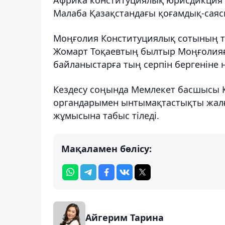
Малаба Қазақстандағы қоғамдық-саяси 
Моңғолия Конституциялық сотының тө
Жомарт Тоқаевтың былтыр Моңғолияға
байланыстарға тың серпін бергеніне 
Кездесу соңында Мемлекет басшысы Қ
органдарымен ынтымақтастықты жалға
жұмысына табыс тіледі.
Мақаламен бөлісу:
Айгерим Тарина