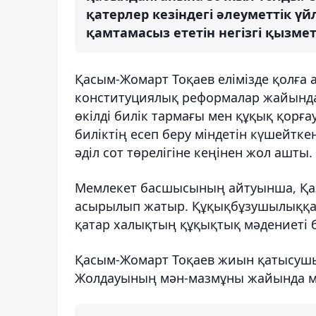
қатерлер кезіндегі әлеуметтік ү
қамтамасыз ететін негізгі қызметі
Қасым-Жомарт Тоқаев елімізде қолға
конституциялық реформалар жайында а
өкілді билік тармағы мен құқық қорғ
биліктің есеп беру міндетін күшейтке
әділ сот төрелігіне кеңінен жол ашты.
Мемлекет басшысының айтуынша, Қаза
асырылып жатыр. Құқықбұзушылыққа 
қатар халықтың құқықтық мәдениеті б
Қасым-Жомарт Тоқаев жиын қатысушы
Жолдауының мән-мазмұны жайында мә