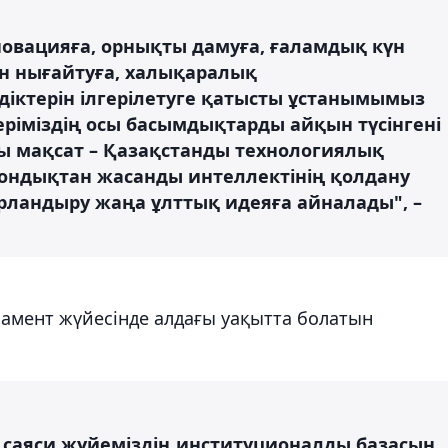
новацияға, орнықты дамуға, ғаламдық күн
ін нығайтуға, халықаралық
іктерін ілгерілетуге қатысты ұстанымымыз
теріміздің осы басымдықтарды айқын түсінгені
ы мақсат – Қазақстанды технологиялық
Сондықтан жасанды интеллектінің қолдану
ландыру жаңа ұлттық идеяға айналады", –
амент жүйесінде алдағы уақытта болатын
 саяси жүйеміздің институционалды базасын