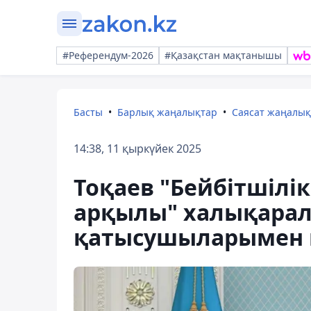
#Референдум-2026
#Қазақстан мақтанышы
Басты
Барлық жаңалықтар
Саясат жаңалы
14:38, 11 қыркүйек 2025
Тоқаев "Бейбітшілі
арқылы" халықара
қатысушыларымен к