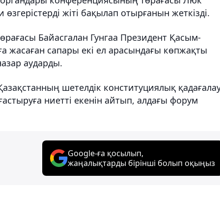
өзгерістерді жіті бақылап отырғанын жеткізді.
рағасы Байасгалан Гунгаа Президент Қасым-
 жасаған сапары екі ел арасындағы көпжақты
назар аударды.
азақстанның шетелдік конституциялық қадағала
стыруға ниетті екенін айтып, алдағы форум
Google-ға қосылып,
жаңалықтарды бірінші болып оқыңыз