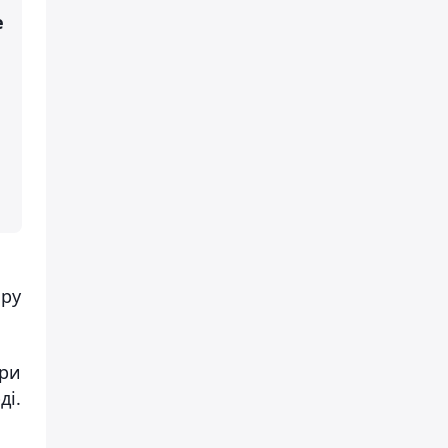
е
ыру
хри
ді.