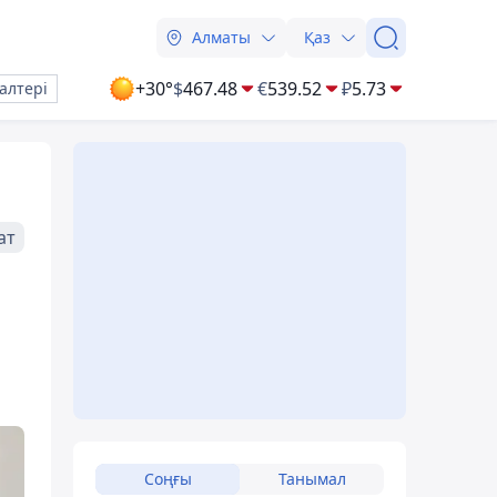
Алматы
Қаз
+30°
$
467.48
€
539.52
₽
5.73
алтері
ат
Соңғы
Танымал