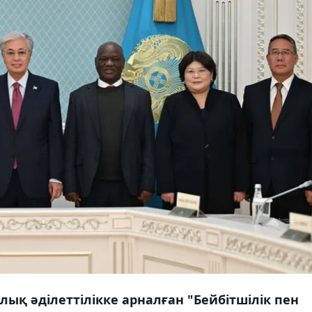
ық әділеттілікке арналған "Бейбітшілік пен