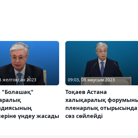
08 желтоқсан 2023
09:03, 08 маусым 2023
в "Болашақ"
Тоқаев Астана
аралық
халықаралық форумын
ндиясының
пленарлық отырысында
еріне үндеу жасады
сөз сөйлейді