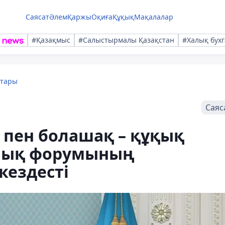
Саясат
Әлем
Қаржы
Оқиға
Құқық
Мақалалар
#Қазақмыс
#Салыстырмалы Қазақстан
#Халық бухг
қтары
Саяс
к пен болашақ – құқық
лық форумының
ездесті