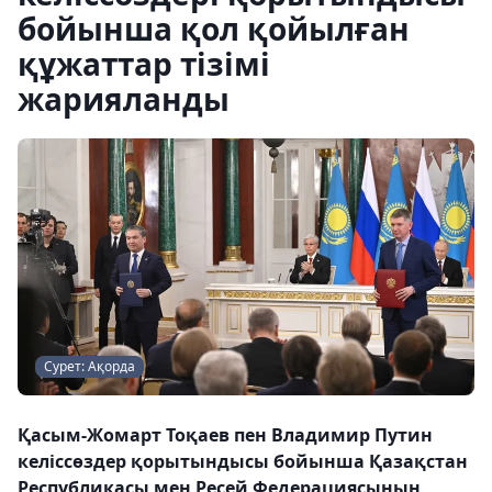
бойынша қол қойылған
құжаттар тізімі
жарияланды
Сурет: Ақорда
Қасым-Жомарт Тоқаев пен Владимир Путин
келіссөздер қорытындысы бойынша Қазақстан
Республикасы мен Ресей Федерациясының