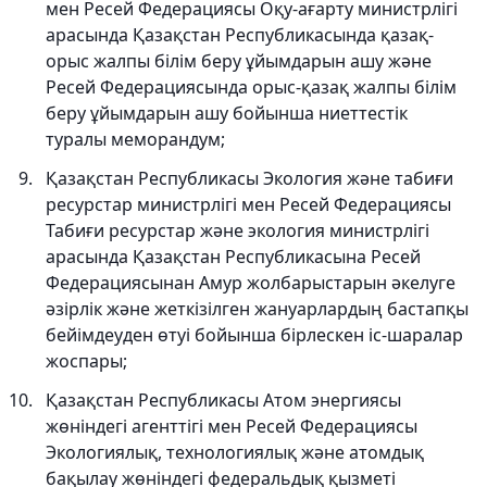
мен Ресей Федерациясы Оқу-ағарту министрлігі
арасында Қазақстан Республикасында қазақ-
орыс жалпы білім беру ұйымдарын ашу және
Ресей Федерациясында орыс-қазақ жалпы білім
беру ұйымдарын ашу бойынша ниеттестік
туралы меморандум;
Қазақстан Республикасы Экология және табиғи
ресурстар министрлігі мен Ресей Федерациясы
Табиғи ресурстар және экология министрлігі
арасында Қазақстан Республикасына Ресей
Федерациясынан Амур жолбарыстарын әкелуге
әзірлік және жеткізілген жануарлардың бастапқы
бейімдеуден өтуі бойынша бірлескен іс-шаралар
жоспары;
Қазақстан Республикасы Атом энергиясы
жөніндегі агенттігі мен Ресей Федерациясы
Экологиялық, технологиялық және атомдық
бақылау жөніндегі федеральдық қызметі