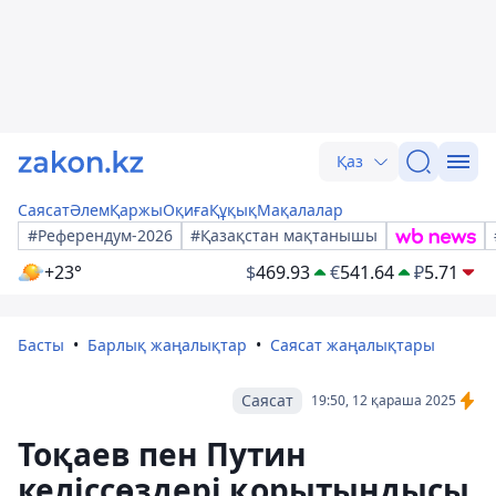
Қаз
Саясат
Әлем
Қаржы
Оқиға
Құқық
Мақалалар
#Референдум-2026
#Қазақстан мақтанышы
+23°
$
469.93
€
541.64
₽
5.71
Басты
Барлық жаңалықтар
Саясат жаңалықтары
Саясат
19:50, 12 қараша 2025
Тоқаев пен Путин
келіссөздері қорытындысы