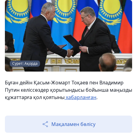
Сурет: Ақорда
Бұған дейін Қасым-Жомарт Тоқаев пен Владимир
Путин келіссөздер қорытындысы бойынша маңызды
құжаттарға қол қоятыны
хабарланған
.
Мақаламен бөлісу