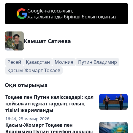
Google-ға қосылып,
жаңалықтарды бірінші болып оқыңыз
Камшат Сатиева
Ресей
Қазақстан
Молния
Путин Владимир
Қасым-Жомарт Тоқаев
Оқи отырыңыз
Тоқаев пен Путин келіссөздері: қол
қойылған құжаттардың толық
тізімі жарияланды
16:44, 28 мамыр 2026
Қасым-Жомарт Тоқаев пен
Владимир Путин телефон арқылы