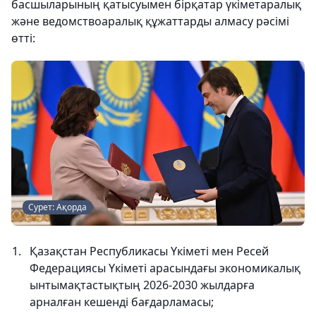
басшыларының қатысуымен бірқатар үкіметаралық
және ведомствоаралық құжаттарды алмасу рәсімі
өтті:
Сурет: Ақорда
Қазақстан Республикасы Үкіметі мен Ресей
Федерациясы Үкіметі арасындағы экономикалық
ынтымақтастықтың 2026-2030 жылдарға
арналған кешенді бағдарламасы;