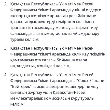
Қазақстан Республикасы Үкіметі мен Ресей
Федерациясы Үкіметі арасында үшінші елдерге
экспортқа жеткізуге арналған ресейлік және
қазақстандық жүктерді темір жол көлігімен
транзиттік тасымалдау және ауыстырып тиеу
саласындағы ынтымақтастықты ұйымдастыру
туралы келісім;
Қазақстан Республикасы Үкіметі мен Ресей
Федерациясы Үкіметі арасында көлік қауіпсіздігін
қамтамасыз ету саласы бойынша өзара
ықпалдастық жөніндегі келісім;
Қазақстан Республикасы Үкіметі мен Ресей
Федерациясы Үкіметі арасындағы "Союз-5" және
"Бәйтерек" ғарыш зымыран кешендеріне ұшу
сынағын жүргізу үшін Қазақстан-Ресей
мемлекетаралық комиссиясын құру туралы
келісім;