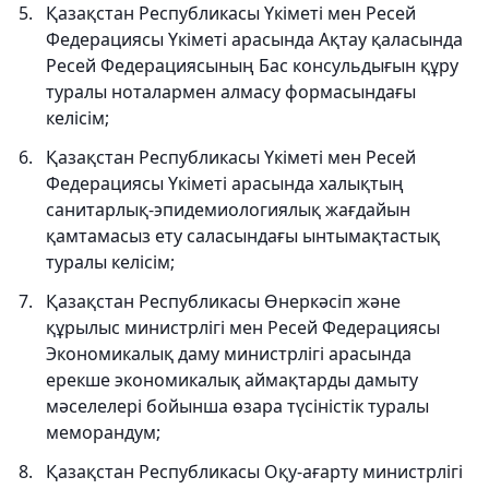
Қазақстан Республикасы Үкіметі мен Ресей
Федерациясы Үкіметі арасында Ақтау қаласында
Ресей Федерациясының Бас консульдығын құру
туралы ноталармен алмасу формасындағы
келісім;
Қазақстан Республикасы Үкіметі мен Ресей
Федерациясы Үкіметі арасында халықтың
санитарлық-эпидемиологиялық жағдайын
қамтамасыз ету саласындағы ынтымақтастық
туралы келісім;
Қазақстан Республикасы Өнеркәсіп және
құрылыс министрлігі мен Ресей Федерациясы
Экономикалық даму министрлігі арасында
ерекше экономикалық аймақтарды дамыту
мәселелері бойынша өзара түсіністік туралы
меморандум;
Қазақстан Республикасы Оқу-ағарту министрлігі