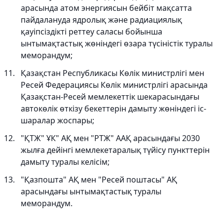
арасында атом энергиясын бейбіт мақсатта
пайдалануда ядролық және радиациялық
қауіпсіздікті реттеу саласы бойынша
ынтымақтастық жөніндегі өзара түсіністік туралы
меморандум;
Қазақстан Республикасы Көлік министрлігі мен
Ресей Федерациясы Көлік министрлігі арасында
Қазақстан-Ресей мемлекеттік шекарасындағы
автокөлік өткізу бекеттерін дамыту жөніндегі іс-
шаралар жоспары;
"ҚТЖ" ҰК" АҚ мен "РТЖ" ААҚ арасындағы 2030
жылға дейінгі мемлекетаралық түйісу пункттерін
дамыту туралы келісім;
"Қазпошта" АҚ мен "Ресей поштасы" АҚ
арасындағы ынтымақтастық туралы
меморандум.