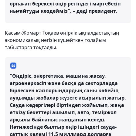
орнаған берекелі өңір ретіндегі мәртебесін
нығайтуды көздейміз", – деді президент.
Қасым-Жомарт Тоқаев өңірлік ықпалдастықтың
экономикалық негізін күшейткен толайым
табыстарға тоқталды.
"Өндіріс, энергетика, машина жасау,
агроөнеркәсіп және басқа да секторларда
бірлескен кәсіпорындардың саны көбейіп,
ауқымды жобалар жүзеге асырылып жатыр.
Сауда кедергілері біртіндеп жойылып, жаңа
өткізу бекеттері ашылып, авто, теміржол
арқылы байланыс жанданып келеді.
Нәтижесінде былтыр өңір ішіндегі сауда-
саттық көлемі 11,5 миллиард долларға