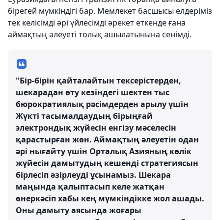
бірегей мүмкіндігі бар. Мемлекет басшысы елдеріміз
тек келісімді әрі үйлесімді әрекет еткенде ғана
аймақтың әлеуеті толық ашылатынына сенімді.
"Бір-бірін қайталайтын тексерістерден,
шекарадан өту кезіндегі шектен тыс
бюрократиялық рәсімдерден арылу үшін
Жүкті тасымалдаудың бірыңғай
электрондық жүйесін енгізу мәселесін
қарастырған жөн. Аймақтың әлеуетін одан
әрі нығайту үшін Орталық Азияның көлік
жүйесін дамытудың кешенді стратегиясын
бірлесіп әзірлеуді ұсынамыз. Шекара
маңында қалыптасып келе жатқан
өнеркәсіп хабы кең мүмкіндікке жол ашады.
Оны дамыту аясында жоғары