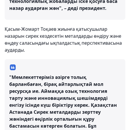
технологиялық жобаларды іске қосуға баса
назар аударған жөн", – деді президент.
Қасым-Жомарт Тоқаев жиынға қатысушылар
назарын сирек кездесетін металдарды өндіру және
өңдеу саласындағы ықпалдастық перспективасына
аударды.
"Мемлекеттеріміз әзірге толық
барланбаған, бірақ айтарлықтай мол
ресурсқа ие. Аймаққа озық технология
тарту және инновациялық шешімдерді
енгізу ісінде күш біріктіру керек. Қазақстан
Астанада Сирек металдарды зерттеу
жөніндегі өңірлік орталығын құру
бастамасын көтерген болатын. Бұл