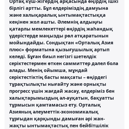
Ортақ күш-жігердің арқасында өңірдің ішкі
бірлігі артты. Бұл елдеріміздің дамуына
және халықаралық ынтымақтастыққа
кеңінен жол ашты. Әлемнің алдыңғы
қатарлы мемлекеттері өңірдің жаһандық
үдерістерде маңызды рөл атқаратынын
мойындайды. Сондықтан «Орталық Азия
плюс» форматына қызығушылық артып
келеді. Бұған биыл негізгі шетелдік
серіктестермен өткен саммиттер дәлел бола
алады. Менің ойымша, мұндай
серіктестіктің басты мақсаты – өңірдегі
тұрақтылықты нығайту және орнықты
прогресс үшін жағдай жасау, елдеріміз бен
халықтарымыздың әл-ауқатын, бақуатты
тұрмысын қамтамасыз ету. Орталық
Азияның әлеуметтік-экономикалық
тұрғыдан қарқынды дамыған әрі жан-
жақты ынтымақтастық пен бейбітшілік