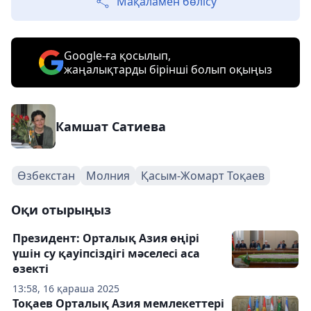
Мақаламен бөлісу
Google-ға қосылып,
жаңалықтарды бірінші болып оқыңыз
Камшат Сатиева
Өзбекстан
Молния
Қасым-Жомарт Тоқаев
Оқи отырыңыз
Президент: Орталық Азия өңірі
үшін су қауіпсіздігі мәселесі аса
өзекті
13:58, 16 қараша 2025
Тоқаев Орталық Азия мемлекеттері