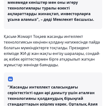
мекемеде кеніштер мен оны игеру
технологиялары туралы өзекті
ақпараттарды жинақтап, инвесторларға
ұсына аламыз", – деді Мемлекет басшысы.
Қасым-Жомарт Тоқаев жасанды интеллект
технологиясын кеңінен қолдану нәтижесінде пайда
болатын мүмкіндіктерге тоқталды. Президент
елімізде ЖИ-ді жан-жақты енгізу шаралары, сондай-
ақ өзбек әріптестермен бірге атқарылып жатқан
жұмыстар жөнінде баяндады.
"Жасанды интеллект саласындағы
серіктестікті одан әрі дамыту үшін аталған
технологияны қолданудың бірыңғай
стандарттарын әзірлеу керек. Орталық Азия