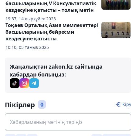
басшыларының V Консультативтік
кездесуіне қатысты – толық мәтін
19:37, 14 қыркүйек 2023
Тоқаев Орталық Азия мемлекеттері
басшыларының бейресми
кездесуіне қатысты
10:10, 05 тамыз 2025
Жаңалықтан zakon.kz сайтында
хабардар болыңыз:
Пікірлер
0
Кіру