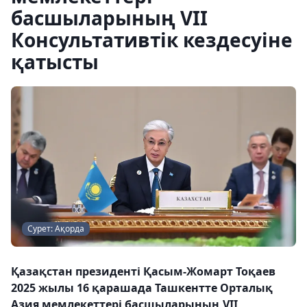
басшыларының VII
Консультативтік кездесуіне
қатысты
Сурет: Ақорда
Қазақстан президенті Қасым-Жомарт Тоқаев
2025 жылы 16 қарашада Ташкентте Орталық
Азия мемлекеттері басшыларының VII