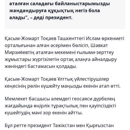
аталған саладағы байланыстарымызды
жандандыруға құқықтық негіз бола
алады", – деді президент.
Қасым-Жомарт Тоқаев Ташкенттегі Ислам өркениеті
орталығынан алған әсерімен бөлісіп, Шавкат
Мирзиёевтің аталған мекемені ғылыми-зерттеу
жұмыстары жүргізілетін ортақ алаңға айналдыру
жөніндегі бастамасын қолдады.
Қасым-Жомарт Тоқаев Ұлттық үйлестірушілер
кеңесінің рөлін күшейту маңызды екенін атап өтті.
Мемлекет басшысы әлемдегі геосаяси дүрбелең
жағдайында өңірлік тұрақтылық пен қауіпсіздікті
күшейтудің мәні зор екенін айтты.
Бұл ретте президент Тәжікстан мен Қырғызстан