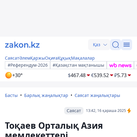
Қаз
Саясат
Әлем
Қаржы
Оқиға
Құқық
Мақалалар
#Референдум-2026
#Қазақстан мақтанышы
+30°
$
467.48
€
539.52
₽
5.73
Басты
Барлық жаңалықтар
Саясат жаңалықтары
Саясат
13:42, 16 қараша 2025
Тоқаев Орталық Азия
мемлекеттері