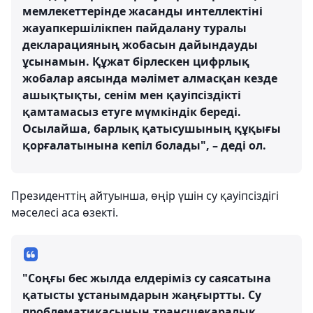
мемлекеттерінде жасанды интеллектіні
жауапкершілікпен пайдалану туралы
декларацияның жобасын дайындауды
ұсынамын. Құжат бірлескен цифрлық
жобалар аясында мәлімет алмасқан кезде
ашықтықты, сенім мен қауіпсіздікті
қамтамасыз етуге мүмкіндік береді.
Осылайша, барлық қатысушының құқығы
қорғалатынына кепіл болады", – деді ол.
Президенттің айтуынша, өңір үшін су қауіпсіздігі
мәселесі аса өзекті.
"Соңғы бес жылда елдеріміз су саясатына
қатысты ұстанымдарын жаңғыртты. Су
проблематикасының трансшекаралық