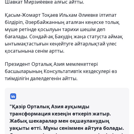
Шавкат Мирзиёевке алғыс айтты.
Қасым-Жомарт Тоқаев Ильхам Әлиевке ілтипат
білдіріп, Әзербайжанның аталған кеңеске толық
мүше ретінде қосылуын тарихи шешім деп
бағалады. Сондай-ақ Бакудің жаңа статуста аймақ
ынтымақтастығын кеңейтуге айтарлықтай үлес
қосатынына сенім артты.
Президент Орталық Азия мемлекеттері
басшыларының Консультативтік кездесулері өз
тиімділігін дәлелдегенін айтты.
"Қазір Орталық Азия ауқымды
трансформация кезеңін өткеріп жатыр.
Жабық шекаралар мен оқшауланудың
уақыты өтті. Мұны сеніммен айтуға болады.