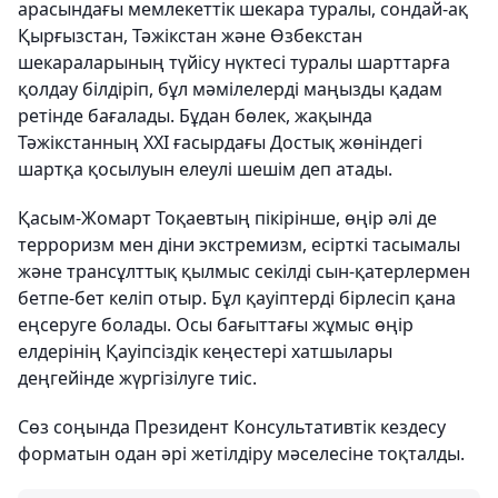
арасындағы мемлекеттік шекара туралы, сондай-ақ
Қырғызстан, Тәжікстан және Өзбекстан
шекараларының түйісу нүктесі туралы шарттарға
қолдау білдіріп, бұл мәмілелерді маңызды қадам
ретінде бағалады. Бұдан бөлек, жақында
Тәжікстанның XXI ғасырдағы Достық жөніндегі
шартқа қосылуын елеулі шешім деп атады.
Қасым-Жомарт Тоқаевтың пікірінше, өңір әлі де
терроризм мен діни экстремизм, есірткі тасымалы
және трансұлттық қылмыс секілді сын-қатерлермен
бетпе-бет келіп отыр. Бұл қауіптерді бірлесіп қана
еңсеруге болады. Осы бағыттағы жұмыс өңір
елдерінің Қауіпсіздік кеңестері хатшылары
деңгейінде жүргізілуге тиіс.
Сөз соңында Президент Консультативтік кездесу
форматын одан әрі жетілдіру мәселесіне тоқталды.