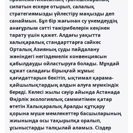
сипатын ескере отырып, салалық
стратегиямызды үйлестіру маңызды деп
санаймын. Бұл бір жағынан су үнемдеудің
анағұрлым сәтті тәжірибелерін кеңінен
тарату үшін қажет. Алдағы уақытта
халықаралық стандарттарға сәйкес
Орталық Азияның суды пайдалану
жөніндегі негіздемелік конвенциясын
қабылдауды ойластыруға болады. Мұндай
құжат саладағы бірыңғай жұмыс
қағидаттарын бекітіп, ықтимал қарама-
қайшылықтардың алдын алуға мүмкіндік
береді. Келесі жылы сәуір айында Астанада
Өңірлік экологиялық саммитімен қатар
өтетін Халықаралық Аралды құтқару
қорына мүше мемлекеттер басшыларының
жиынында осы тақырыпқа оралып,
ұсыныстарды талқылай аламыз. Сіздер