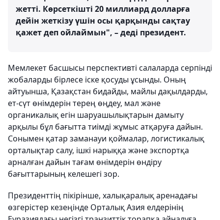
жетті. Көрсеткішті 20 миллиард долларға
дейін жеткізу үшін осы қарқынды сақтау
қажет деп ойлаймын", – деді президент.
Мемлекет басшысы перспективті салаларда серпінді
жобаларды бірлесе іске қосуды ұсынды. Оның
айтуынша, Қазақстан бидайды, майлы дақылдарды,
ет-сүт өнімдерін терең өңдеу, мал және
органикалық егін шаруашылықтарын дамыту
арқылы бұл бағытта тиімді жұмыс атқаруға дайын.
Сонымен қатар заманауи қоймалар, логистикалық
орталықтар салу, ішкі нарыққа және экспортқа
арналған дайын тағам өнімдерін өндіру
бағыттарының келешегі зор.
Президенттің пікірінше, халықаралық аренадағы
өзгерістер кезеңінде Орталық Азия елдерінің
Еуразиядағы негізгі транзиттік торапқа айналуға