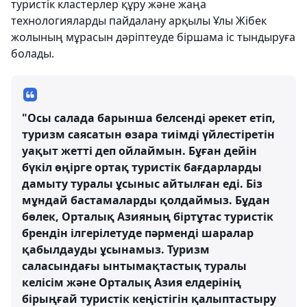
туристік кластерлер құру және жаңа
технологияларды пайдалану арқылы Ұлы Жібек
жолының мұрасын дәріптеуде біршама іс тындыруға
болады.
"Осы салада барынша белсенді әрекет етіп,
туризм саясатын өзара тиімді үйлестіретін
уақыт жетті деп ойлаймын. Бұған дейін
бүкіл өңірге ортақ туристік бағдарларды
дамыту туралы ұсыныс айтылған еді. Біз
мұндай бастамаларды қолдаймыз. Бұдан
бөлек, Орталық Азияның біртұтас туристік
брендін ілгерілетуде пәрменді шаралар
қабылдауды ұсынамыз. Туризм
саласындағы ынтымақтастық туралы
келісім және Орталық Азия елдерінің
бірыңғай туристік кеңістігін қалыптастыру