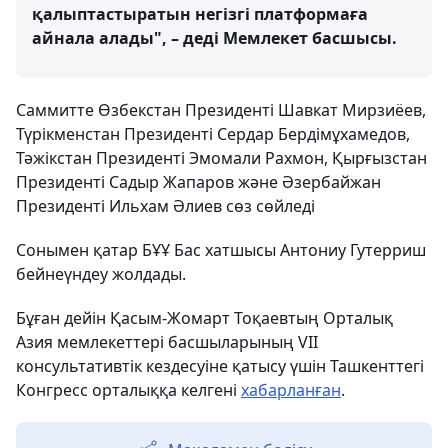
қалыптастыратын негізгі платформаға
айнала алады", – деді Мемлекет басшысы.
Саммитте Өзбекстан Президенті Шавкат Мирзиёев,
Түрікменстан Президенті Сердар Бердімұхамедов,
Тәжікстан Президенті Эмомали Рахмон, Қырғызстан
Президенті Садыр Жапаров және Әзербайжан
Президенті Ильхам Әлиев сөз сөйледі
Сонымен қатар БҰҰ Бас хатшысы Антониу Гутерриш
бейнеүндеу жолдады.
Бұған дейін Қасым-Жомарт Тоқаевтың Орталық
Азия мемлекеттері басшыларының VII
консультативтік кездесуіне қатысу үшін Ташкенттегі
Конгресс орталыққа келгені
хабарланған
.