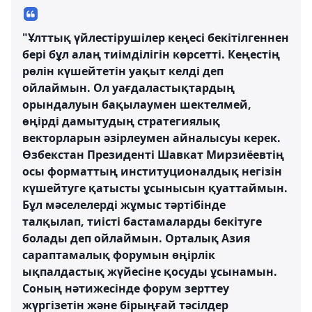
"Ұлттық үйлестірушілер кеңесі бекітілгеннен
бері бұл алаң тиімділігін көрсетті. Кеңестің
рөлін күшейтетін уақыт келді деп
ойлаймын. Ол уағдаластықтардың
орындалуын бақылаумен шектелмей,
өңірді дамытудың стратегиялық
векторларын әзірлеумен айналысуы керек.
Өзбекстан Президенті Шавкат Мирзиёевтің
осы форматтың институционалдық негізін
күшейтуге қатысты ұсынысын қуаттаймын.
Бұл мәселелерді жұмыс тәртібінде
талқылап, тиісті бастамаларды бекітуге
болады деп ойлаймын. Орталық Азия
сараптамалық форумын өңірлік
ықпалдастық жүйесіне қосуды ұсынамын.
Соның нәтижесінде форум зерттеу
жүргізетін және бірыңғай тәсілдер