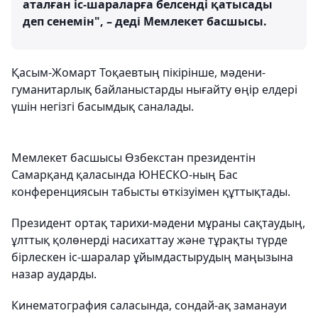
аталған іс-шараларға белсенді қатысады
деп сенемін", – деді Мемлекет басшысы.
Қасым-Жомарт Тоқаевтың пікірінше, мәдени-
гуманитарлық байланыстарды нығайту өңір елдері
үшін негізгі басымдық саналады.
Мемлекет басшысы Өзбекстан президентін
Самарқанд қаласында ЮНЕСКО-ның Бас
конференциясын табысты өткізуімен құттықтады.
Президент ортақ тарихи-мәдени мұраны сақтаудың,
ұлттық қолөнерді насихаттау және тұрақты түрде
бірлескен іс-шаралар ұйымдастырудың маңызына
назар аударды.
Кинематография саласында, сондай-ақ заманауи