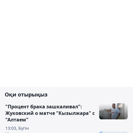
Оқи отырыңыз
"Процент брака зашкаливал":
Жуковский о матче "Кызылжара" с
"Алтаем"
13:03, Бүгін