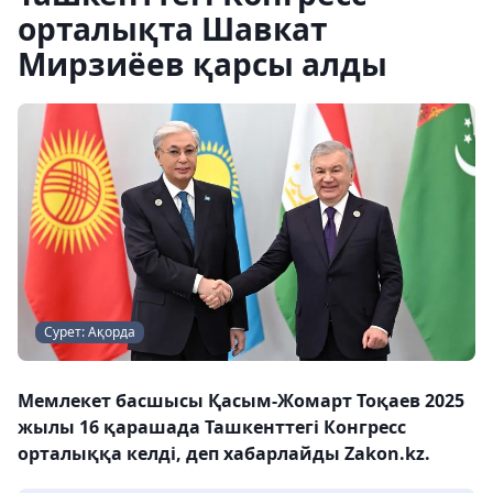
орталықта Шавкат
Мирзиёев қарсы алды
Сурет: Ақорда
Мемлекет басшысы Қасым-Жомарт Тоқаев 2025
жылы 16 қарашада Ташкенттегі Конгресс
орталыққа келді, деп хабарлайды Zakon.kz.