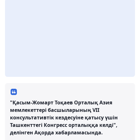
"Қасым-Жомарт Тоқаев Орталық Азия
мемлекеттері басшыларының VII
консультативтік кездесуіне қатысу үшін
Ташкенттегі Конгресс орталыққа келді",
делінген Ақорда хабарламасында.