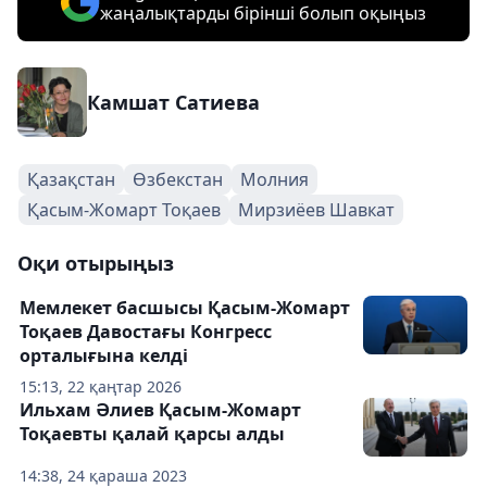
жаңалықтарды бірінші болып оқыңыз
Камшат Сатиева
Қазақстан
Өзбекстан
Молния
Қасым-Жомарт Тоқаев
Мирзиёев Шавкат
Оқи отырыңыз
Мемлекет басшысы Қасым-Жомарт
Тоқаев Давостағы Конгресс
орталығына келді
15:13, 22 қаңтар 2026
Ильхам Әлиев Қасым-Жомарт
Тоқаевты қалай қарсы алды
14:38, 24 қараша 2023