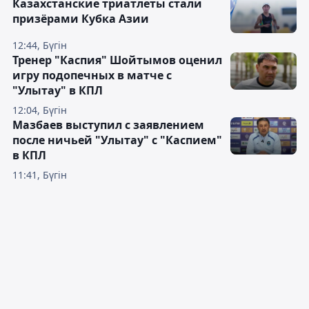
Казахстанские триатлеты стали
призёрами Кубка Азии
12:44, Бүгін
Тренер "Каспия" Шойтымов оценил
игру подопечных в матче с
"Улытау" в КПЛ
12:04, Бүгін
Мазбаев выступил с заявлением
после ничьей "Улытау" с "Каспием"
в КПЛ
11:41, Бүгін