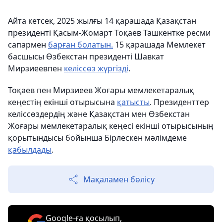
Айта кетсек, 2025 жылғы 14 қарашада Қазақстан
президенті Қасым-Жомарт Тоқаев Ташкентке ресми
сапармен
барған болатын.
15 қарашада Мемлекет
басшысы Өзбекстан президенті Шавкат
Мирзиеевпен
келіссөз жүргізді
.
Тоқаев пен Мирзиеев Жоғары мемлекетаралық
кеңестің екінші отырысына
қатысты
. Президенттер
келіссөздердің және Қазақстан мен Өзбекстан
Жоғары мемлекетаралық кеңесі екінші отырысының
қорытындысы бойынша Бірлескен мәлімдеме
қабылдады
.
Мақаламен бөлісу
Google-ға қосылып,