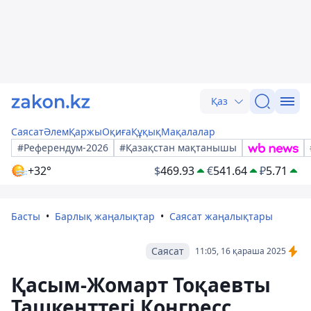
Қаз
Саясат
Әлем
Қаржы
Оқиға
Құқық
Мақалалар
#Референдум-2026
#Қазақстан мақтанышы
+32°
$
469.93
€
541.64
₽
5.71
Басты
Барлық жаңалықтар
Саясат жаңалықтары
Саясат
11:05, 16 қараша 2025
Қасым-Жомарт Тоқаевты
Ташкенттегі Конгресс