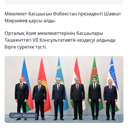
Мемлекет басшысын Өзбекстан президенті Шавкат
Мирзиёев қарсы алды.
Орталық Азия мемлекеттерінің басшылары
Ташкенттегі VII Консультативтік кездесуі алдында
бірге суретке түсті.
Сурет: Ақорда