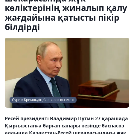
көліктерінің жиналып қалу
жағдайына қатысты пікір
білдірді
Сурет: Кремльдің баспасөз қызметі
Ресей президенті Владимир Путин 27 қарашада
Қырғызстанға барған сапары кезінде баспасөз
алдында Қазақстан-Ресей шекарасындағы жүк