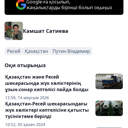
Google-ға қосылып,
жаңалықтарды бірінші болып оқыңыз
Камшат Сатиева
Ресей
Қазақстан
Путин Владимир
Оқи отырыңыз
Қазақстан және Ресей
шекарасында жүк көліктерінің
ұзын-сонар кептелісі пайда болды
12:59, 14 маусым 2026
Қазақстан-Ресей шекарасындағы
жүк көліктері кептелісіне қатысты
түсініктеме берілді
10:52, 05 қазан 2024