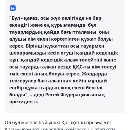
"Бұл - қағаз, осы жүк көлігінде не бар
екендігі және ең құрымағанда, бұл
тауарлардың қайда бағытталғаны, оны
алушы кім екені көрсетілген құжат болуы
керек. Бірінші құжаттан осы тауармен
шекарамызды кесіп өтуші қандай кедендік
құн, қандай кедендік алым төлейтіні және
осы тауарды алған кезде ҚҚС-ты кім төлеуі
тиіс екені анық болуы керек. Жолдарда
тексерулер басталғаннан кейін мұндай
ешбір құжаттардың жоқ екені белгілі
болды", – деді Ресей Федерациясының
президенті.
Ол бұл мәселе бойынша Қазақстан президенті
Қасым-Жомарт Тоқаевпен сөйлескенін атап өтті.