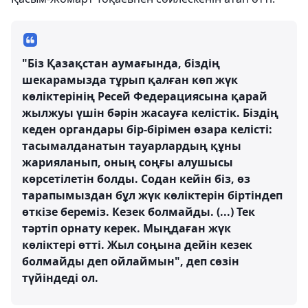
"Біз Қазақстан аумағында, біздің
шекарамызда тұрып қалған көп жүк
көліктерінің Ресей Федерациясына қарай
жылжуы үшін бәрін жасауға келістік. Біздің
кеден органдары бір-бірімен өзара келісті:
тасымалданатын тауарлардың құны
жарияланып, оның соңғы алушысы
көрсетілетін болды. Содан кейін біз, өз
тарапымыздан бұл жүк көліктерін біртіндеп
өткізе береміз. Кезек болмайды. (...) Тек
тәртіп орнату керек. Мыңдаған жүк
көліктері өтті. Жыл соңына дейін кезек
болмайды деп ойлаймын", деп сөзін
түйіндеді ол.