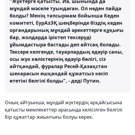
"Жүктерге қатысты. Иә, шынында да
мұндай мәселе туындаған. Ол неден пайда
болды? Менің тапсырмам бойынша Кеден
комитеті, ЕурАзЭҚ шеңберінде біздің кеден
органдарының мұндай әрекеттерге құқығы
бар, жолдарда іріктеп тексеруді
ұйымдастыра бастады деп айтсақ болады.
Тексере келгенде, тауарлардың едәуір саны,
осы жүк көліктерінің едәуір бөлігі, сіз
айтқандай, фуралар Ресей-Қазақстан
шекарасын ешқандай құжатсыз кесіп
өтетіні белгілі болды", - деді Путин.
Оның айтуынша, мұндай жүктердің әрқайсысына
қатысты мемлекеттер арасында келісілген белгілі
бір құжаттар жиынтығы болуы керек.