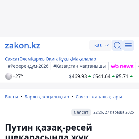
Қаз
Саясат
Әлем
Қаржы
Оқиға
Құқық
Мақалалар
#Референдум-2026
#Қазақстан мақтанышы
+27°
$
469.93
€
541.64
₽
5.71
Басты
Барлық жаңалықтар
Саясат жаңалықтары
Саясат
22:26, 27 қараша 2025
Путин қазақ-ресей
шекарасында жүк