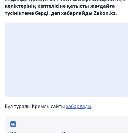
көліктерінің кептелісіне қатысты жағдайға
түсініктеме берді, деп хабарлайды Zakon.kz.
Бұл туралы Кремль сайты
хабарлады
.