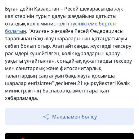
Бұған дейін Қазақстан – Ресей шекарасында жүк
көліктерінің тұрып қалуы жағдайына қатысты
отандық көлік министрлігі
түсініктеме берген
болатын
. "Аталған жағдайға Ресей Федерациясы
тарапынан бақылау шараларының қатаңдатылуы
себеп болып отыр. Атап айтқанда, жүктерді тексеру
рәсімдері күшейтілген, көлік құралдарын қарау
уақыты ұлғайтылған, сондай-ақ құжаттарды тексеру
мен санитарлық және фитосанитарлық
талаптардың сақталуын бақылауға қосымша
шаралар енгізілген" делінген 21 қыркүйектегі Көлік
министрлігінің баспасөз қызметі таратқан
хабарламада.
Мақаламен бөлісу