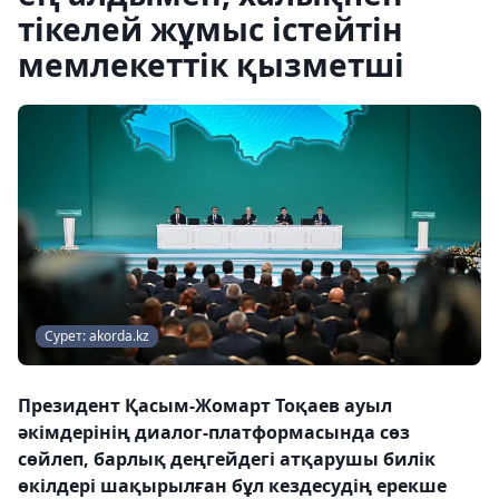
тікелей жұмыс істейтін
мемлекеттік қызметші
Сурет: akorda.kz
Президент Қасым-Жомарт Тоқаев ауыл
әкімдерінің диалог-платформасында сөз
сөйлеп, барлық деңгейдегі атқарушы билік
өкілдері шақырылған бұл кездесудің ерекше