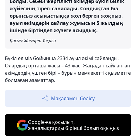
болды. Себебі жергілікті әкімдер бүкіл билік
жүйесінің тірегі саналады. Сондықтан біз
орынсыз асығыстыққа жол берген жоқпыз,
ауыл әкімдерін сайлау жұмысын 5 жылдың
ішінде біртіндеп жүзеге асырдық.
Қасым-Жомарт Тоқаев
Бүкіл еліміз бойынша 2334 ауыл әкімі сайланды.
Олардың орташа жасы – 43 жас. Жаңадан сайланған
әкімдердің үштен бірі – бұрын мемлекеттік қызметте
болмаған азаматтар.
Мақаламен бөлісу
Google-ға қосылып,
жаңалықтарды бірінші болып оқыңыз