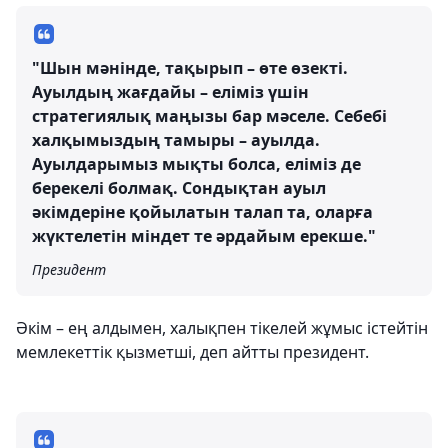
"Шын мәнінде, тақырып – өте өзекті.
Ауылдың жағдайы – еліміз үшін
стратегиялық маңызы бар мәселе. Себебі
халқымыздың тамыры – ауылда.
Ауылдарымыз мықты болса, еліміз де
берекелі болмақ. Сондықтан ауыл
әкімдеріне қойылатын талап та, оларға
жүктелетін міндет те әрдайым ерекше."
Президент
Әкім – ең алдымен, халықпен тікелей жұмыс істейтін
мемлекеттік қызметші, деп айтты президент.