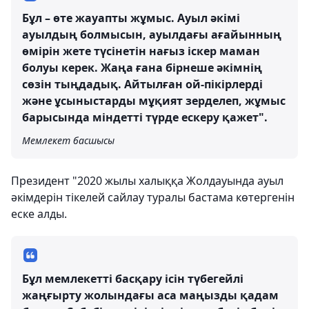
Бұл – өте жауапты жұмыс. Ауыл әкімі
ауылдың болмысын, ауылдағы ағайынның
өмірін жете түсінетін нағыз іскер маман
болуы керек. Жаңа ғана бірнеше әкімнің
сөзін тыңдадық. Айтылған ой-пікірлерді
және ұсыныстарды мұқият зерделеп, жұмыс
барысында міндетті түрде ескеру қажет".
Мемлекет басшысы
Президент "2020 жылы халыққа Жолдауында ауыл
әкімдерін тікелей сайлау туралы бастама көтергенін
еске алды.
Бұл мемлекетті басқару ісін түбегейлі
жаңғырту жолындағы аса маңызды қадам