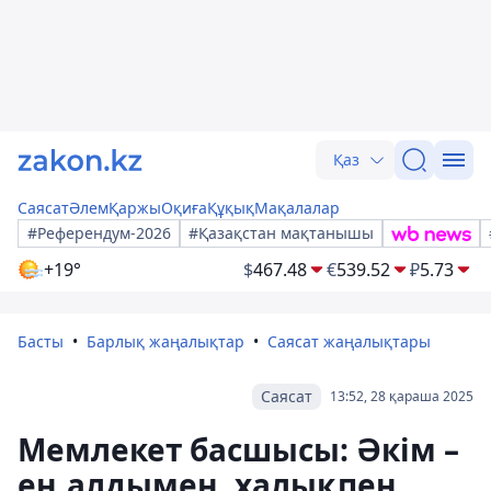
Қаз
Саясат
Әлем
Қаржы
Оқиға
Құқық
Мақалалар
#Референдум-2026
#Қазақстан мақтанышы
+19°
$
467.48
€
539.52
₽
5.73
Басты
Барлық жаңалықтар
Саясат жаңалықтары
Саясат
13:52, 28 қараша 2025
Мемлекет басшысы: Әкім –
ең алдымен, халықпен