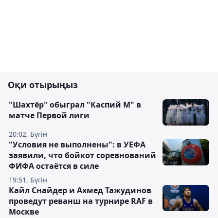
Оқи отырыңыз
"Шахтёр" обыграл "Каспий М" в
матче Первой лиги
20:02, Бүгін
"Условия не выполнены": в УЕФА
заявили, что бойкот соревнований
ФИФА остаётся в силе
19:51, Бүгін
Кайл Снайдер и Ахмед Тажудинов
проведут реванш на турнире RAF в
Москве