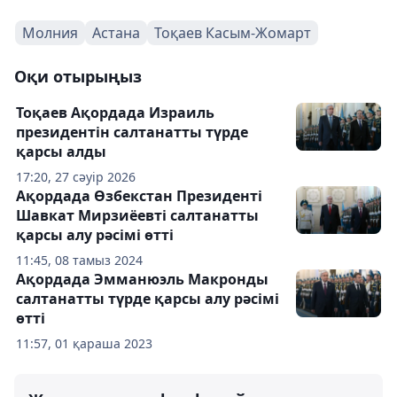
Молния
Астана
Тоқаев Касым-Жомарт
Оқи отырыңыз
Тоқаев Ақордада Израиль
президентін салтанатты түрде
қарсы алды
17:20, 27 сәуір 2026
Ақордада Өзбекстан Президенті
Шавкат Мирзиёевті салтанатты
қарсы алу рәсімі өтті
11:45, 08 тамыз 2024
Ақордада Эмманюэль Макронды
салтанатты түрде қарсы алу рәсімі
өтті
11:57, 01 қараша 2023