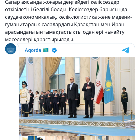
Сапар аясында жоғары деңгейдегі келіссөздер
өткізілетіні белгілі болды. Келіссөздер барысында
сауда-экономикалық, көлік-логистика және мәдени-
гуманитарлық салалардағы Қазақстан мен Иран
арасындағы ынтымақтастықты одан әрі нығайту
мәселелері қарастырылады.