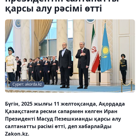
қарсы алу рәсімі өтті
Сурет: akorda.kz
Бүгін, 2025 жылғы 11 желтоқсанда, Ақордада
Қазақстанға ресми сапармен келген Иран
Президенті Масуд Пезешкианды қарсы алу
салтанатты рәсімі өтті, деп хабарлайды
Zakon.kz.