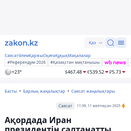
Қаз
Саясат
Әлем
Қаржы
Оқиға
Құқық
Мақалалар
#Референдум-2026
#Қазақстан мақтанышы
+23°
$
467.48
€
539.52
₽
5.73
Басты
Барлық жаңалықтар
Саясат жаңалықтары
Саясат
11:39, 11 желтоқсан 2025
Ақордада Иран
президентін салтанатты