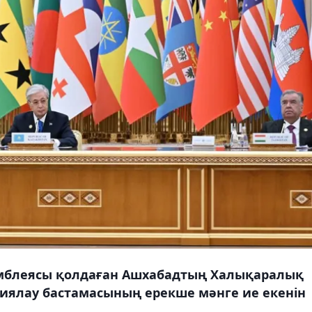
самблеясы қолдаған Ашхабадтың Халықаралық
риялау бастамасының ерекше мәнге ие екенін