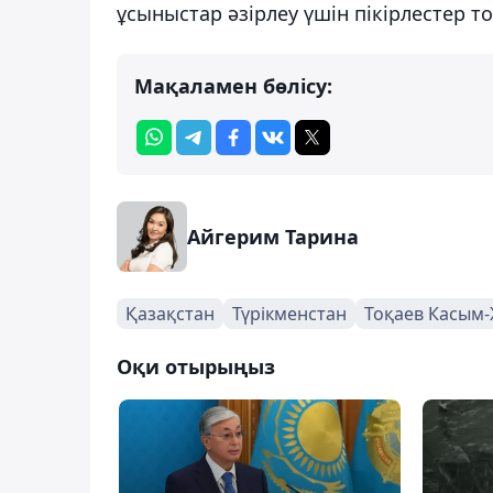
ұсыныстар әзірлеу үшін пікірлестер т
Мақаламен бөлісу:
Айгерим Тарина
Қазақстан
Түрікменстан
Тоқаев Касым
Оқи отырыңыз