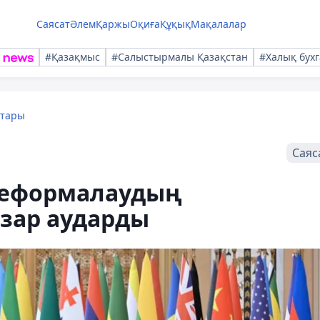
Саясат
Әлем
Қаржы
Оқиға
Құқық
Мақалалар
#Қазақмыс
#Салыстырмалы Қазақстан
#Халық бухг
қтары
Саяс
реформалаудың
зар аударды