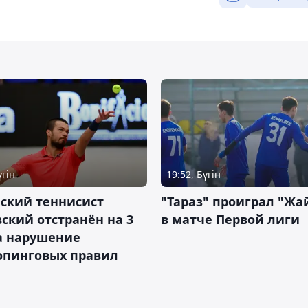
үгін
19:52, Бүгін
ский теннисист
"Тараз" проиграл "Жа
ский отстранён на 3
в матче Первой лиги
а нарушение
опинговых правил