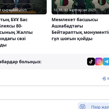
23 қыркүйек 2025
10:38, 12 желтоқсан 2025
тың БҰҰ Бас
Мемлекет басшысы
леясы 80-
Ашхабадтағы
ясының Жалпы
Бейтараптық монументі
ндағы сөзі
гүл шоғын қойды
лды
абардар болыңыз:
Пікір жаз