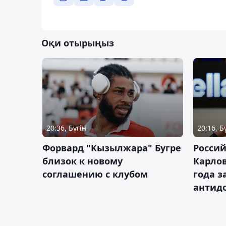
Оқи отырыңыз
20:36, Бүгін
20:16, Б
Форвард "Кызылжара" Бугре
Россий
близок к новому
Карлов
соглашению с клубом
года з
антид