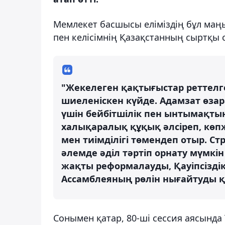
Мемлекет басшысы еліміздің бұл маңы
пен келісімнің Қазақстанның сыртқы с
"Жекелеген қақтығыстар реттелге
шиеленіскен күйде. Адамзат өза
үшін бейбітшілік пен ынтымақтың
халықаралық құқық әлсіреп, көп
мен тиімділігі төмендеп отыр. С
әлемде әділ тәртіп орнату мүмкі
жақты реформалауды, Қауіпсіздік
Ассамблеяның рөлін нығайтуды қо
Сонымен қатар, 80-ші сессия аясынд