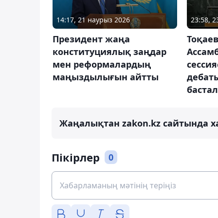
14:17, 21 наурыз 2026
23:58, 
Президент жаңа
Тоқаев
конституциялық заңдар
Ассамб
мен реформалардың
сесси
маңыздылығын айтты
дебаты
баста
Жаңалықтан zakon.kz сайтында х
Пікірлер
0