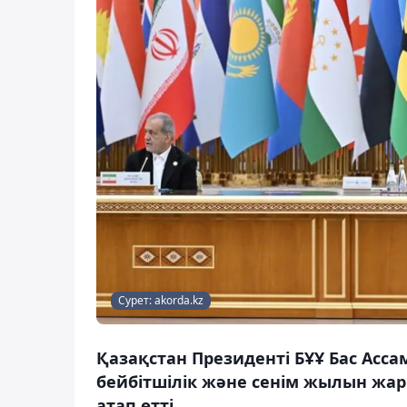
Сурет: akorda.kz
Қазақстан Президенті БҰҰ Бас Ас
бейбітшілік және сенім жылын жа
атап өтті.