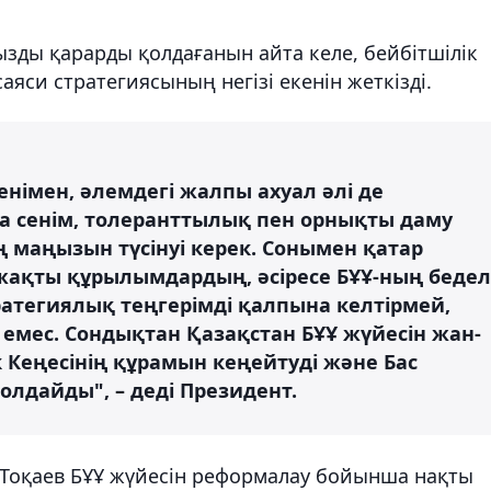
зды қарарды қолдағанын айта келе, бейбітшілік
аяси стратегиясының негізі екенін жеткізді.
німен, әлемдегі жалпы ахуал әлі де
ра сенім, толеранттылық пен орнықты даму
 маңызын түсінуі керек. Сонымен қатар
жақты құрылымдардың, әсіресе БҰҰ-ның бедел
тратегиялық теңгерімді қалпына келтірмей,
н емес. Сондықтан Қазақстан БҰҰ жүйесін жан-
 Кеңесінің құрамын кеңейтуді және Бас
лдайды", – деді Президент.
а Тоқаев БҰҰ жүйесін реформалау бойынша нақты