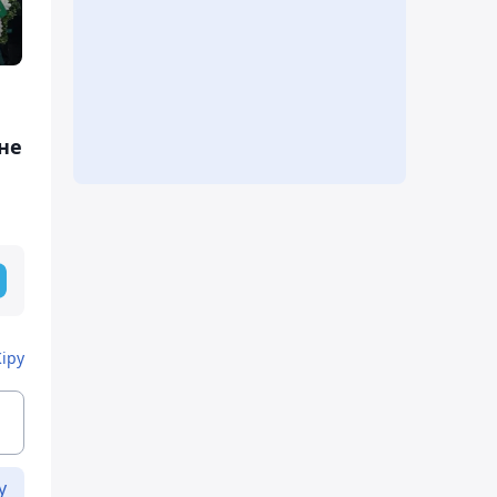
не
Кіру
у