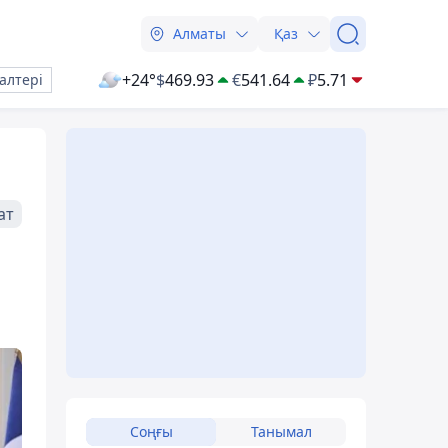
Алматы
Қаз
+24°
$
469.93
€
541.64
₽
5.71
алтері
ат
Соңғы
Танымал