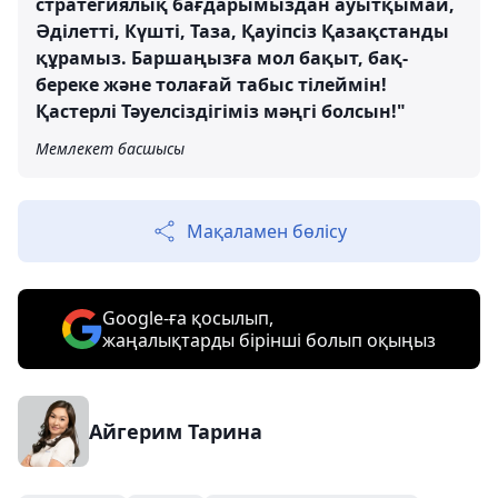
стратегиялық бағдарымыздан ауытқымай,
Әділетті, Күшті, Таза, Қауіпсіз Қазақстанды
құрамыз. Баршаңызға мол бақыт, бақ-
береке және толағай табыс тілеймін!
Қастерлі Тәуелсіздігіміз мәңгі болсын!"
Мемлекет басшысы
Мақаламен бөлісу
Google-ға қосылып,
жаңалықтарды бірінші болып оқыңыз
Айгерим Тарина