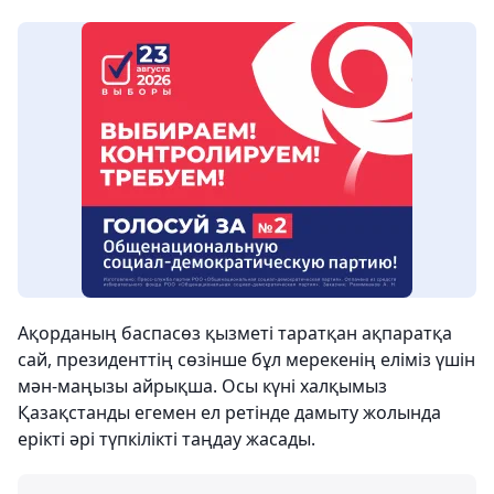
Ақорданың баспасөз қызметі таратқан ақпаратқа
сай, президенттің сөзінше бұл мерекенің еліміз үшін
мән-маңызы айрықша. Осы күні халқымыз
Қазақстанды егемен ел ретінде дамыту жолында
ерікті әрі түпкілікті таңдау жасады.