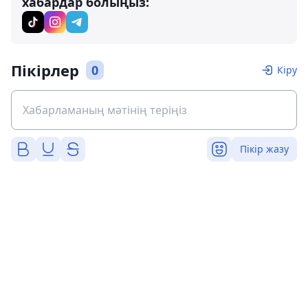
хабардар болыңыз:
Пікірлер
0
Кіру
Пікір жазу