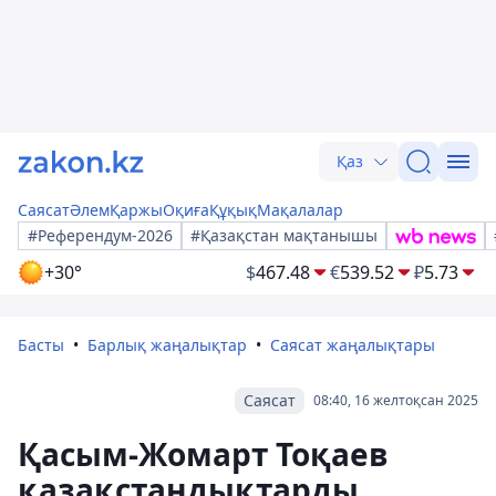
Қаз
Саясат
Әлем
Қаржы
Оқиға
Құқық
Мақалалар
#Референдум-2026
#Қазақстан мақтанышы
+30°
$
467.48
€
539.52
₽
5.73
Басты
Барлық жаңалықтар
Саясат жаңалықтары
Саясат
08:40, 16 желтоқсан 2025
Қасым-Жомарт Тоқаев
қазақстандықтарды