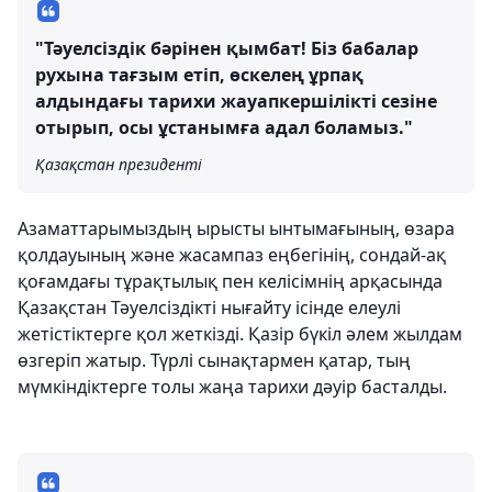
"Тәуелсіздік бәрінен қымбат! Біз бабалар
рухына тағзым етіп, өскелең ұрпақ
алдындағы тарихи жауапкершілікті сезіне
отырып, осы ұстанымға адал боламыз."
Қазақстан президенті
Азаматтарымыздың ырысты ынтымағының, өзара
қолдауының және жасампаз еңбегінің, сондай-ақ
қоғамдағы тұрақтылық пен келісімнің арқасында
Қазақстан Тәуелсіздікті нығайту ісінде елеулі
жетістіктерге қол жеткізді. Қазір бүкіл әлем жылдам
өзгеріп жатыр. Түрлі сынақтармен қатар, тың
мүмкіндіктерге толы жаңа тарихи дәуір басталды.