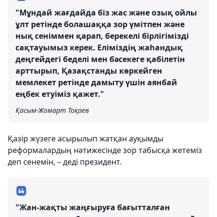
"Мұндай жағдайда біз жас және озық ойлы
ұлт ретінде болашаққа зор үмітпен және
нық сеніммен қарап, берекелі бірлігімізді
сақтауымыз керек. Еліміздің жаһандық
деңгейдегі беделі мен бәсекеге қабілетін
арттырып, Қазақстанды көркейген
мемлекет ретінде дамыту үшін аянбай
еңбек етуіміз қажет."
Қасым-Жомарт Тоқаев
Қазір жүзеге асырылып жатқан ауқымды
реформалардың нәтижесінде зор табысқа жетеміз
деп сенемін, – деді президент.
"Жан-жақты жаңғыруға бағытталған