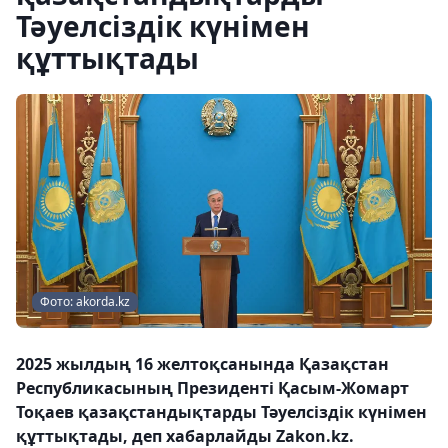
Тәуелсіздік күнімен
құттықтады
Фото: akorda.kz
2025 жылдың 16 желтоқсанында Қазақстан
Республикасының Президенті Қасым-Жомарт
Тоқаев қазақстандықтарды Тәуелсіздік күнімен
құттықтады, деп хабарлайды Zakon.kz.