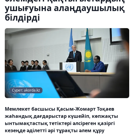
ушығуына алаңдаушылық
білдірді
Сурет: akorda.kz
Мемлекет басшысы Қасым-Жомарт Тоқаев
жаһандық дағдарыстар күшейіп, көпжақты
ынтымақтастық тетіктері әлсіреген қазіргі
кезеңде әділетті әрі тұрақты әлем құру