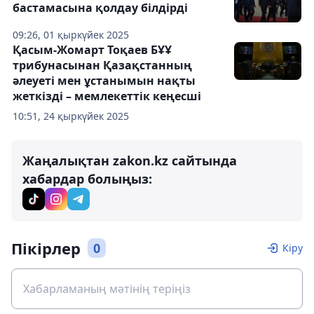
бастамасына қолдау білдірді
09:26, 01 қыркүйек 2025
Қасым-Жомарт Тоқаев БҰҰ
трибунасынан Қазақстанның
әлеуеті мен ұстанымын нақты
жеткізді – мемлекеттік кеңесші
10:51, 24 қыркүйек 2025
Жаңалықтан zakon.kz сайтында
хабардар болыңыз:
Пікірлер
0
Кіру