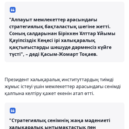
"Алпауыт мемлекеттер арасындағы
стратегиялық бақталастық шегіне жетті.
Соның салдарынан Біріккен Ұлттар Ұйымы
Қауіпсіздік Кеңесі ірі халықаралық
қақтығыстарды шешуде дәрменсіз күйге
түсті", – деді Қасым-Жомарт Тоқаев.
Президент халықаралық институттардың тиімді
жұмыс істеуі үшін мемлекеттер арасындағы сенімді
қалпына келтіру қажет екенін атап өтті.
"Стратегиялық сенімнің жаңа мәдениеті
халықаралық ынтымақтастық пен