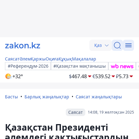
Қаз
Саясат
Әлем
Қаржы
Оқиға
Құқық
Мақалалар
#Референдум-2026
#Қазақстан мақтанышы
+32°
$
467.48
€
539.52
₽
5.73
Басты
Барлық жаңалықтар
Саясат жаңалықтары
Саясат
14:08, 19 желтоқсан 2025
Қазақстан Президенті
әлемдегі қақтығыстардың