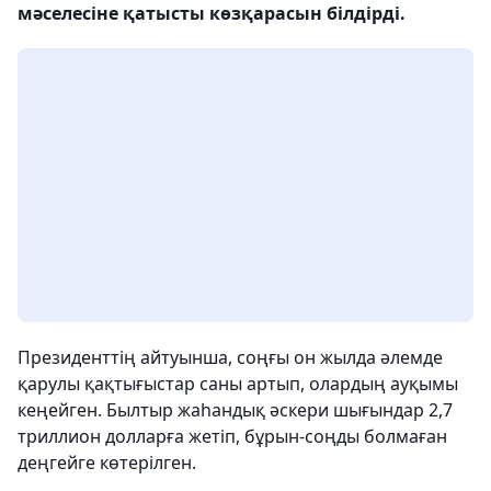
мәселесіне қатысты көзқарасын білдірді.
Президенттің айтуынша, соңғы он жылда әлемде
қарулы қақтығыстар саны артып, олардың ауқымы
кеңейген. Былтыр жаһандық әскери шығындар 2,7
триллион долларға жетіп, бұрын-соңды болмаған
деңгейге көтерілген.