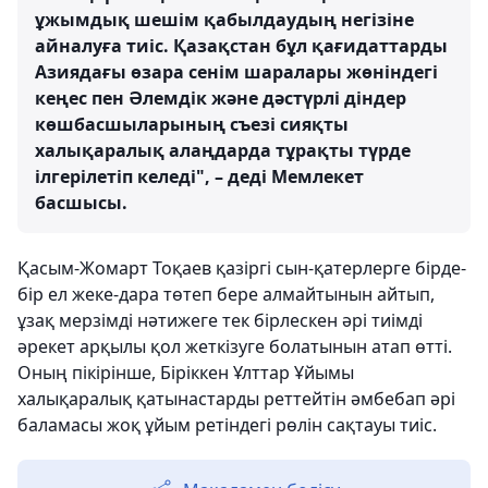
ұжымдық шешім қабылдаудың негізіне
айналуға тиіс. Қазақстан бұл қағидаттарды
Азиядағы өзара сенім шаралары жөніндегі
кеңес пен Әлемдік және дәстүрлі діндер
көшбасшыларының съезі сияқты
халықаралық алаңдарда тұрақты түрде
ілгерілетіп келеді", – деді Мемлекет
басшысы.
Қасым-Жомарт Тоқаев қазіргі сын-қатерлерге бірде-
бір ел жеке-дара төтеп бере алмайтынын айтып,
ұзақ мерзімді нәтижеге тек бірлескен әрі тиімді
әрекет арқылы қол жеткізуге болатынын атап өтті.
Оның пікірінше, Біріккен Ұлттар Ұйымы
халықаралық қатынастарды реттейтін әмбебап әрі
баламасы жоқ ұйым ретіндегі рөлін сақтауы тиіс.