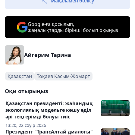
Мақаламен бөлісу
Google-ға қосылып,
жаңалықтарды бірінші болып оқыңыз
Айгерим Тарина
Қазақстан
Тоқаев Касым-Жомарт
Оқи отырыңыз
Қазақстан президенті: жаһандық
экологиялық модельге көшу әділ
әрі теңгерімді болуы тиіс
13:20, 22 сәуір 2026
Президент "ТрансАлтай диалогы"