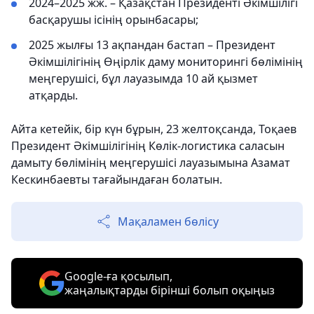
2024–2025 жж. – Қазақстан Президенті Әкімшілігі
басқарушы ісінің орынбасары;
2025 жылғы 13 ақпандан бастап – Президент
Әкімшілігінің Өңірлік даму мониторингі бөлімінің
меңгерушісі, бұл лауазымда 10 ай қызмет
атқарды.
Айта кетейік, бір күн бұрын, 23 желтоқсанда, Тоқаев
Президент Әкімшілігінің Көлік-логистика саласын
дамыту бөлімінің меңгерушісі лауазымына Азамат
Кескинбаевты тағайындаған болатын.
Мақаламен бөлісу
Google-ға қосылып,
жаңалықтарды бірінші болып оқыңыз