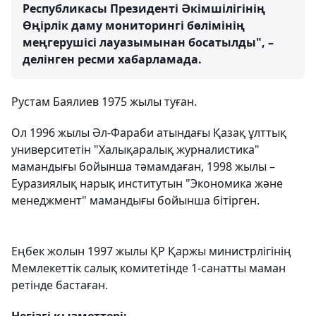
Республикасы Президенті Әкімшілігінің
Өңірлік даму мониторингі бөлімінің
меңгерушісі лауазымынан босатылды", –
делінген ресми хабарламада.
Рустам Баялиев 1975 жылы туған.
Ол 1996 жылы Әл-Фараби атындағы Қазақ ұлттық
университетін "Халықаралық журналистика"
мамандығы бойынша тәмамдаған, 1998 жылы –
Еуразиялық нарық институтын "Экономика және
менеджмент" мамандығы бойынша бітірген.
Еңбек жолын 1997 жылы ҚР Қаржы министрлігінің
Мемлекеттік салық комитетінде 1-санатты маман
ретінде бастаған.