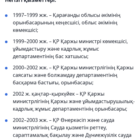
Негізгі қызметтері:
1997–1999 жж. – Қарағанды облысы әкімінің
орынбасарының кеңесшісі, облыс әкімінің
көмекшісі;
1999–2000 жж. – ҚР Қаржы министрі көмекшісі,
ұйымдастыру және кадрлық жұмыс
департаментінің бас хатшысы;
2000–2002 жж. – ҚР Қаржы министрлігінің Қаржы
саясаты және болжамдау департаментінің
басқарма бастығы, орынбасары;
2002 ж. қаңтар–қыркүйек – ҚР Қаржы
министрлігінің Қаржы және ұйымдастырушылық-
кадрлық жұмыс департаментінің орынбасары;
2002–2003 жж. – ҚР Өнеркәсіп және сауда
министрлігінің Сауда қызметін реттеу,
сараптамалық бақылау және Дүниежүзілік сауда