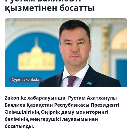
қызметінен босатты
Сурет: akorda.kz
Zakon.kz хабарлауынша, Рустам Ахатханұлы
Баялиев Қазақстан Республикасы Президенті
Әкімшілігінің Өңірлік даму мониторингі
бөлімінің меңгерушісі лауазымынан
босатылды.