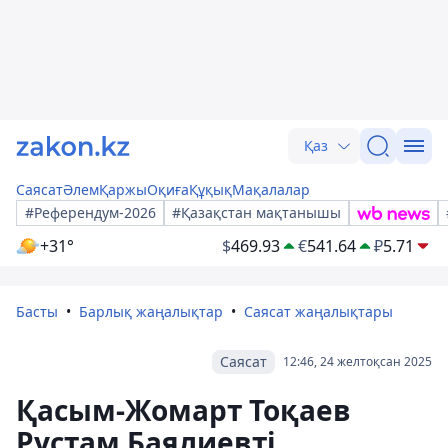
Қаз
Саясат
Әлем
Қаржы
Оқиға
Құқық
Мақалалар
#Референдум-2026
#Қазақстан мақтанышы
+31°
$
469.93
€
541.64
₽
5.71
Басты
Барлық жаңалықтар
Саясат жаңалықтары
Саясат
12:46, 24 желтоқсан 2025
Қасым-Жомарт Тоқаев
Рустам Баялиевті