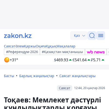
Қаз
Саясат
Әлем
Қаржы
Оқиға
Құқық
Мақалалар
#Референдум-2026
#Қазақстан мақтанышы
+31°
$
469.93
€
541.64
₽
5.71
Басты
Барлық жаңалықтар
Саясат жаңалықтары
Саясат
12:44, 20 қаңтар 2026
Тоқаев: Мемлекет дәстүрлі
құндылықтарды қорғауы