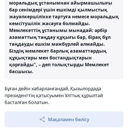
моральдық ұстанымнан айырмашылығы
бар сенімдері үшін ешкімді қылмыстық
жауапкершілікке тартуға немесе моральдық
кемсітушілік жасауға болмайды.
Мемлекеттің ұстанымы мынадай: әрбір
азаматтың таңдау құқығы бар, бірақ бұл
таңдауды ешкім мәжбүрлей алмайды.
Біздің мемлекет барлық азаматтардың
құқықтары мен бостандықтарын
қорғайды", – деп толықтырды Мемлекет
басшысы.
Бұған дейін хабарланғандай, Қызылордада
президенттің қатысуымен Ұлттық құрылтай
басталған болатын.
Мақаламен бөлісу