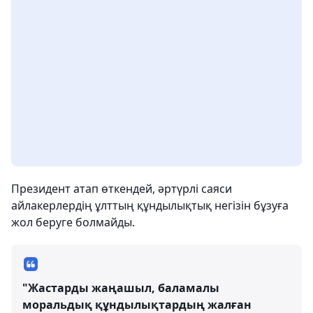
Президент атап өткендей, әртүрлі саяси
айлакерлердің ұлттың құндылықтық негізін бұзуға
жол беруге болмайды.
"Жастарды жаңашыл, баламалы
моральдық құндылықтардың жалған