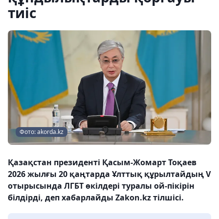
тиіс
Фото: akorda.kz
Қазақстан президенті Қасым-Жомарт Тоқаев
2026 жылғы 20 қаңтарда Ұлттық құрылтайдың V
отырысында ЛГБТ өкілдері туралы ой-пікірін
білдірді, деп хабарлайды Zakon.kz тілшісі.