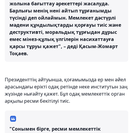
жолына бағыттау әрекеттері жасалуда.
Барлығы менің нені айтып тұрғанымды
түсінді деп ойлаймын. Мемлекет дәстүрлі
мәдени құндылықтарды қорғауы тиіс және
деструктивті, моральдық тұрғыдан дұрыс
емес мінез-құлық үлгілерін насихаттауға
қарсы тұруы қажет", – деді Қасым-Жомарт
Тоқаев.
Президенттің айтуынша, қоғамымызда ер мен әйел
арасындағы ерікті одақ ретінде неке институтын заң
жүзінде нығайту қажет. Бұл одақ мемлекеттік орган
арқылы ресми бекітілуі тиіс.
"Сонымен бірге, ресми мемлекеттік