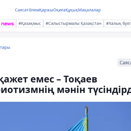
Саясат
Әлем
Қаржы
Оқиға
Құқық
Мақалалар
#Қазақмыс
#Салыстырмалы Қазақстан
#Халық бухг
қтары
Саяс
ажет емес – Тоқаев
иотизмнің мәнін түсіндірд