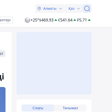
Алматы
Қаз
+25°
$
469.93
€
541.64
₽
5.71
алтері
ат
і
Соңғы
Танымал