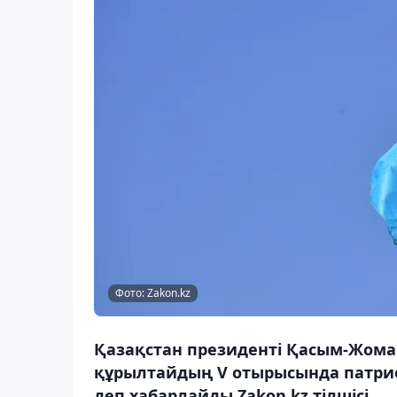
Фото: Zakon.kz
Қазақстан президенті Қасым-Жомар
құрылтайдың V отырысында патрио
деп хабарлайды Zakon.kz тілшісі.