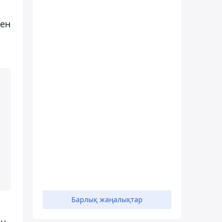
ген
Барлық жаңалықтар
ын