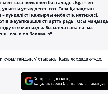
мен таза пейілінен басталады. Бұл – ең
 ұқыпты ұстау деген сөз. Таза Қазақстан –
ұл – күнделікті қажырлы еңбектің нәтижесі.
тәртіп жауапкершілікті арттырады. Осы маңызд
іру өте маңызды. Біз сонда ғана нағыз
сушы озық ел боламыз".
ық құрылтайдың V отырысы Қызылордада өтуде.
Google-ға қосылып,
жаңалықтарды бірінші болып оқыңыз