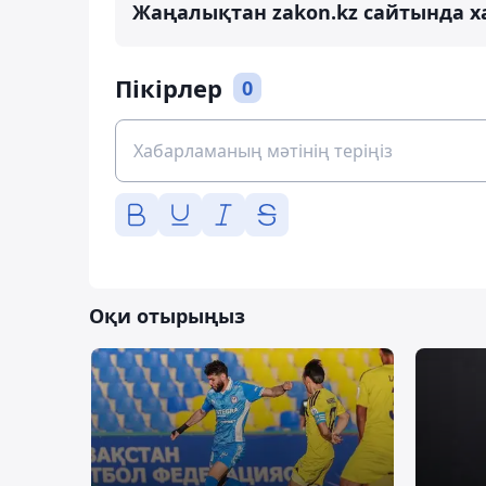
Жаңалықтан zakon.kz сайтында х
Пікірлер
0
Оқи отырыңыз