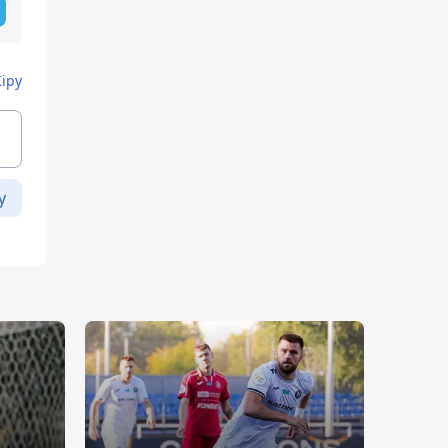
Кіру
у