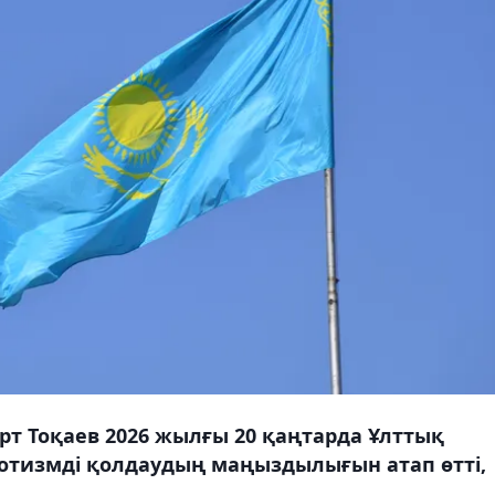
т Тоқаев 2026 жылғы 20 қаңтарда Ұлттық
тизмді қолдаудың маңыздылығын атап өтті,