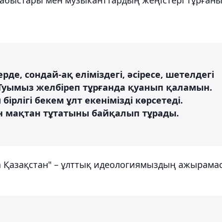
де, сондай-ақ еліміздегі, әсіресе, шетелдегі
 Туымыз желбіреп тұрғанда қуанып қаламын.
ірлігі бекем ұлт екенімізді көрсетеді.
ін мақтан тұтатыны байқалып тұрады.
 Қазақстан" – ұлттық идеологиямыздың ажырама