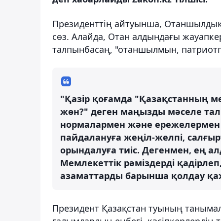
Президенттің айтуынша, Отаншылдық д
сөз. Алайда, Отан алдындағы жауапкер
талпынбасаң, "отаншылмын, патриотпы
"Қазір қоғамда "Қазақстанның м
жөн?" деген маңызды мәселе та
нормалармен және ережелермен р
пайдалануға жеңіл-желпі, салғы
орындалуға тиіс. Дегенмен, ең ал
Мемлекеттік рәміздерді қадірле
азаматтарды барынша қолдау қаж
Президент Қазақстан туының таныма
ғалымдардың еңбегі, кәсіпкерлердің