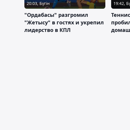
20:03, Бүгін
19:42, Б
"Ордабасы" разгромил
Тенни
"Жетысу" в гостях и укрепил
пробил
лидерство в КПЛ
домаш