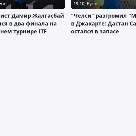
үгін
19:10, Бүгін
сист Дамир Жалгасбай
"Челси" разгромил "
ся в два финала на
в Джакарте: Дастан С
нем турнире ITF
остался в запасе