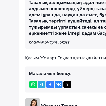
Тазалық халқымыздың адал ниеті 
алдымен көшелерді, үйлерді таза,
әдемі ұран да, науқан да емес, б
Тазалық тәртіпті күшейтеді, ал 
тұжырымды ұрпақтың санасына сің
өркениетті және ілгері қадам ба
Қасым-Жомарт Тоқаев
Қасым-Жомарт Тоқаев қатысқан Ұлтт
Мақаламен бөлісу:
Айгерим Тарина