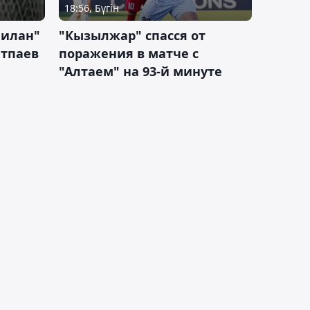
18:56, Бүгін
Милан"
"Кызылжар" спасся от
атпаев
поражения в матче с
"Алтаем" на 93-й минуте