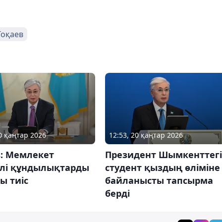
Тоқаев
20 қаңтар 2026
12:53, 20 қаңтар 2026
в: Мемлекет
Президент Шымкенттегі
рлі құндылықтарды
студент қыздың өліміне
ы тиіс
байланысты тапсырма
берді