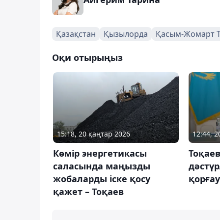
Қазақстан
Қызылорда
Қасым-Жомарт 
Оқи отырыңыз
15:18, 20 қаңтар 2026
12:44, 
Көмір энергетикасы
Тоқае
саласында маңызды
дәстү
жобаларды іске қосу
қорғау
қажет – Тоқаев