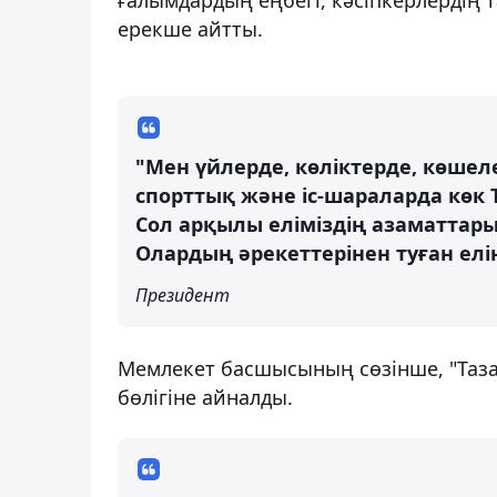
ерекше айтты.
"Мен үйлерде, көліктерде, көшелер
спорттық және іс-шараларда көк
Сол арқылы еліміздің азаматтары б
Олардың әрекеттерінен туған ел
Президент
Мемлекет басшысының сөзінше, "Таза
бөлігіне айналды.