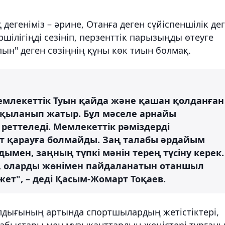
егеніміз – әрине, Отанға деген сүйіспеншілік де
шілігіңді сезініп, перзенттік парызыңды өтеуге
н" деген сөзіңнің құны көк тиын болмақ.
емлекеттік Туын қайда және қашан қолданған
лқыланып жатыр. Бұл мәселе арнайы
еттеледі. Мемлекеттік рәміздерді
рт қарауға болмайды. Заң талабы әрдайым
дымен, заңның түпкі мәнін терең түсіну керек.
п, оларды жөнімен пайдаланатын отаншыл
ет", – деді Қасым-Жомарт Тоқаев.
лдығының артында спортшылардың жетістіктері,
 табыстары мен музыканттардың жеңістері тұрған