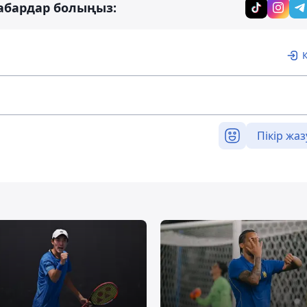
абардар болыңыз:
Пікір жаз