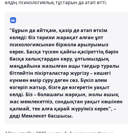
елдің психологиялық тұстарын да атап өтті.
"Бұрын да айтқам, қазір де атап өткім
келеді: біз тарихи жарақат алған ұлт
психологиясынан біржола арылуымыз
керек. Басқа түскен қайғы-қасіреттің бәрін
басқа халықтардан көру, ұлтымыздың
маңдайына жазылған ащы тағдыр туралы
бітпейтін пікірталастар жүргізу – кешегі
күнмен өмір сүру деген сөз. Бүкіл әлем
өзгеріп жатыр, бізге де өзгеретін уақыт
келді. Біз – болашағы жарқын, жолы ашық
жас мемлекетпіз, сондықтан уақыт көшінен
қалмай, тек алға қарай жүруіміз керек", –
деді Мемлекет басшысы.