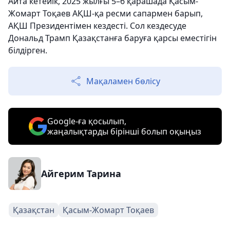
Айта кетейік, 2025 жылғы 5–6 қарашада Қасым-
Жомарт Тоқаев АҚШ-қа ресми сапармен барып,
АҚШ Президентімен кездесті. Сол кездесуде
Дональд Трамп Қазақстанға баруға қарсы еместігін
білдірген.
Мақаламен бөлісу
Google-ға қосылып,
жаңалықтарды бірінші болып оқыңыз
Айгерим Тарина
Қазақстан
Қасым-Жомарт Тоқаев