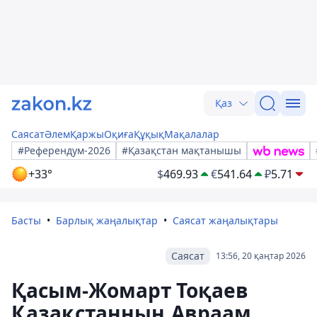
Қаз
Саясат
Әлем
Қаржы
Оқиға
Құқық
Мақалалар
#Референдум-2026
#Қазақстан мақтанышы
+33°
$
469.93
€
541.64
₽
5.71
Басты
Барлық жаңалықтар
Саясат жаңалықтары
Саясат
13:56, 20 қаңтар 2026
Қасым-Жомарт Тоқаев
Қазақстанның Авраам