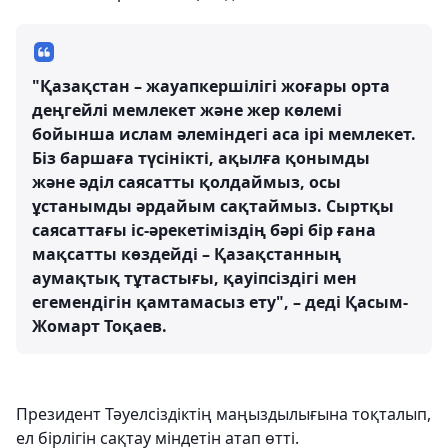
"Қазақстан – жауапкершілігі жоғары орта
деңгейлі мемлекет және жер көлемі
бойынша ислам әлеміндегі аса ірі мемлекет.
Біз баршаға түсінікті, ақылға қонымды
және әділ саясатты қолдаймыз, осы
ұстанымды әрдайым сақтаймыз. Сыртқы
саясаттағы іс-әрекетіміздің бәрі бір ғана
мақсатты көздейді – Қазақстанның
аумақтық тұтастығы, қауіпсіздігі мен
егемендігін қамтамасыз ету", – деді Қасым-
Жомарт Тоқаев.
Президент Тәуелсіздіктің маңыздылығына тоқталып,
ел бірлігін сақтау міндетін атап өтті.