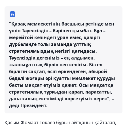
"Қазақ мемлекетінің басшысы ретінде мен
үшін Тәуелсіздік – бәрінен қымбат. Бұл –
мерейтой кезіндегі ұран емес, қазіргі
дүрбелеңге толы заманда ұлттық
стратегиямыздың негізгі қағидасы.
Тәуелсіздік дегеніміз – ең алдымен,
жалпыұлттық бірлік пен келісім. Біз ел
бірлігін сақтап, өсіп-өркендеген, абырой-
беделі жоғары әрі қуатты мемлекет құруды
басты мақсат етуіміз қажет. Осы мақсатқа
стратегиялық тұрғыдан қарап, парасатты,
дана халық екенімізді көрсетуіміз керек", –
деді Президент.
Қасым-Жомарт Тоқаев бұрын айтқанын қайталап,