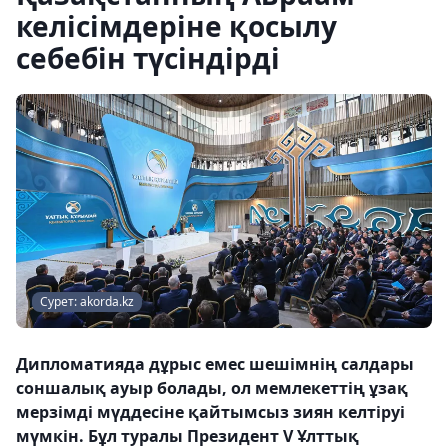
келісімдеріне қосылу
себебін түсіндірді
Сурет: akorda.kz
Дипломатияда дұрыс емес шешімнің салдары
соншалық ауыр болады, ол мемлекеттің ұзақ
мерзімді мүддесіне қайтымсыз зиян келтіруі
мүмкін. Бұл туралы Президент V Ұлттық