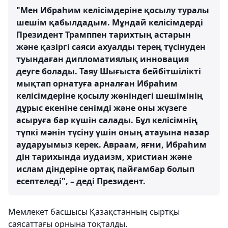
"Мен Ибраһим келісімдеріне қосылу туралы
шешім қабылдадым. Мұндай келісімдерді
Президент Трамппен тарихтың астарын
және қазіргі саяси ахуалды терең түсінуден
туындаған дипломатиялық инновация
деуге болады. Таяу Шығыста бейбітшілікті
мықтап орнатуға арналған Ибраһим
келісімдеріне қосылу жөніндегі шешімінің
дұрыс екеніне сенімді және оны жүзеге
асыруға бар күшін салады. Бұл келісімнің
түпкі мәнін түсіну үшін оның атауына назар
аударуымыз керек. Авраам, яғни, Ибраһим
дін тарихында иудаизм, христиан және
ислам діндеріне ортақ пайғамбар болып
есептеледі", – деді Президент.
Мемлекет басшысы Қазақстанның сыртқы
саясаттағы орнына тоқталды.